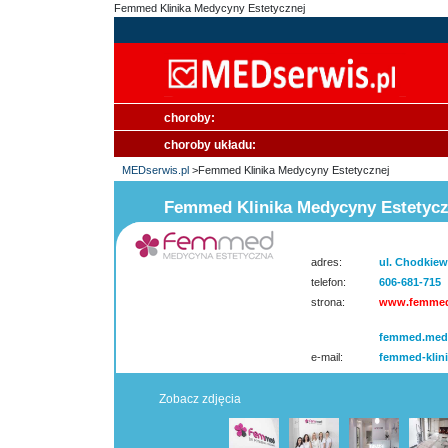
Femmed Klinika Medycyny Estetycznej
choroby:
choroby układu:
MEDserwis.pl
>Femmed Klinika Medycyny Estetycznej
Femmed Klinika Medycyny Estetycz
adres:
ul. Chodkiew
telefon:
606-681-715
strona:
www.femmed
femmed.meds
e-mail:
femmed-klin
Zobacz zdjęcia