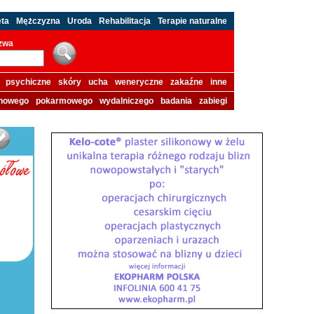
eta
Mężczyzna
Uroda
Rehabilitacja
Terapie naturalne
azwa
psychiczne
skóry
ucha
weneryczne
zakaźne
inne
howego
pokarmowego
wydalniczego
badania
zabiegi