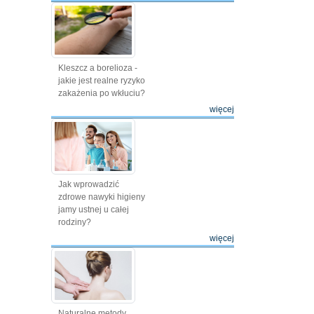
Kleszcz a borelioza -
jakie jest realne ryzyko
zakażenia po wkłuciu?
więcej
Jak wprowadzić
zdrowe nawyki higieny
jamy ustnej u całej
rodziny?
więcej
Naturalne metody