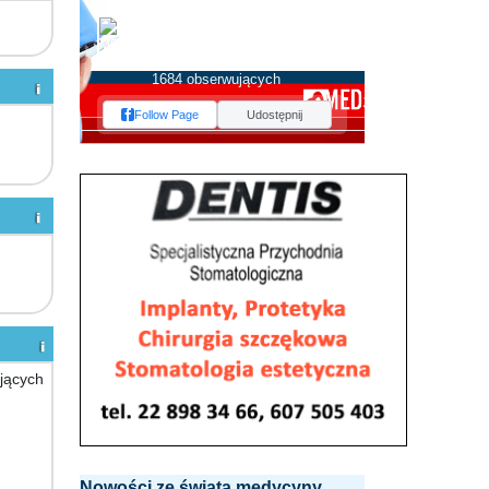
MEDserwis.pl -
Ogólnopolski Portal
Medyczny
1684 obserwujących
Follow Page
Udostępnij
jących
Nowości ze świata medycyny