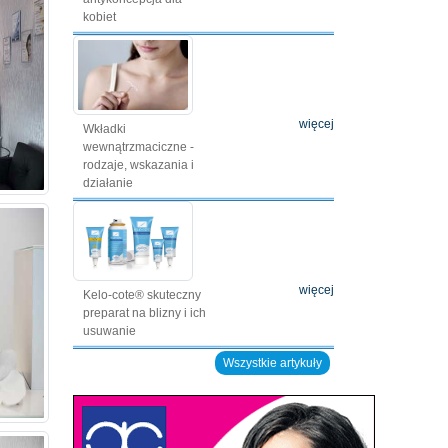
kobiet
więcej
Wkładki
wewnątrzmaciczne -
rodzaje, wskazania i
działanie
więcej
Kelo-cote® skuteczny
preparat na blizny i ich
usuwanie
Wszystkie artykuły