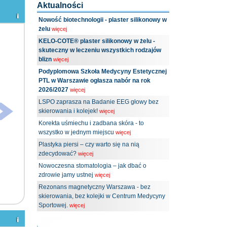
Aktualności
Nowość biotechnologii - plaster silikonowy w
żelu
więcej
KELO-COTE® plaster silikonowy w żelu -
skuteczny w leczeniu wszystkich rodzajów
blizn
więcej
Podyplomowa Szkoła Medycyny Estetycznej
PTL w Warszawie ogłasza nabór na rok
2026/2027
więcej
LSPO zaprasza na Badanie EEG głowy bez
skierowania i kolejek!
więcej
Korekta uśmiechu i zadbana skóra - to
wszystko w jednym miejscu
więcej
Plastyka piersi – czy warto się na nią
zdecydować?
więcej
Nowoczesna stomatologia – jak dbać o
zdrowie jamy ustnej
więcej
Rezonans magnetyczny Warszawa - bez
skierowania, bez kolejki w Centrum Medycyny
Sportowej.
więcej