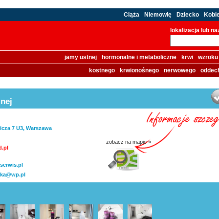
Ciąża
Niemowlę
Dziecko
Kobi
lokalizacja lub n
jamy ustnej
hormonalne i metaboliczne
krwi
wzroku
kostnego
krwionośnego
nerwowego
oddec
nej
icza 7 U3, Warszawa
zobacz na mapie »
.pl
erwis.pl
ika@wp.pl