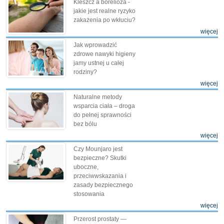
Kleszcz a borelioza -
jakie jest realne ryzyko
zakażenia po wkłuciu?
więcej
Jak wprowadzić
zdrowe nawyki higieny
jamy ustnej u całej
rodziny?
więcej
Naturalne metody
wsparcia ciała – droga
do pełnej sprawności
bez bólu
więcej
Czy Mounjaro jest
bezpieczne? Skutki
uboczne,
przeciwwskazania i
zasady bezpiecznego
stosowania
więcej
Przerost prostaty —