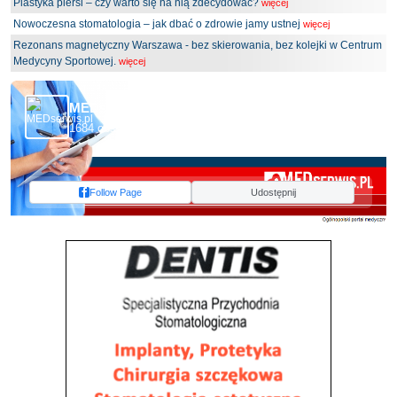
Plastyka piersi – czy warto się na nią zdecydować?
więcej
Nowoczesna stomatologia – jak dbać o zdrowie jamy ustnej
więcej
Rezonans magnetyczny Warszawa - bez skierowania, bez kolejki w Centrum
Medycyny Sportowej.
więcej
MEDserwis.pl - Ogólnopolski Portal Medyczny
1684 obserwujących
Follow Page
Udostępnij