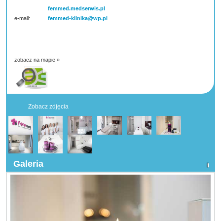
femmed.medserwis.pl
e-mail:
femmed-klinika@wp.pl
zobacz na mapie »
Zobacz zdjęcia
Galeria