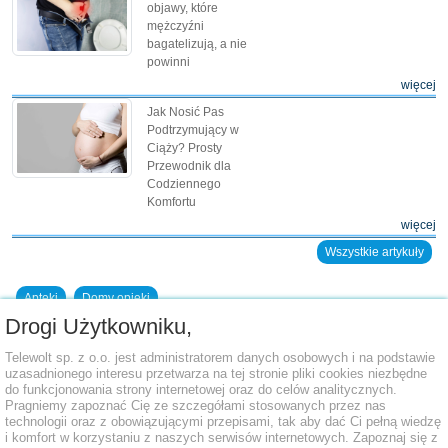
objawy, które
mężczyźni
bagatelizują, a nie
powinni
więcej
Jak Nosić Pas
Podtrzymujący w
Ciąży? Prosty
Przewodnik dla
Codziennego
Komfortu
więcej
Wszystkie artykuły
Apteki
Domy opieki
Drogi Użytkowniku,
Dodaj placówkę do bazy
Telewolt sp. z o.o. jest administratorem danych osobowych i na podstawie
uzasadnionego interesu przetwarza na tej stronie pliki cookies niezbędne
do funkcjonowania strony internetowej oraz do celów analitycznych.
Pragniemy zapoznać Cię ze szczegółami stosowanych przez nas
technologii oraz z obowiązującymi przepisami, tak aby dać Ci pełną wiedzę
i komfort w korzystaniu z naszych serwisów internetowych. Zapoznaj się z