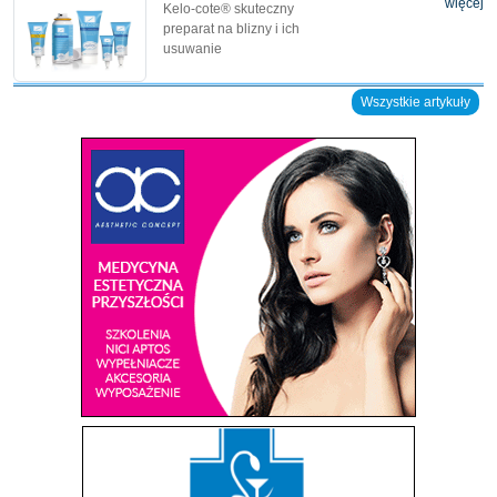
więcej
Kelo-cote® skuteczny
preparat na blizny i ich
usuwanie
Wszystkie artykuły