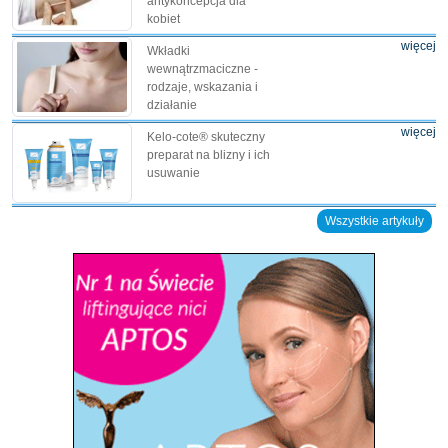
antykoncepcja dla
kobiet
więcej
Wkładki
wewnątrzmaciczne -
rodzaje, wskazania i
działanie
więcej
Kelo-cote® skuteczny
preparat na blizny i ich
usuwanie
Wszystkie artykuły