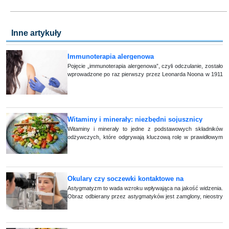
Inne artykuły
Immunoterapia alergenowa
Pojęcie „immunoterapia alergenowa”, czyli odczulanie, zostało
wprowadzone po raz pierwszy przez Leonarda Noona w 1911
roku. Metoda ta ma na celu rozwinięcie przejściowego lub
stałego stanu tolerancji (...)
Witaminy i minerały: niezbędni sojusznicy
naszego organizmu
Witaminy i minerały to jedne z podstawowych składników
odżywczych, które odgrywają kluczową rolę w prawidłowym
funkcjonowaniu naszego ciała. Są one niezbędne w wielu
procesach biologicznych, w tym w (...)
Okulary czy soczewki kontaktowe na
astygmatyzm?
Astygmatyzm to wada wzroku wpływająca na jakość widzenia.
Obraz odbierany przez astygmatyków jest zamglony, nieostry
z rozmytymi konturami. Zaburzenie widzenia może objawić się
w każdym wieku i częs (...)