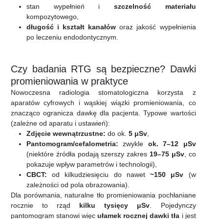
stan wypełnień i
szczelność materiału
kompozytowego,
długość i kształt kanałów
oraz jakość wypełnienia
po leczeniu endodontycznym.
Czy badania RTG są bezpieczne? Dawki
promieniowania w praktyce
Nowoczesna radiologia stomatologiczna korzysta z
aparatów cyfrowych i wąskiej wiązki promieniowania, co
znacząco ogranicza dawkę dla pacjenta. Typowe wartości
(zależne od aparatu i ustawień):
Zdjęcie wewnątrzustne:
do ok.
5 μSv
,
Pantomogram/cefalometria:
zwykle
ok. 7–12 μSv
(niektóre źródła podają szerszy zakres
19–75 μSv
, co
pokazuje wpływ parametrów i technologii),
CBCT:
od kilkudziesięciu do nawet
~150 μSv
(w
zależności od pola obrazowania).
Dla porównania, naturalne tło promieniowania pochłaniane
rocznie to rząd
kilku tysięcy μSv
. Pojedynczy
pantomogram stanowi więc
ułamek rocznej dawki tła
i jest