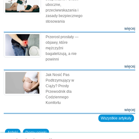
uboczne,
przeciwwskazania i
zasady bezpiecznego
stosowania
więcej
Przerost prostaty —
objawy, które
mężczyźni
bagatelizują, a nie
powinni
więcej
Jak Nosić Pas
Podtrzymujący w
Ciąży? Prosty
Przewodnik dla
Codziennego
Komfortu
więcej
Wszystkie artykuły
Apteki
Domy opieki