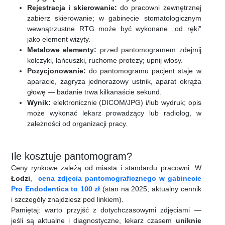
Rejestracja i skierowanie:
do pracowni zewnętrznej
zabierz skierowanie; w gabinecie stomatologicznym
wewnątrzustne RTG może być wykonane „od ręki”
jako element wizyty.
Metalowe elementy:
przed pantomogramem zdejmij
kolczyki, łańcuszki, ruchome protezy; upnij włosy.
Pozycjonowanie:
do pantomogramu pacjent staje w
aparacie, zagryza jednorazowy ustnik, aparat okrąża
głowę — badanie trwa kilkanaście sekund.
Wynik:
elektronicznie (DICOM/JPG) i/lub wydruk; opis
może wykonać lekarz prowadzący lub radiolog, w
zależności od organizacji pracy.
Ile kosztuje pantomogram?
Ceny rynkowe zależą od miasta i standardu pracowni. W
Łodzi
,
cena zdjęcia pantomograficznego w gabinecie
Pro Endodentica to 100 zł
(stan na 2025; aktualny cennik
i szczegóły znajdziesz pod linkiem).
Pamiętaj: warto przyjść z dotychczasowymi zdjęciami —
jeśli są aktualne i diagnostyczne, lekarz czasem
uniknie