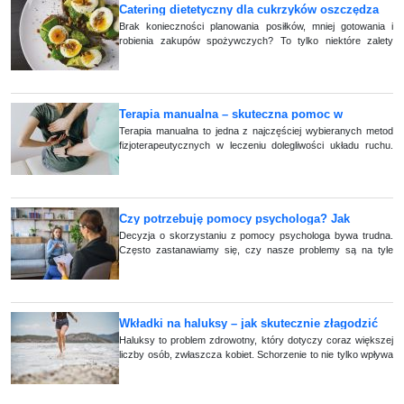
Catering dietetyczny dla cukrzyków oszczędza
czas? Zobacz, jak gotowe posiłki ułatwiają
Brak konieczności planowania posiłków, mniej gotowania i
robienia zakupów spożywczych? To tylko niektóre zalety
kontrolę glikemii!
cateringu pudełkowego dla diabetyków. Dlaczego jeszcze
warto (...)
Terapia manualna – skuteczna pomoc w
dolegliwościach układu ruchu
Terapia manualna to jedna z najczęściej wybieranych metod
fizjoterapeutycznych w leczeniu dolegliwości układu ruchu.
Znajduje zastosowanie zarówno u osób zmagających się z
przewlekłym b& (...)
Czy potrzebuję pomocy psychologa? Jak
rozpoznać moment, kiedy warto skonsultować
Decyzja o skorzystaniu z pomocy psychologa bywa trudna.
Często zastanawiamy się, czy nasze problemy są na tyle
się ze specjalistą?
poważne, by wymagały konsultacji psychologicznej. Prawda
jest taka, że każdy z nas ma i (...)
Wkładki na haluksy – jak skutecznie złagodzić
dolegliwości związane z haluksami?
Haluksy to problem zdrowotny, który dotyczy coraz większej
liczby osób, zwłaszcza kobiet. Schorzenie to nie tylko wpływa
na wygląd stóp, ale przede wszystkim powoduje ból i
dyskomfort. Jednym z najs (...)