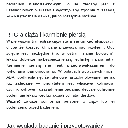
badaniem
niskodawkowym
, o ile zlecany jest z
uzasadnionych wskazań i wykonywany zgodnie z zasadą
ALARA (tak mała dawka, jak to rozsądnie możliwe).
RTG a ciąża i karmienie piersią
W pierwszym trymestrze ciąży
stara się unikać
ekspozycji,
chyba że korzyść kliniczna przeważa nad ryzykiem. Gdy
zdjęcie jest niezbędne (np. w ostrym stanie bólowym),
lekarz dobierze najbezpieczniejszą technikę i parametry.
Karmienie piersią
nie jest przeciwwskazaniem
do
wykonania pantomogramu. W ostatnich wytycznych (m.in.
ADA) podkreśla się, że rutynowe fartuchy ołowiane
nie są
już zalecane
— priorytetem jest właściwa kolimacja,
czujniki cyfrowe i uzasadnienie badania; decyzje ochronne
podejmuje lekarz według aktualnych standardów.
Ważne:
zawsze poinformuj personel o ciąży lub jej
podejrzeniu przed badaniem.
Jak wygląda badanie i przygotowanie?