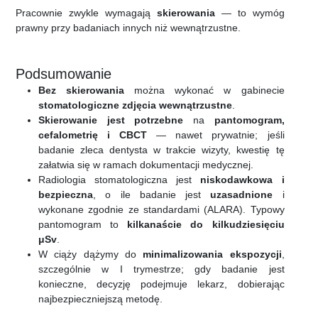
Pracownie zwykle wymagają
skierowania
— to wymóg
prawny przy badaniach innych niż wewnątrzustne.
Podsumowanie
Bez skierowania
można wykonać w gabinecie
stomatologiczne zdjęcia wewnątrzustne
.
Skierowanie jest potrzebne
na
pantomogram,
cefalometrię i CBCT
— nawet prywatnie; jeśli
badanie zleca dentysta w trakcie wizyty, kwestię tę
załatwia się w ramach dokumentacji medycznej.
Radiologia stomatologiczna jest
niskodawkowa i
bezpieczna
, o ile badanie jest
uzasadnione
i
wykonane zgodnie ze standardami (ALARA). Typowy
pantomogram to
kilkanaście do kilkudziesięciu
μSv
.
W ciąży dążymy do
minimalizowania ekspozycji
,
szczególnie w I trymestrze; gdy badanie jest
konieczne, decyzję podejmuje lekarz, dobierając
najbezpieczniejszą metodę.