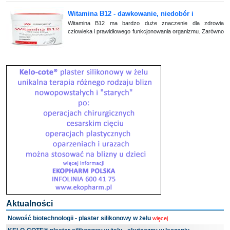
Witamina B12 - dawkowanie, niedobór i
najważniejsze właściwości
Witamina B12 ma bardzo duże znaczenie dla zdrowia
człowieka i prawidłowego funkcjonowania organizmu. Zarówno
jej niedobór, jak i nadmiar, prowadzą do problemów
zdrowotnych, które objawiają się na różn (...)
Aktualności
Nowość biotechnologii - plaster silikonowy w żelu
więcej