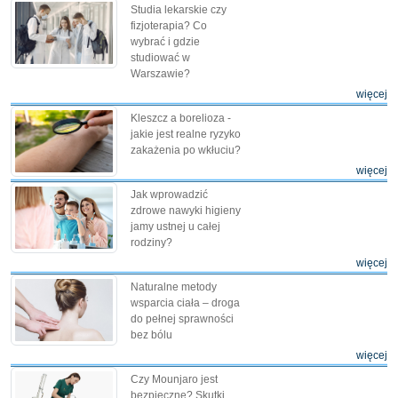
Studia lekarskie czy
fizjoterapia? Co
wybrać i gdzie
studiować w
Warszawie?
więcej
Kleszcz a borelioza -
jakie jest realne ryzyko
zakażenia po wkłuciu?
więcej
Jak wprowadzić
zdrowe nawyki higieny
jamy ustnej u całej
rodziny?
więcej
Naturalne metody
wsparcia ciała – droga
do pełnej sprawności
bez bólu
więcej
Czy Mounjaro jest
bezpieczne? Skutki