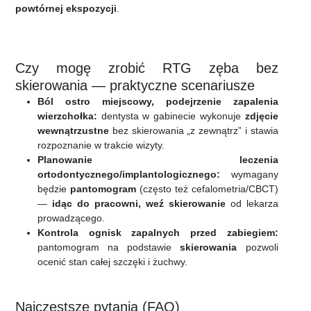
powtórnej ekspozycji
.
Czy mogę zrobić RTG zęba bez
skierowania — praktyczne scenariusze
Ból ostro miejscowy, podejrzenie zapalenia
wierzchołka:
dentysta w gabinecie wykonuje
zdjęcie
wewnątrzustne
bez skierowania „z zewnątrz” i stawia
rozpoznanie w trakcie wizyty.
Planowanie leczenia
ortodontycznego/implantologicznego:
wymagany
będzie
pantomogram
(często też cefalometria/CBCT)
—
idąc do pracowni, weź skierowanie
od lekarza
prowadzącego.
Kontrola ognisk zapalnych przed zabiegiem:
pantomogram na podstawie
skierowania
pozwoli
ocenić stan całej szczęki i żuchwy.
Najczęstsze pytania (FAQ)