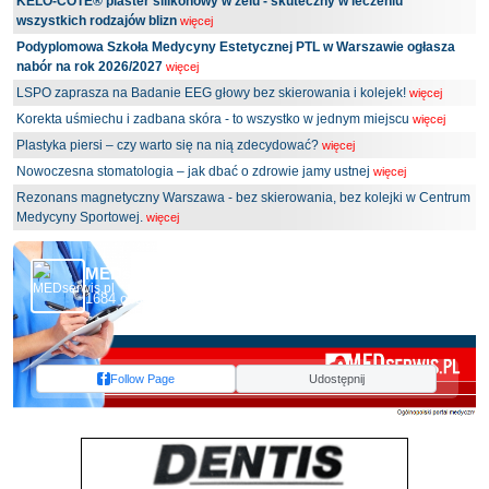
KELO-COTE® plaster silikonowy w żelu - skuteczny w leczeniu
wszystkich rodzajów blizn
więcej
Podyplomowa Szkoła Medycyny Estetycznej PTL w Warszawie ogłasza
nabór na rok 2026/2027
więcej
LSPO zaprasza na Badanie EEG głowy bez skierowania i kolejek!
więcej
Korekta uśmiechu i zadbana skóra - to wszystko w jednym miejscu
więcej
Plastyka piersi – czy warto się na nią zdecydować?
więcej
Nowoczesna stomatologia – jak dbać o zdrowie jamy ustnej
więcej
Rezonans magnetyczny Warszawa - bez skierowania, bez kolejki w Centrum
Medycyny Sportowej.
więcej
MEDserwis.pl - Ogólnopolski Portal Medyczny
1684 obserwujących
Follow Page
Udostępnij