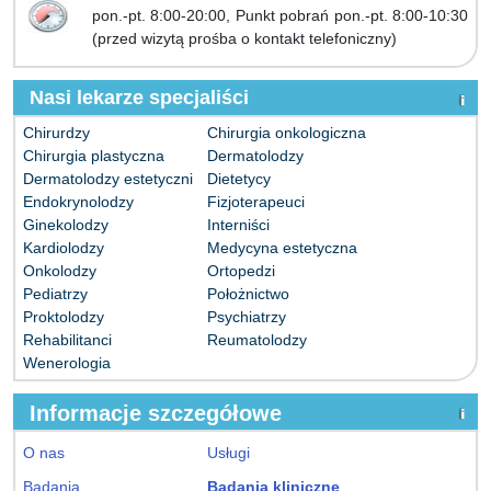
pon.-pt. 8:00-20:00, Punkt pobrań pon.-pt. 8:00-10:30
(przed wizytą prośba o kontakt telefoniczny)
Nasi lekarze specjaliści
Chirurdzy
Chirurgia onkologiczna
Chirurgia plastyczna
Dermatolodzy
Dermatolodzy estetyczni
Dietetycy
Endokrynolodzy
Fizjoterapeuci
Ginekolodzy
Interniści
Kardiolodzy
Medycyna estetyczna
Onkolodzy
Ortopedzi
Pediatrzy
Położnictwo
Proktolodzy
Psychiatrzy
Rehabilitanci
Reumatolodzy
Wenerologia
Informacje szczegółowe
O nas
Usługi
Badania
Badania kliniczne