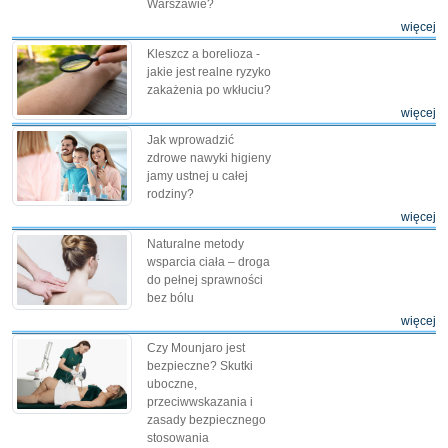
Warszawie?
więcej
Kleszcz a borelioza -
jakie jest realne ryzyko
zakażenia po wkłuciu?
więcej
Jak wprowadzić
zdrowe nawyki higieny
jamy ustnej u całej
rodziny?
więcej
Naturalne metody
wsparcia ciała – droga
do pełnej sprawności
bez bólu
więcej
Czy Mounjaro jest
bezpieczne? Skutki
uboczne,
przeciwwskazania i
zasady bezpiecznego
stosowania