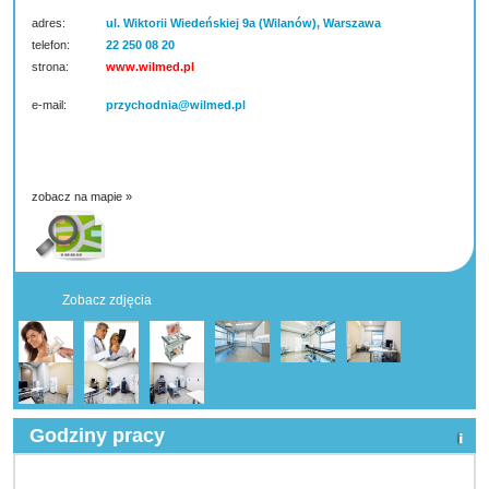
adres:
ul. Wiktorii Wiedeńskiej 9a (Wilanów), Warszawa
telefon:
22 250 08 20
strona:
www.wilmed.pl
e-mail:
przychodnia@wilmed.pl
zobacz na mapie »
Zobacz zdjęcia
Godziny pracy