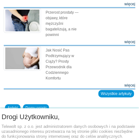
więcej
Przerost prostaty —
objawy, które
mężczyźni
bagatelizują, a nie
powinni
więcej
Jak Nosić Pas
Podtrzymujący w
Ciąży? Prosty
Przewodnik dla
Codziennego
Komfortu
więcej
Wszystkie artykuły
Apteki
Domy opieki
Drogi Użytkowniku,
Dodaj placówkę do bazy
Telewolt sp. z o.o. jest administratorem danych osobowych i na podstawie
uzasadnionego interesu przetwarza na tej stronie pliki cookies niezbędne
do funkcjonowania strony internetowej oraz do celów analitycznych.