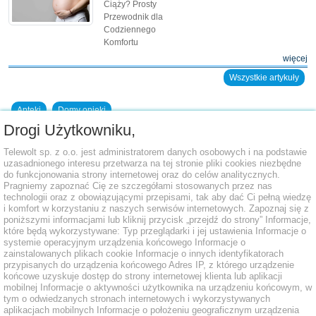
Ciąży? Prosty
Przewodnik dla
Codziennego
Komfortu
więcej
Wszystkie artykuły
Apteki
Domy opieki
Drogi Użytkowniku,
Dodaj placówkę do bazy
Telewolt sp. z o.o. jest administratorem danych osobowych i na podstawie
uzasadnionego interesu przetwarza na tej stronie pliki cookies niezbędne
do funkcjonowania strony internetowej oraz do celów analitycznych.
Pragniemy zapoznać Cię ze szczegółami stosowanych przez nas
technologii oraz z obowiązującymi przepisami, tak aby dać Ci pełną wiedzę
i komfort w korzystaniu z naszych serwisów internetowych. Zapoznaj się z
poniższymi informacjami lub kliknij przycisk „przejdź do strony” Informacje,
które będą wykorzystywane: Typ przeglądarki i jej ustawienia Informacje o
systemie operacyjnym urządzenia końcowego Informacje o
zainstalowanych plikach cookie Informacje o innych identyfikatorach
przypisanych do urządzenia końcowego Adres IP, z którego urządzenie
końcowe uzyskuje dostęp do strony internetowej klienta lub aplikacji
mobilnej Informacje o aktywności użytkownika na urządzeniu końcowym, w
tym o odwiedzanych stronach internetowych i wykorzystywanych
aplikacjach mobilnych Informacje o położeniu geograficznym urządzenia