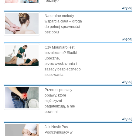
rodziny?
więcej
Naturalne metody
wsparcia ciała – droga
do pełnej sprawności
bez bólu
więcej
Czy Mounjaro jest
bezpieczne? Skutki
uboczne,
przeciwwskazania i
zasady bezpiecznego
stosowania
więcej
Przerost prostaty —
objawy, które
mężczyźni
bagatelizują, a nie
powinni
więcej
Jak Nosić Pas
Podtrzymujący w