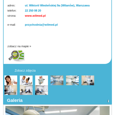
adres:
ul. Wiktorii Wiedeńskiej 9a (Wilanów), Warszawa
telefon:
22 250 08 20
strona:
www.wilmed.pl
e-mail:
przychodnia@wilmed.pl
zobacz na mapie »
Zobacz zdjęcia
Galeria