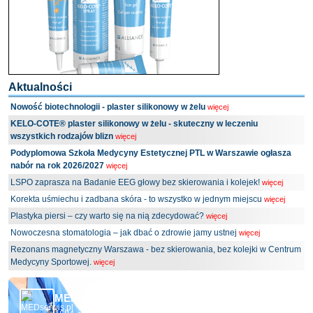
Aktualności
Nowość biotechnologii - plaster silikonowy w żelu
więcej
KELO-COTE® plaster silikonowy w żelu - skuteczny w leczeniu
wszystkich rodzajów blizn
więcej
Podyplomowa Szkoła Medycyny Estetycznej PTL w Warszawie ogłasza
nabór na rok 2026/2027
więcej
LSPO zaprasza na Badanie EEG głowy bez skierowania i kolejek!
więcej
Korekta uśmiechu i zadbana skóra - to wszystko w jednym miejscu
więcej
Plastyka piersi – czy warto się na nią zdecydować?
więcej
Nowoczesna stomatologia – jak dbać o zdrowie jamy ustnej
więcej
Rezonans magnetyczny Warszawa - bez skierowania, bez kolejki w Centrum
Medycyny Sportowej.
więcej
MEDserwis.pl - Ogólnopolski Portal Medyczny