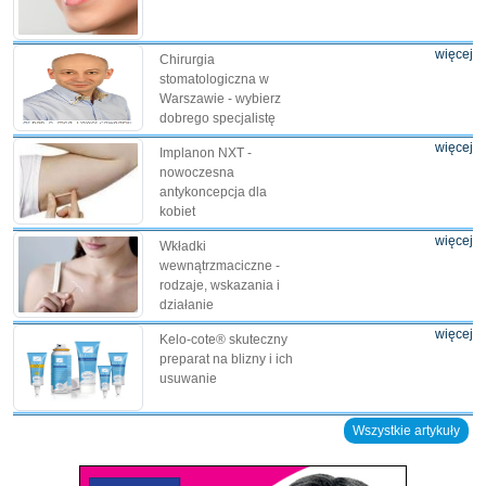
więcej
Chirurgia
stomatologiczna w
Warszawie - wybierz
dobrego specjalistę
więcej
Implanon NXT -
nowoczesna
antykoncepcja dla
kobiet
więcej
Wkładki
wewnątrzmaciczne -
rodzaje, wskazania i
działanie
więcej
Kelo-cote® skuteczny
preparat na blizny i ich
usuwanie
Wszystkie artykuły