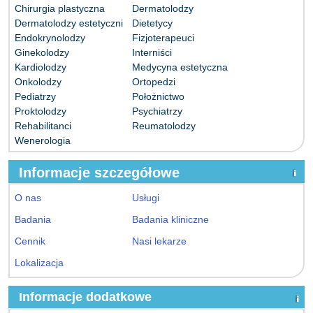
Chirurgia plastyczna
Dermatolodzy
Dermatolodzy estetyczni
Dietetycy
Endokrynolodzy
Fizjoterapeuci
Ginekolodzy
Interniści
Kardiolodzy
Medycyna estetyczna
Onkolodzy
Ortopedzi
Pediatrzy
Położnictwo
Proktolodzy
Psychiatrzy
Rehabilitanci
Reumatolodzy
Wenerologia
Informacje szczegółowe
O nas
Usługi
Badania
Badania kliniczne
Cennik
Nasi lekarze
Lokalizacja
Informacje dodatkowe