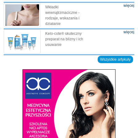
więcej
Wkładki
wewnątrzmaciczne -
rodzaje, wskazania i
działanie
więcej
Kelo-cote® skuteczny
preparat na blizny i ich
usuwanie
Wszystkie artykuły