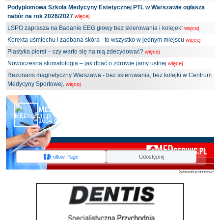
Podyplomowa Szkoła Medycyny Estetycznej PTL w Warszawie ogłasza
nabór na rok 2026/2027
więcej
LSPO zaprasza na Badanie EEG głowy bez skierowania i kolejek!
więcej
Korekta uśmiechu i zadbana skóra - to wszystko w jednym miejscu
więcej
Plastyka piersi – czy warto się na nią zdecydować?
więcej
Nowoczesna stomatologia – jak dbać o zdrowie jamy ustnej
więcej
Rezonans magnetyczny Warszawa - bez skierowania, bez kolejki w Centrum
Medycyny Sportowej.
więcej
MEDserwis.pl - Ogólnopolski Portal Medyczny
1684 obserwujących
Follow Page
Udostępnij