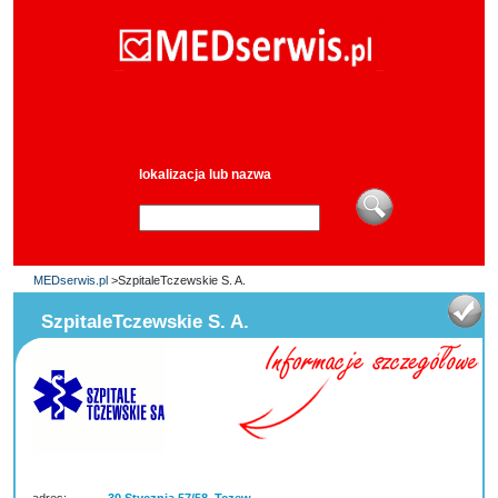
lokalizacja lub nazwa
MEDserwis.pl
>SzpitaleTczewskie S. A.
SzpitaleTczewskie S. A.