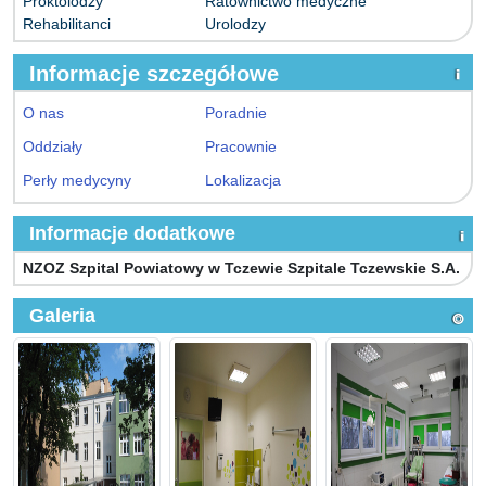
Proktolodzy
Ratownictwo medyczne
Rehabilitanci
Urolodzy
Informacje szczegółowe
O nas
Poradnie
Oddziały
Pracownie
Perły medycyny
Lokalizacja
Informacje dodatkowe
NZOZ Szpital Powiatowy w Tczewie Szpitale Tczewskie S.A.
Galeria