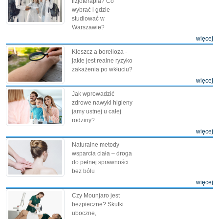
fizjoterapia? Co
wybrać i gdzie
studiować w
Warszawie?
więcej
Kleszcz a borelioza -
jakie jest realne ryzyko
zakażenia po wkłuciu?
więcej
Jak wprowadzić
zdrowe nawyki higieny
jamy ustnej u całej
rodziny?
więcej
Naturalne metody
wsparcia ciała – droga
do pełnej sprawności
bez bólu
więcej
Czy Mounjaro jest
bezpieczne? Skutki
uboczne,