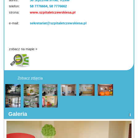
adres:
30 Stycznia 57/58, Tczew
telefon:
58 7776664, 58 7776662
strona:
www.szpitaletczewskiesa.pl
e-mail:
sekretariat@szpitaletczewskiesa.pl
zobacz na mapie »
Zobacz zdjęcia
Galeria