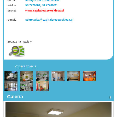
adres:
30 Stycznia 57/58, Tczew
telefon:
58 7776664, 58 7776662
strona:
www.szpitaletczewskiesa.pl
e-mail:
sekretariat@szpitaletczewskiesa.pl
zobacz na mapie »
Zobacz zdjęcia
Galeria