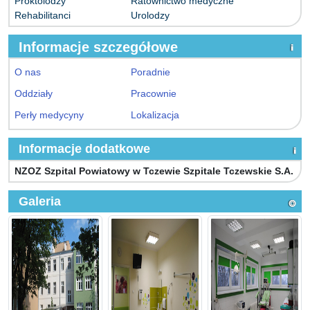
Proktolodzy
Ratownictwo medyczne
Rehabilitanci
Urolodzy
Informacje szczegółowe
O nas
Poradnie
Oddziały
Pracownie
Perły medycyny
Lokalizacja
Informacje dodatkowe
NZOZ Szpital Powiatowy w Tczewie Szpitale Tczewskie S.A.
Galeria