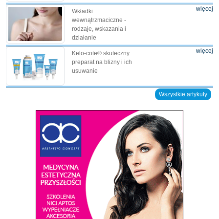
więcej
Wkładki
wewnątrzmaciczne -
rodzaje, wskazania i
działanie
więcej
Kelo-cote® skuteczny
preparat na blizny i ich
usuwanie
Wszystkie artykuły