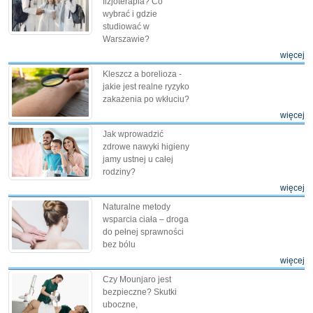
fizjoterapia? Co
wybrać i gdzie
studiować w
Warszawie?
więcej
Kleszcz a borelioza -
jakie jest realne ryzyko
zakażenia po wkłuciu?
więcej
Jak wprowadzić
zdrowe nawyki higieny
jamy ustnej u całej
rodziny?
więcej
Naturalne metody
wsparcia ciała – droga
do pełnej sprawności
bez bólu
więcej
Czy Mounjaro jest
bezpieczne? Skutki
uboczne,