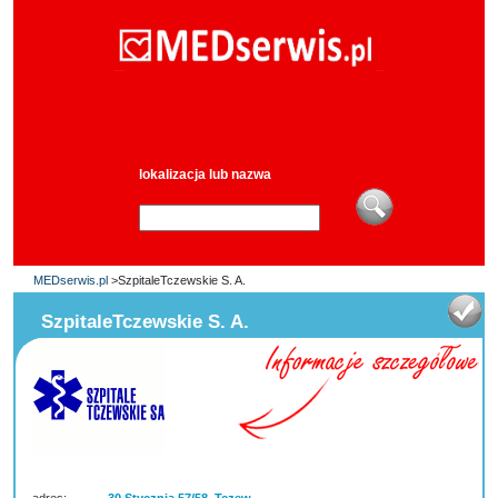
lokalizacja lub nazwa
MEDserwis.pl
>SzpitaleTczewskie S. A.
SzpitaleTczewskie S. A.