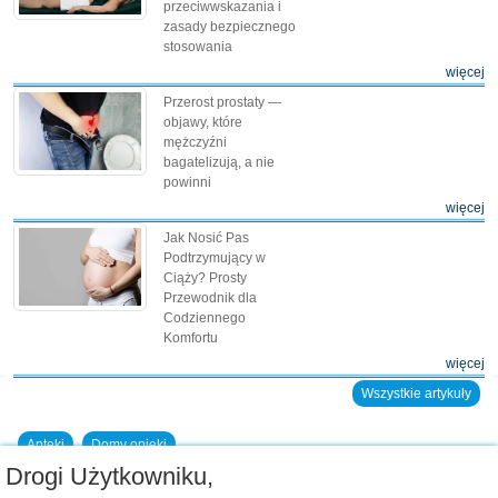
przeciwwskazania i
zasady bezpiecznego
stosowania
więcej
Przerost prostaty —
objawy, które
mężczyźni
bagatelizują, a nie
powinni
więcej
Jak Nosić Pas
Podtrzymujący w
Ciąży? Prosty
Przewodnik dla
Codziennego
Komfortu
więcej
Wszystkie artykuły
Apteki
Domy opieki
Drogi Użytkowniku,
Dodaj placówkę do bazy