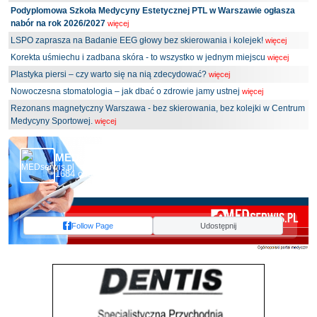
Podyplomowa Szkoła Medycyny Estetycznej PTL w Warszawie ogłasza
nabór na rok 2026/2027
więcej
LSPO zaprasza na Badanie EEG głowy bez skierowania i kolejek!
więcej
Korekta uśmiechu i zadbana skóra - to wszystko w jednym miejscu
więcej
Plastyka piersi – czy warto się na nią zdecydować?
więcej
Nowoczesna stomatologia – jak dbać o zdrowie jamy ustnej
więcej
Rezonans magnetyczny Warszawa - bez skierowania, bez kolejki w Centrum
Medycyny Sportowej.
więcej
MEDserwis.pl - Ogólnopolski Portal Medyczny
1684 obserwujących
Follow Page
Udostępnij