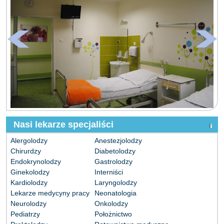
Nasi lekarze specjaliści
Alergolodzy
Anestezjolodzy
Chirurdzy
Diabetolodzy
Endokrynolodzy
Gastrolodzy
Ginekolodzy
Interniści
Kardiolodzy
Laryngolodzy
Lekarze medycyny pracy
Neonatologia
Neurolodzy
Onkolodzy
Pediatrzy
Położnictwo