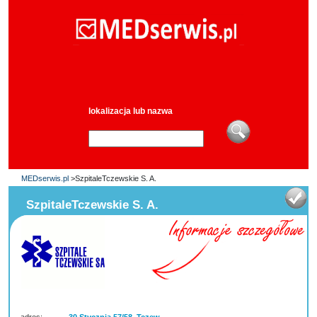
lokalizacja lub nazwa
MEDserwis.pl
>SzpitaleTczewskie S. A.
SzpitaleTczewskie S. A.