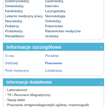
Endokrynolodzy
Gastrolodzy
Ginekolodzy
Interniści
Kardiolodzy
Laryngolodzy
Lekarze medycyny pracy
Neonatologia
Neurolodzy
Onkolodzy
Pediatrzy
Położnictwo
Proktolodzy
Ratownictwo medyczne
Rehabilitanci
Urolodzy
Informacje szczegółowe
O nas
Poradnie
Oddziały
Pracownie
Perły medycyny
Lokalizacja
Informacje dodatkowe
- Laboratorium
- TK i Rezonans Magnetyczny
- Stacja dializ
- Pracownie rentgenodiagnostyki ogólnej i mammografii