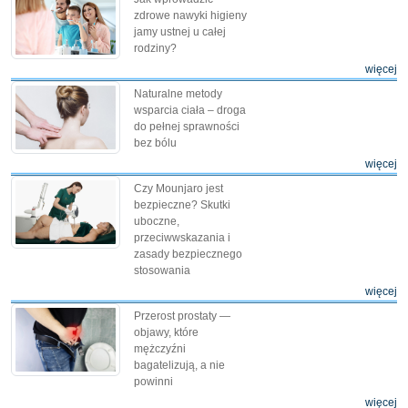
zdrowe nawyki higieny
jamy ustnej u całej
rodziny?
więcej
Naturalne metody
wsparcia ciała – droga
do pełnej sprawności
bez bólu
więcej
Czy Mounjaro jest
bezpieczne? Skutki
uboczne,
przeciwwskazania i
zasady bezpiecznego
stosowania
więcej
Przerost prostaty —
objawy, które
mężczyźni
bagatelizują, a nie
powinni
więcej