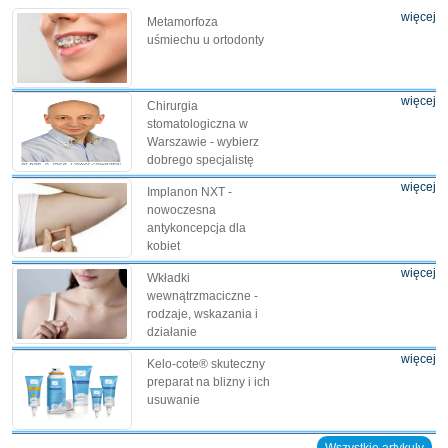
więcej
Metamorfoza
uśmiechu u ortodonty
więcej
Chirurgia
stomatologiczna w
Warszawie - wybierz
dobrego specjalistę
więcej
Implanon NXT -
nowoczesna
antykoncepcja dla
kobiet
więcej
Wkładki
wewnątrzmaciczne -
rodzaje, wskazania i
działanie
więcej
Kelo-cote® skuteczny
preparat na blizny i ich
usuwanie