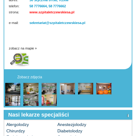
adres:
30 Stycznia 57/58, Tczew
telefon:
58 7776664, 58 7776662
strona:
www.szpitaletczewskiesa.pl
e-mail:
sekretariat@szpitaletczewskiesa.pl
zobacz na mapie »
Zobacz zdjęcia
Nasi lekarze specjaliści
Alergolodzy
Anestezjolodzy
Chirurdzy
Diabetolodzy