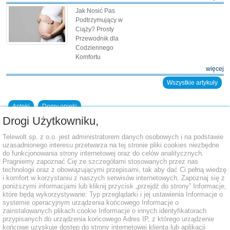
Jak Nosić Pas
Podtrzymujący w
Ciąży? Prosty
Przewodnik dla
Codziennego
Komfortu
więcej
Wszystkie artykuły
Apteki
Domy opieki
Drogi Użytkowniku,
Dodaj placówkę do bazy
Telewolt sp. z o.o. jest administratorem danych osobowych i na podstawie
uzasadnionego interesu przetwarza na tej stronie pliki cookies niezbędne
do funkcjonowania strony internetowej oraz do celów analitycznych.
Pragniemy zapoznać Cię ze szczegółami stosowanych przez nas
technologii oraz z obowiązującymi przepisami, tak aby dać Ci pełną wiedzę
i komfort w korzystaniu z naszych serwisów internetowych. Zapoznaj się z
poniższymi informacjami lub kliknij przycisk „przejdź do strony” Informacje,
które będą wykorzystywane: Typ przeglądarki i jej ustawienia Informacje o
systemie operacyjnym urządzenia końcowego Informacje o
zainstalowanych plikach cookie Informacje o innych identyfikatorach
przypisanych do urządzenia końcowego Adres IP, z którego urządzenie
końcowe uzyskuje dostęp do strony internetowej klienta lub aplikacji