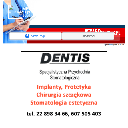
MEDserwis.pl - Ogólnopolski Portal Medyczny
1684 obserwujących
Follow Page
Udostępnij