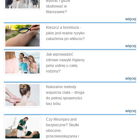
wybrać i gdzie
studiować w
Warszawie?
więcej
Kleszcz a borelioza -
jakie jest realne ryzyko
zakażenia po wkłuciu?
więcej
Jak wprowadzić
zdrowe nawyki higieny
jamy ustnej u całej
rodziny?
więcej
Naturalne metody
wsparcia ciała – droga
do pełnej sprawności
bez bólu
więcej
Czy Mounjaro jest
bezpieczne? Skutki
uboczne,
przeciwwskazania i