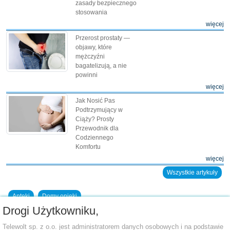
zasady bezpiecznego
stosowania
więcej
Przerost prostaty —
objawy, które
mężczyźni
bagatelizują, a nie
powinni
więcej
Jak Nosić Pas
Podtrzymujący w
Ciąży? Prosty
Przewodnik dla
Codziennego
Komfortu
więcej
Wszystkie artykuły
Apteki
Domy opieki
Drogi Użytkowniku,
Dodaj placówkę do bazy
Telewolt sp. z o.o. jest administratorem danych osobowych i na podstawie