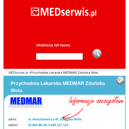
lokalizacja lub nazwa
MEDserwis.pl
>Przychodnia Lekarska MEDMAR Zduńska Wola
Przychodnia Lekarska MEDMAR Zduńska
Wola
adres:
ul. Iwaszkiewicza 4f, Zduńska Wola
telefon:
43 824-80-30, 0 693 127 121