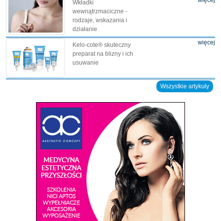
więcej
Wkładki
wewnątrzmaciczne -
rodzaje, wskazania i
działanie
więcej
Kelo-cote® skuteczny
preparat na blizny i ich
usuwanie
Wszystkie artykuły