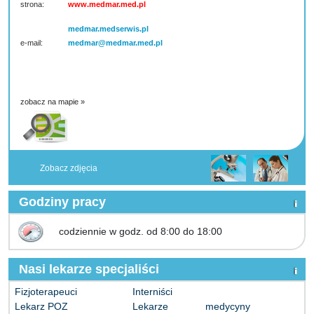
strona:
www.medmar.med.pl
medmar.medserwis.pl
e-mail:
medmar@medmar.med.pl
zobacz na mapie »
Zobacz zdjęcia
Godziny pracy
codziennie w godz. od 8:00 do 18:00
Nasi lekarze specjaliści
Fizjoterapeuci
Interniści
Lekarz POZ
Lekarze medycyny