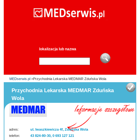
lokalizacja lub nazwa
MEDserwis.pl
>Przychodnia Lekarska MEDMAR Zduńska Wola
Przychodnia Lekarska MEDMAR Zduńska
Wola
adres:
ul. Iwaszkiewicza 4f, Zduńska Wola
telefon:
43 824-80-30, 0 693 127 121