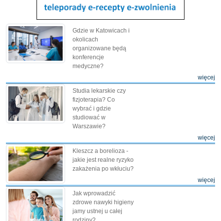
Gdzie w Katowicach i
okolicach
organizowane będą
konferencje
medyczne?
więcej
Studia lekarskie czy
fizjoterapia? Co
wybrać i gdzie
studiować w
Warszawie?
więcej
Kleszcz a borelioza -
jakie jest realne ryzyko
zakażenia po wkłuciu?
więcej
Jak wprowadzić
zdrowe nawyki higieny
jamy ustnej u całej
rodziny?