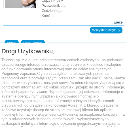
Ciąży? Prosty
Przewodnik dla
Codziennego
Komfortu
więcej
Wszystkie artykuły
Apteki
Domy opieki
Drogi Użytkowniku,
Dodaj placówkę do bazy
Telewolt sp. z o.o. jest administratorem danych osobowych i na podstawie
uzasadnionego interesu przetwarza na tej stronie pliki cookies niezbędne
do funkcjonowania strony internetowej oraz do celów analitycznych.
Pragniemy zapoznać Cię ze szczegółami stosowanych przez nas
technologii oraz z obowiązującymi przepisami, tak aby dać Ci pełną wiedzę
i komfort w korzystaniu z naszych serwisów internetowych. Zapoznaj się z
poniższymi informacjami lub kliknij przycisk „przejdź do strony” Informacje,
które będą wykorzystywane: Typ przeglądarki i jej ustawienia Informacje o
systemie operacyjnym urządzenia końcowego Informacje o
zainstalowanych plikach cookie Informacje o innych identyfikatorach
przypisanych do urządzenia końcowego Adres IP, z którego urządzenie
końcowe uzyskuje dostęp do strony internetowej klienta lub aplikacji
mobilnej Informacje o aktywności użytkownika na urządzeniu końcowym, w
tym o odwiedzanych stronach internetowych i wykorzystywanych
aplikacjach mobilnych Informacje o położeniu geograficznym urządzenia