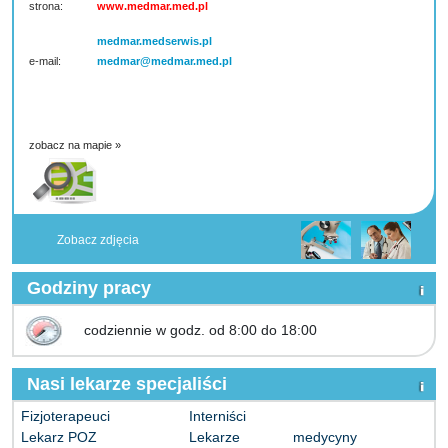
strona:
www.medmar.med.pl
medmar.medserwis.pl
e-mail:
medmar@medmar.med.pl
zobacz na mapie »
Zobacz zdjęcia
Godziny pracy
codziennie w godz. od 8:00 do 18:00
Nasi lekarze specjaliści
Fizjoterapeuci
Interniści
Lekarz POZ
Lekarze medycyny