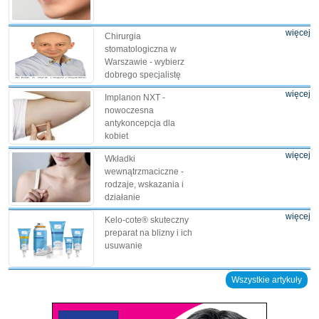
więcej
Chirurgia
stomatologiczna w
Warszawie - wybierz
dobrego specjalistę
więcej
Implanon NXT -
nowoczesna
antykoncepcja dla
kobiet
więcej
Wkładki
wewnątrzmaciczne -
rodzaje, wskazania i
działanie
więcej
Kelo-cote® skuteczny
preparat na blizny i ich
usuwanie
Wszystkie artykuły