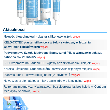
Aktualności
Nowość biotechnologii - plaster silikonowy w żelu
więcej
KELO-COTE® plaster silikonowy w żelu - skuteczny w leczeniu
wszystkich rodzajów blizn
więcej
Podyplomowa Szkoła Medycyny Estetycznej PTL w Warszawie ogłasza
nabór na rok 2026/2027
więcej
LSPO zaprasza na Badanie EEG głowy bez skierowania i kolejek!
więcej
Korekta uśmiechu i zadbana skóra - to wszystko w jednym miejscu
więcej
Plastyka piersi – czy warto się na nią zdecydować?
więcej
Nowoczesna stomatologia – jak dbać o zdrowie jamy ustnej
więcej
Rezonans magnetyczny Warszawa - bez skierowania, bez kolejki w Centrum
Medycyny Sportowej.
więcej
MEDserwis.pl - Ogólnopolski Portal Medyczny
1684 obserwujących