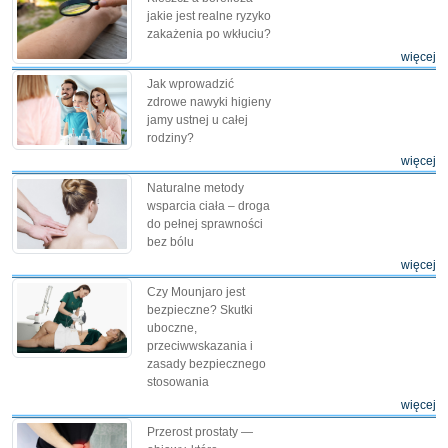
jakie jest realne ryzyko
zakażenia po wkłuciu?
więcej
Jak wprowadzić
zdrowe nawyki higieny
jamy ustnej u całej
rodziny?
więcej
Naturalne metody
wsparcia ciała – droga
do pełnej sprawności
bez bólu
więcej
Czy Mounjaro jest
bezpieczne? Skutki
uboczne,
przeciwwskazania i
zasady bezpiecznego
stosowania
więcej
Przerost prostaty —