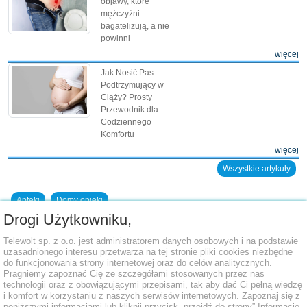
objawy, które
mężczyźni
bagatelizują, a nie
powinni
więcej
Jak Nosić Pas
Podtrzymujący w
Ciąży? Prosty
Przewodnik dla
Codziennego
Komfortu
więcej
Wszystkie artykuły
Apteki
Domy opieki
Drogi Użytkowniku,
Dodaj placówkę do bazy
Telewolt sp. z o.o. jest administratorem danych osobowych i na podstawie
uzasadnionego interesu przetwarza na tej stronie pliki cookies niezbędne
do funkcjonowania strony internetowej oraz do celów analitycznych.
Pragniemy zapoznać Cię ze szczegółami stosowanych przez nas
technologii oraz z obowiązującymi przepisami, tak aby dać Ci pełną wiedzę
i komfort w korzystaniu z naszych serwisów internetowych. Zapoznaj się z
poniższymi informacjami lub kliknij przycisk „przejdź do strony” Informacje,