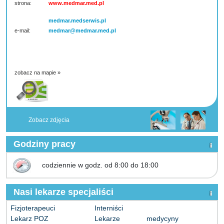
strona:
www.medmar.med.pl
medmar.medserwis.pl
e-mail:
medmar@medmar.med.pl
zobacz na mapie »
Zobacz zdjęcia
Godziny pracy
codziennie w godz. od 8:00 do 18:00
Nasi lekarze specjaliści
Fizjoterapeuci
Interniści
Lekarz POZ
Lekarze medycyny