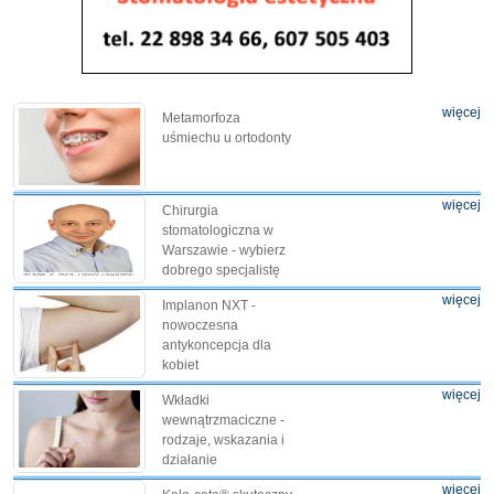
więcej
Metamorfoza
uśmiechu u ortodonty
więcej
Chirurgia
stomatologiczna w
Warszawie - wybierz
dobrego specjalistę
więcej
Implanon NXT -
nowoczesna
antykoncepcja dla
kobiet
więcej
Wkładki
wewnątrzmaciczne -
rodzaje, wskazania i
działanie
więcej