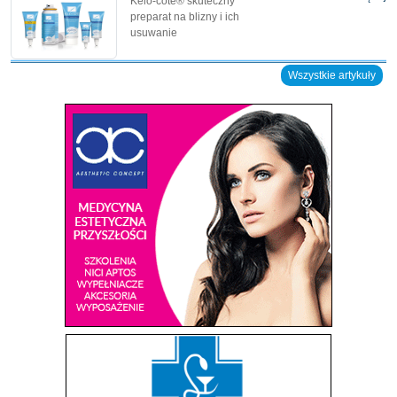
Kelo-cote® skuteczny
preparat na blizny i ich
usuwanie
Wszystkie artykuły