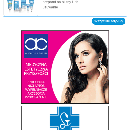
preparat na blizny i ich
usuwanie
Wszystkie artykuły