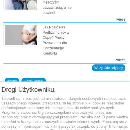
mężczyźni
bagatelizują, a nie
powinni
więcej
Jak Nosić Pas
Podtrzymujący w
Ciąży? Prosty
Przewodnik dla
Codziennego
Komfortu
więcej
Wszystkie artykuły
Apteki
Domy opieki
Drogi Użytkowniku,
Dodaj placówkę do bazy
Telewolt sp. z o.o. jest administratorem danych osobowych i na podstawie
uzasadnionego interesu przetwarza na tej stronie pliki cookies niezbędne
do funkcjonowania strony internetowej oraz do celów analitycznych.
Pragniemy zapoznać Cię ze szczegółami stosowanych przez nas
technologii oraz z obowiązującymi przepisami, tak aby dać Ci pełną wiedzę
i komfort w korzystaniu z naszych serwisów internetowych. Zapoznaj się z
poniższymi informacjami lub kliknij przycisk „przejdź do strony” Informacje,