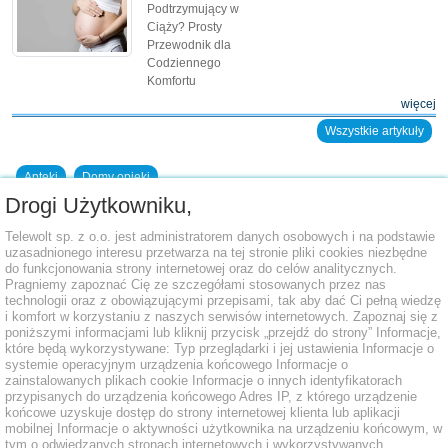
Podtrzymujący w
Ciąży? Prosty
Przewodnik dla
Codziennego
Komfortu
więcej
Wszystkie artykuły
Apteki
Domy opieki
Drogi Użytkowniku,
Dodaj placówkę do bazy
Telewolt sp. z o.o. jest administratorem danych osobowych i na podstawie
uzasadnionego interesu przetwarza na tej stronie pliki cookies niezbędne
do funkcjonowania strony internetowej oraz do celów analitycznych.
Pragniemy zapoznać Cię ze szczegółami stosowanych przez nas
technologii oraz z obowiązującymi przepisami, tak aby dać Ci pełną wiedzę
i komfort w korzystaniu z naszych serwisów internetowych. Zapoznaj się z
poniższymi informacjami lub kliknij przycisk „przejdź do strony” Informacje,
które będą wykorzystywane: Typ przeglądarki i jej ustawienia Informacje o
systemie operacyjnym urządzenia końcowego Informacje o
zainstalowanych plikach cookie Informacje o innych identyfikatorach
przypisanych do urządzenia końcowego Adres IP, z którego urządzenie
końcowe uzyskuje dostęp do strony internetowej klienta lub aplikacji
mobilnej Informacje o aktywności użytkownika na urządzeniu końcowym, w
tym o odwiedzanych stronach internetowych i wykorzystywanych