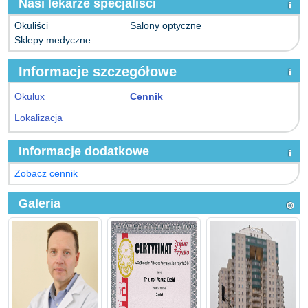
Nasi lekarze specjaliści
Okuliści
Salony optyczne
Sklepy medyczne
Informacje szczegółowe
Okulux
Cennik
Lokalizacja
Informacje dodatkowe
Zobacz cennik
Galeria