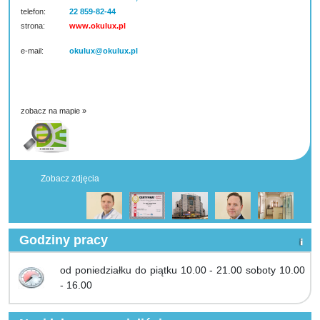
telefon:
22 859-82-44
strona:
www.okulux.pl
e-mail:
okulux@okulux.pl
zobacz na mapie »
Zobacz zdjęcia
Godziny pracy
od poniedziałku do piątku 10.00 - 21.00 soboty 10.00
- 16.00