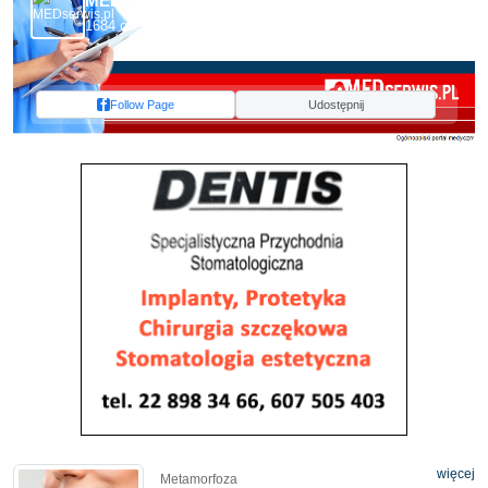
MEDserwis.pl - Ogólnopolski Portal Medyczny
1684 obserwujących
Follow Page
Udostępnij
więcej
Metamorfoza