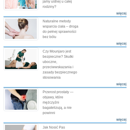
jamy ustnej u całej
rodziny?
więcej
Naturalne metody
wsparcia ciała – droga
do pełnej sprawności
bez bólu
więcej
Czy Mounjaro jest
bezpieczne? Skutki
uboczne,
przeciwwskazania i
zasady bezpiecznego
stosowania
więcej
Przerost prostaty —
objawy, które
mężczyźni
bagatelizują, a nie
powinni
więcej
Jak Nosić Pas