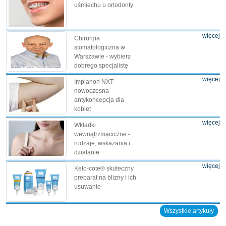
uśmiechu u ortodonty
więcej
Chirurgia
stomatologiczna w
Warszawie - wybierz
dobrego specjalistę
więcej
Implanon NXT -
nowoczesna
antykoncepcja dla
kobiet
więcej
Wkładki
wewnątrzmaciczne -
rodzaje, wskazania i
działanie
więcej
Kelo-cote® skuteczny
preparat na blizny i ich
usuwanie
Wszystkie artykuły