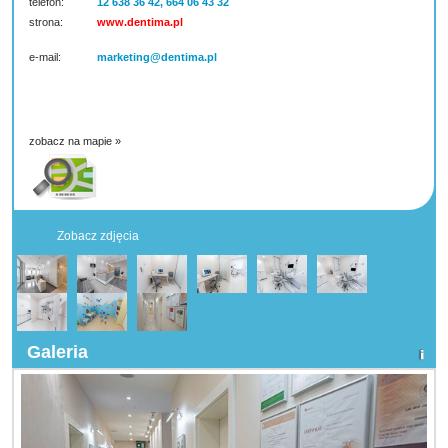
telefon:
12 638 36 42, 664 06 43 32
strona:
www.dentima.pl
e-mail:
marketing@dentima.pl
zobacz na mapie »
Zobacz zdjęcia
Galeria