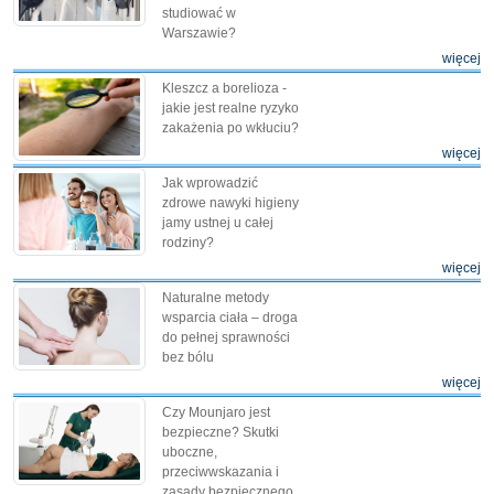
studiować w
Warszawie?
więcej
Kleszcz a borelioza -
jakie jest realne ryzyko
zakażenia po wkłuciu?
więcej
Jak wprowadzić
zdrowe nawyki higieny
jamy ustnej u całej
rodziny?
więcej
Naturalne metody
wsparcia ciała – droga
do pełnej sprawności
bez bólu
więcej
Czy Mounjaro jest
bezpieczne? Skutki
uboczne,
przeciwwskazania i
zasady bezpiecznego