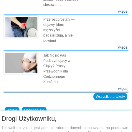
stosowania
więcej
Przerost prostaty —
objawy, które
mężczyźni
bagatelizują, a nie
powinni
więcej
Jak Nosić Pas
Podtrzymujący w
Ciąży? Prosty
Przewodnik dla
Codziennego
Komfortu
więcej
Wszystkie artykuły
Apteki
Domy opieki
Drogi Użytkowniku,
Dodaj placówkę do bazy
Telewolt sp. z o.o. jest administratorem danych osobowych i na podstawie