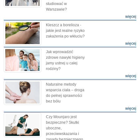
studiować w
Warszawie?
więcej
Kleszcz a borelioza -
jakie jest realne ryzyko
zakażenia po wkłuciu?
więcej
Jak wprowadzić
zdrowe nawyki higieny
jamy ustnej u całej
rodziny?
więcej
Naturalne metody
wsparcia ciała – droga
do pełnej sprawności
bez bólu
więcej
Czy Mounjaro jest
bezpieczne? Skutki
uboczne,
przeciwwskazania i
zasady bezpiecznego