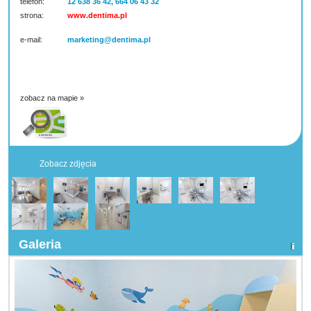
telefon:
12 638 36 42, 664 06 43 32
strona:
www.dentima.pl
e-mail:
marketing@dentima.pl
zobacz na mapie »
Zobacz zdjęcia
Galeria