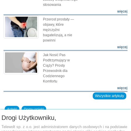
stosowania
więcej
Przerost prostaty —
objawy, które
mężczyźni
bagatelizują, a nie
powinni
więcej
Jak Nosić Pas
Podtrzymujący w
Ciąży? Prosty
Przewodnik dla
Codziennego
Komfortu
więcej
Wszystkie artykuły
Apteki
Domy opieki
Drogi Użytkowniku,
Dodaj placówkę do bazy
Telewolt sp. z o.o. jest administratorem danych osobowych i na podstawie