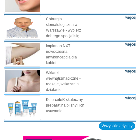
więcej
Chirurgia
stomatologiczna w
Warszawie - wybierz
dobrego specjalistę
więcej
Implanon NXT -
nowoczesna
antykoncepcja dla
kobiet
więcej
Wkładki
wewnątrzmaciczne -
rodzaje, wskazania i
działanie
więcej
Kelo-cote® skuteczny
preparat na blizny i ich
usuwanie
Wszystkie artykuły