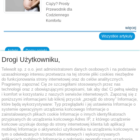
Ciąży? Prosty
Przewodnik dla
Codziennego
Komfortu
więcej
Wszystkie artykuły
Apteki
Domy opieki
Drogi Użytkowniku,
Dodaj placówkę do bazy
Telewolt sp. z o.o. jest administratorem danych osobowych i na podstawie
uzasadnionego interesu przetwarza na tej stronie pliki cookies niezbędne
do funkcjonowania strony internetowej oraz do celów analitycznych.
Pragniemy zapoznać Cię ze szczegółami stosowanych przez nas
technologii oraz z obowiązującymi przepisami, tak aby dać Ci pełną wiedzę
i komfort w korzystaniu z naszych serwisów internetowych. Zapoznaj się z
poniższymi informacjami lub kliknij przycisk „przejdź do strony” Informacje,
które będą wykorzystywane: Typ przeglądarki i jej ustawienia Informacje o
systemie operacyjnym urządzenia końcowego Informacje o
zainstalowanych plikach cookie Informacje o innych identyfikatorach
przypisanych do urządzenia końcowego Adres IP, z którego urządzenie
końcowe uzyskuje dostęp do strony internetowej klienta lub aplikacji
mobilnej Informacje o aktywności użytkownika na urządzeniu końcowym, w
tym o odwiedzanych stronach internetowych i wykorzystywanych
aplikacjach mobilnych Informacje o położeniu geograficznym urządzenia