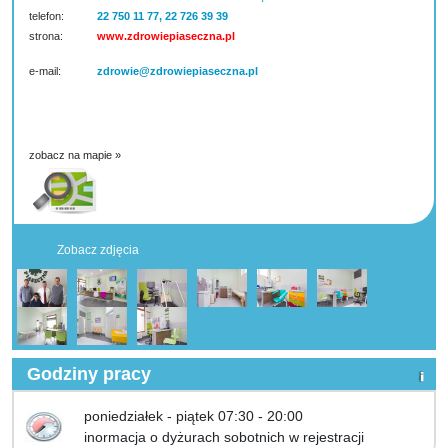
telefon:
22 750 11 77, 22 726 39 39
strona:
www.zdrowiepiaseczna.pl
e-mail:
zdrowie@zdrowiepiaseczna.pl
zobacz na mapie »
Zobacz zdjęcia
Godziny pracy
poniedziałek - piątek 07:30 - 20:00
inormacja o dyżurach sobotnich w rejestracji