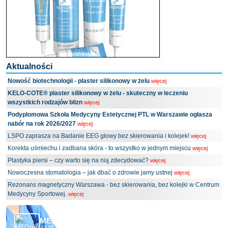
Aktualności
Nowość biotechnologii - plaster silikonowy w żelu
więcej
KELO-COTE® plaster silikonowy w żelu - skuteczny w leczeniu
wszystkich rodzajów blizn
więcej
Podyplomowa Szkoła Medycyny Estetycznej PTL w Warszawie ogłasza
nabór na rok 2026/2027
więcej
LSPO zaprasza na Badanie EEG głowy bez skierowania i kolejek!
więcej
Korekta uśmiechu i zadbana skóra - to wszystko w jednym miejscu
więcej
Plastyka piersi – czy warto się na nią zdecydować?
więcej
Nowoczesna stomatologia – jak dbać o zdrowie jamy ustnej
więcej
Rezonans magnetyczny Warszawa - bez skierowania, bez kolejki w Centrum
Medycyny Sportowej.
więcej
MEDserwis.pl - Ogólnopolski Portal Medyczny