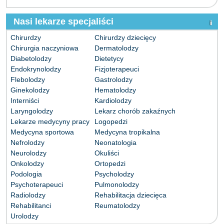
Nasi lekarze specjaliści
Chirurdzy
Chirurdzy dziecięcy
Chirurgia naczyniowa
Dermatolodzy
Diabetolodzy
Dietetycy
Endokrynolodzy
Fizjoterapeuci
Flebolodzy
Gastrolodzy
Ginekolodzy
Hematolodzy
Interniści
Kardiolodzy
Laryngolodzy
Lekarz chorób zakaźnych
Lekarze medycyny pracy
Logopedzi
Medycyna sportowa
Medycyna tropikalna
Nefrolodzy
Neonatologia
Neurolodzy
Okuliści
Onkolodzy
Ortopedzi
Podologia
Psycholodzy
Psychoterapeuci
Pulmonolodzy
Radiolodzy
Rehabilitacja dziecięca
Rehabilitanci
Reumatolodzy
Urolodzy