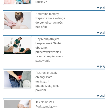
rodziny?
więcej
Naturalne metody
wsparcia ciała – droga
do pełnej sprawności
bez bólu
więcej
Czy Mounjaro jest
bezpieczne? Skutki
uboczne,
przeciwwskazania i
zasady bezpiecznego
stosowania
więcej
Przerost prostaty —
objawy, które
mężczyźni
bagatelizują, a nie
powinni
więcej
Jak Nosić Pas
Podtrzymujący w