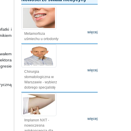
atki i
więcej
Metamorfoza
nikiem
uśmiechu u ortodonty
owałem
ektora
gresie
więcej
Chirurgia
stomatologiczna w
Warszawie - wybierz
ryczną
dobrego specjalistę
więcej
Implanon NXT -
nowoczesna
antykoncepcja dla