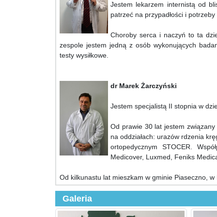
Jestem lekarzem internistą od bl
patrzeć na przypadłości i potrzeby
Choroby serca i naczyń to ta dzie
zespole jestem jedną z osób wykonujących badani
testy wysiłkowe.
dr Marek Żarczyński
Jestem specjalistą II stopnia w dzi
Od prawie 30 lat jestem związan
na oddziałach: urazów rdzenia kr
ortopedycznym STOCER. Współp
Medicover, Luxmed, Feniks Medica
Od kilkunastu lat mieszkam w gminie Piaseczno, w k
Galeria