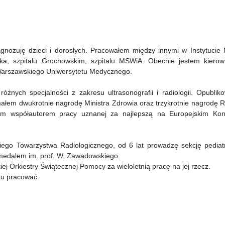
agnozuję dzieci i dorosłych. Pracowałem między innymi w Instytucie M
ka, szpitalu Grochowskim, szpitalu MSWiA. Obecnie jestem kierow
 Warszawskiego Uniwersytetu Medycznego.
różnych specjalności z zakresu ultrasonografii i radiologii. Opublik
łem dwukrotnie nagrodę Ministra Zdrowia oraz trzykrotnie nagrodę R
em współautorem pracy uznanej za najlepszą na Europejskim Kon
iego Towarzystwa Radiologicznego, od 6 lat prowadzę sekcję pediat
medalem im. prof. W. Zawadowskiego.
ej Orkiestry Świątecznej Pomocy za wieloletnią pracę na jej rzecz.
tu pracować.