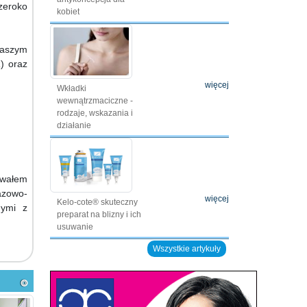
zeroko
kobiet
 naszym
) oraz
więcej
Wkładki
wewnątrzmaciczne -
rodzaje, wskazania i
działanie
owałem
azowo-
więcej
Kelo-cote® skuteczny
nymi z
preparat na blizny i ich
usuwanie
Wszystkie artykuły