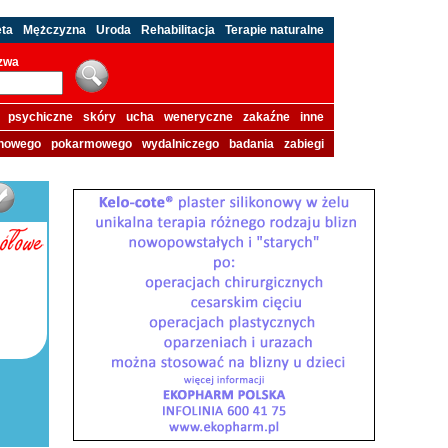
eta
Mężczyzna
Uroda
Rehabilitacja
Terapie naturalne
azwa
psychiczne
skóry
ucha
weneryczne
zakaźne
inne
howego
pokarmowego
wydalniczego
badania
zabiegi