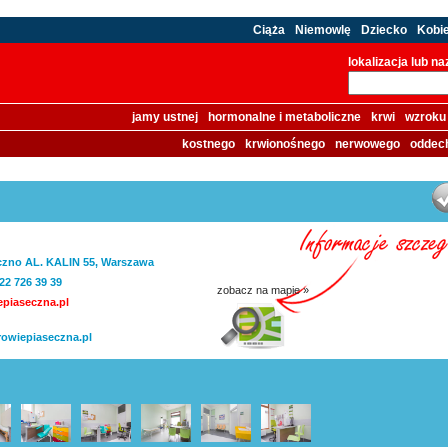
Ciąża
Niemowlę
Dziecko
Kobi
lokalizacja lub n
jamy ustnej
hormonalne i metaboliczne
krwi
wzroku
kostnego
krwionośnego
nerwowego
oddec
czno AL. KALIN 55, Warszawa
 22 726 39 39
zobacz na mapie »
piaseczna.pl
owiepiaseczna.pl