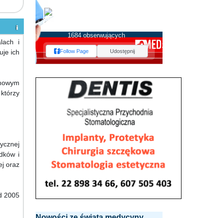
MEDserwis.pl -
Ogólnopolski Portal
Medyczny
1684 obserwujących
lach i
je ich
Follow Page
Udostępnij
chowym
którzy
ycznej
dków i
ej oraz
d 2005
Nowości ze świata medycyny