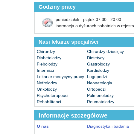
Godziny pracy
poniedziałek - piątek 07:30 - 20:00
inormacja o dyżurach sobotnich w rejestra
Nasi lekarze specjaliści
Chirurdzy
Chirurdzy dziecięcy
Diabetolodzy
Dietetycy
Flebolodzy
Gastrolodzy
Interniści
Kardiolodzy
Lekarze medycyny pracy
Logopedzi
Nefrolodzy
Neonatologia
Onkolodzy
Ortopedzi
Psychoterapeuci
Pulmonolodzy
Rehabilitanci
Reumatolodzy
Informacje szczegółowe
O nas
Diagnostyka i badania