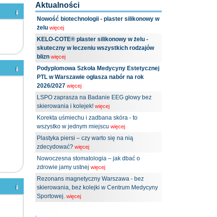
Aktualności
Nowość biotechnologii - plaster silikonowy w
żelu
więcej
KELO-COTE® plaster silikonowy w żelu -
skuteczny w leczeniu wszystkich rodzajów
blizn
więcej
Podyplomowa Szkoła Medycyny Estetycznej
PTL w Warszawie ogłasza nabór na rok
2026/2027
więcej
LSPO zaprasza na Badanie EEG głowy bez
skierowania i kolejek!
więcej
Korekta uśmiechu i zadbana skóra - to
wszystko w jednym miejscu
więcej
Plastyka piersi – czy warto się na nią
zdecydować?
więcej
Nowoczesna stomatologia – jak dbać o
zdrowie jamy ustnej
więcej
Rezonans magnetyczny Warszawa - bez
skierowania, bez kolejki w Centrum Medycyny
Sportowej.
więcej