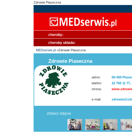
Zdrowie Piaseczna
choroby:
choroby układu:
MEDserwis.pl
>Zdrowie Piaseczna
Zdrowie Piaseczna
adres:
05-500 Piase
telefon:
22 750 11 77,
strona:
www.zdrowie
e-mail:
zdrowie@zdr
Zobacz zdjęcia