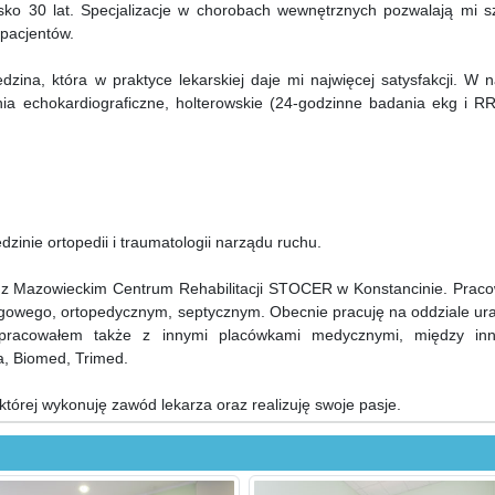
isko 30 lat. Specjalizacje w chorobach wewnętrznych pozwalają mi s
 pacjentów.
dzina, która w praktyce lekarskiej daje mi najwięcej satysfakcji. W
a echokardiograficzne, holterowskie (24-godzinne badania ekg i RR
edzinie ortopedii i traumatologii narządu ruchu.
y z Mazowieckim Centrum Rehabilitacji STOCER w Konstancinie. Prac
ęgowego, ortopedycznym, septycznym. Obecnie pracuję na oddziale ur
racowałem także z innymi placówkami medycznymi, między in
, Biomed, Trimed.
tórej wykonuję zawód lekarza oraz realizuję swoje pasje.