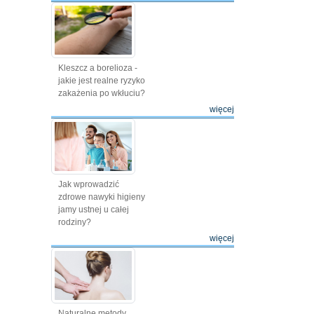
Kleszcz a borelioza -
jakie jest realne ryzyko
zakażenia po wkłuciu?
więcej
Jak wprowadzić
zdrowe nawyki higieny
jamy ustnej u całej
rodziny?
więcej
Naturalne metody