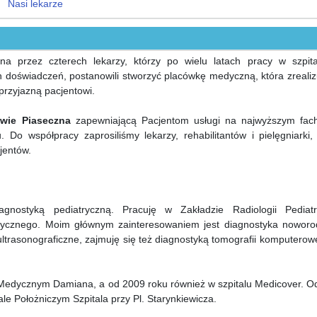
Nasi lekarze
na przez czterech lekarzy, którzy po wielu latach pracy w szpita
doświadczeń, postanowili stworzyć placówkę medyczną, która zrealizu
przyjazną pacjentowi.
wie Piaseczna
zapewniającą Pacjentom usługi na najwyższym fa
Do współpracy zaprosiliśmy lekarzy, rehabilitantów i pielęgniarki, 
jentów.
nostyką pediatryczną. Pracuję w Zakładzie Radiologii Pediatr
ycznego. Moim głównym zainteresowaniem jest diagnostyka noworo
ltrasonograficzne, zajmuję się też diagnostyką tomografii komputerow
Medycznym Damiana, a od 2009 roku również w szpitalu Medicover. O
e Położniczym Szpitala przy Pl. Starynkiewicza.