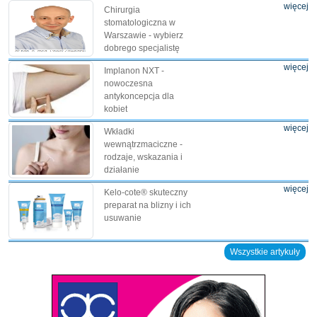
więcej
Chirurgia
stomatologiczna w
Warszawie - wybierz
dobrego specjalistę
więcej
Implanon NXT -
nowoczesna
antykoncepcja dla
kobiet
więcej
Wkładki
wewnątrzmaciczne -
rodzaje, wskazania i
działanie
więcej
Kelo-cote® skuteczny
preparat na blizny i ich
usuwanie
Wszystkie artykuły