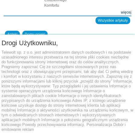
Codziennego
Komfortu
więcej
Wszystkie artykuły
Apteki
Domy opieki
Drogi Użytkowniku,
Dodaj placówkę do bazy
Telewolt sp. z o.o. jest administratorem danych osobowych i na podstawie
uzasadnionego interesu przetwarza na tej stronie pliki cookies niezbędne
do funkcjonowania strony internetowej oraz do celów analitycznych.
Pragniemy zapoznać Cię ze szczegółami stosowanych przez nas
technologii oraz z obowiązującymi przepisami, tak aby dać Ci pełną wiedzę
i komfort w korzystaniu z naszych serwisów internetowych. Zapoznaj się z
poniższymi informacjami lub kliknij przycisk „przejdź do strony” Informacje,
które będą wykorzystywane: Typ przeglądarki i jej ustawienia Informacje o
systemie operacyjnym urządzenia końcowego Informacje o
zainstalowanych plikach cookie Informacje o innych identyfikatorach
przypisanych do urządzenia końcowego Adres IP, z którego urządzenie
końcowe uzyskuje dostęp do strony internetowej klienta lub aplikacji
mobilnej Informacje o aktywności użytkownika na urządzeniu końcowym, w
tym o odwiedzanych stronach internetowych i wykorzystywanych
aplikacjach mobilnych Informacje o położeniu geograficznym urządzenia
końcowego Powody przechowywania informacji. Personalizacja Dobór i
emitowanie reklam