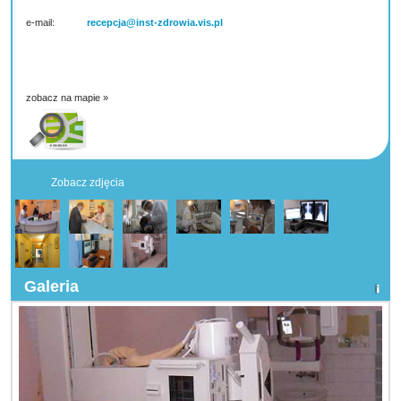
e-mail:
recepcja@inst-zdrowia.vis.pl
zobacz na mapie »
Zobacz zdjęcia
Galeria