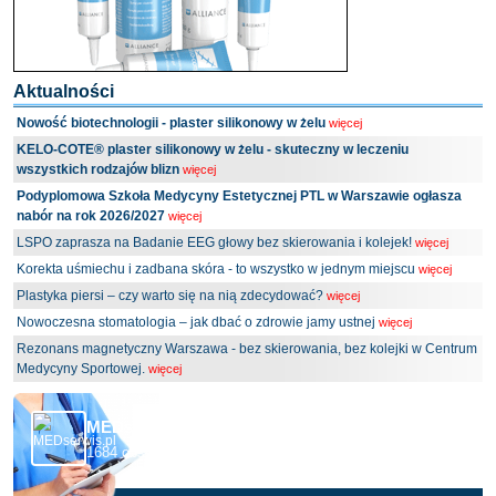
Aktualności
Nowość biotechnologii - plaster silikonowy w żelu
więcej
KELO-COTE® plaster silikonowy w żelu - skuteczny w leczeniu
wszystkich rodzajów blizn
więcej
Podyplomowa Szkoła Medycyny Estetycznej PTL w Warszawie ogłasza
nabór na rok 2026/2027
więcej
LSPO zaprasza na Badanie EEG głowy bez skierowania i kolejek!
więcej
Korekta uśmiechu i zadbana skóra - to wszystko w jednym miejscu
więcej
Plastyka piersi – czy warto się na nią zdecydować?
więcej
Nowoczesna stomatologia – jak dbać o zdrowie jamy ustnej
więcej
Rezonans magnetyczny Warszawa - bez skierowania, bez kolejki w Centrum
Medycyny Sportowej.
więcej
MEDserwis.pl - Ogólnopolski Portal Medyczny
1684 obserwujących