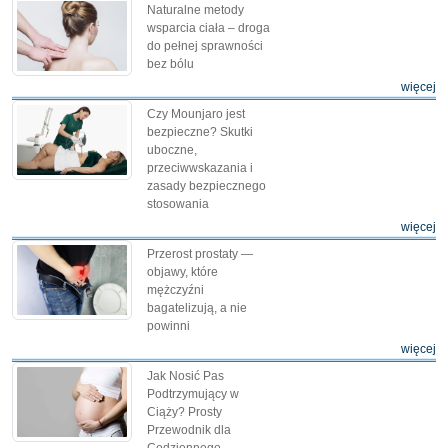
Naturalne metody
wsparcia ciała – droga
do pełnej sprawności
bez bólu
więcej
Czy Mounjaro jest
bezpieczne? Skutki
uboczne,
przeciwwskazania i
zasady bezpiecznego
stosowania
więcej
Przerost prostaty —
objawy, które
mężczyźni
bagatelizują, a nie
powinni
więcej
Jak Nosić Pas
Podtrzymujący w
Ciąży? Prosty
Przewodnik dla