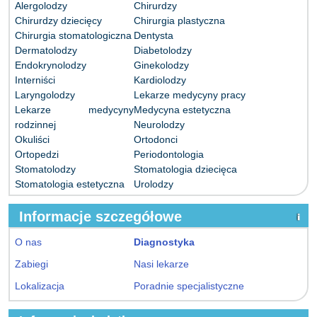
Alergolodzy
Chirurdzy
Chirurdzy dziecięcy
Chirurgia plastyczna
Chirurgia stomatologiczna
Dentysta
Dermatolodzy
Diabetolodzy
Endokrynolodzy
Ginekolodzy
Interniści
Kardiolodzy
Laryngolodzy
Lekarze medycyny pracy
Lekarze medycyny
Medycyna estetyczna
rodzinnej
Neurolodzy
Okuliści
Ortodonci
Ortopedzi
Periodontologia
Stomatolodzy
Stomatologia dziecięca
Stomatologia estetyczna
Urolodzy
Informacje szczegółowe
O nas
Diagnostyka
Zabiegi
Nasi lekarze
Lokalizacja
Poradnie specjalistyczne