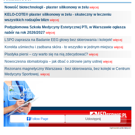
Nowość biotechnologii - plaster silikonowy w żelu
więcej
KELO-COTE® plaster silikonowy w żelu - skuteczny w leczeniu
wszystkich rodzajów blizn
więcej
Podyplomowa Szkoła Medycyny Estetycznej PTL w Warszawie ogłasza
nabór na rok 2026/2027
więcej
LSPO zaprasza na Badanie EEG głowy bez skierowania i kolejek!
więcej
Korekta uśmiechu i zadbana skóra - to wszystko w jednym miejscu
więcej
Plastyka piersi – czy warto się na nią zdecydować?
więcej
Nowoczesna stomatologia – jak dbać o zdrowie jamy ustnej
więcej
Rezonans magnetyczny Warszawa - bez skierowania, bez kolejki w Centrum
Medycyny Sportowej.
więcej
MEDserwis.pl - Ogólnopolski Portal Medyczny
1684 obserwujących
Follow Page
Udostępnij