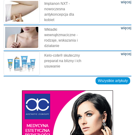
więcej
Implanon NXT -
nowoczesna
antykoncepcja dla
kobiet
więcej
Wkładki
wewnątrzmaciczne -
rodzaje, wskazania i
działanie
więcej
Kelo-cote® skuteczny
preparat na blizny i ich
usuwanie
Wszystkie artykuły