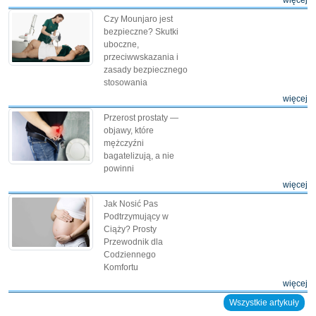
Czy Mounjaro jest
bezpieczne? Skutki
uboczne,
przeciwwskazania i
zasady bezpiecznego
stosowania
więcej
Przerost prostaty —
objawy, które
mężczyźni
bagatelizują, a nie
powinni
więcej
Jak Nosić Pas
Podtrzymujący w
Ciąży? Prosty
Przewodnik dla
Codziennego
Komfortu
więcej
Wszystkie artykuły