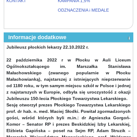
KONTAKT
KAMPANIA 1,5%
ODZNACZENIA i MEDALE
Informacje dodatkowe
Jubileusz płockich lekarzy 22.10.2022 r.
22 października 2022 r w Płocku w Auli Liceum
Ogólnokształcącego im. Marszałka Stanisława
Małachowskiego (zwanego popularnie w Płocku
Małachowianką), najstarszej z istniejących nieprzerwanie
od 1180 roku, w tym samym miejscu szkół w Polsce i jednej
z najstarszych w Europie, odbyła się uroczystość z okazji
Jubileuszu 150-lecia Płockiego Towarzystwa Lekarskiego.
Sesję otworzył prezes Płockiego Towarzystwa Lekarskiego
prof. dr hab. n. med. Maciej Słodki. Powitał zgormadzonych
gości, wśród których byli m.in.: dr Agnieszka Gorgoń-
Komor – Senator RP i prezes Beskidzkiej Izby Lekarskiej,
Elżbieta Gapińska – poseł na Sejm RP, Adam Struzik –