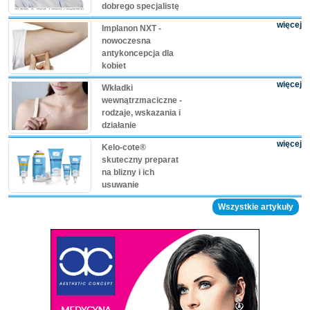
dobrego specjalistę
więcej
Implanon NXT -
nowoczesna
antykoncepcja dla
kobiet
więcej
Wkładki
wewnątrzmaciczne -
rodzaje, wskazania i
działanie
więcej
Kelo-cote®
skuteczny preparat
na blizny i ich
usuwanie
Wszystkie artykuły