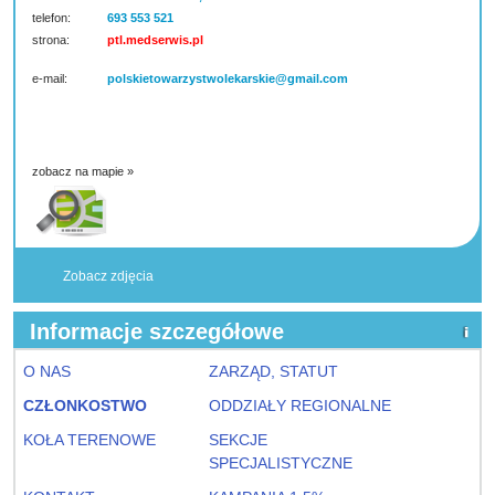
telefon:
693 553 521
strona:
ptl.medserwis.pl
e-mail:
polskietowarzystwolekarskie@gmail.com
zobacz na mapie »
Zobacz zdjęcia
Informacje szczegółowe
O NAS
ZARZĄD, STATUT
CZŁONKOSTWO
ODDZIAŁY REGIONALNE
KOŁA TERENOWE
SEKCJE
SPECJALISTYCZNE