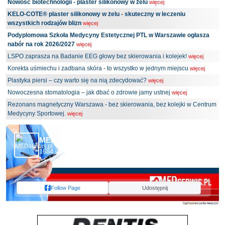
Nowość biotechnologii - plaster silikonowy w żelu
więcej
KELO-COTE® plaster silikonowy w żelu - skuteczny w leczeniu
wszystkich rodzajów blizn
więcej
Podyplomowa Szkoła Medycyny Estetycznej PTL w Warszawie ogłasza
nabór na rok 2026/2027
więcej
LSPO zaprasza na Badanie EEG głowy bez skierowania i kolejek!
więcej
Korekta uśmiechu i zadbana skóra - to wszystko w jednym miejscu
więcej
Plastyka piersi – czy warto się na nią zdecydować?
więcej
Nowoczesna stomatologia – jak dbać o zdrowie jamy ustnej
więcej
Rezonans magnetyczny Warszawa - bez skierowania, bez kolejki w Centrum
Medycyny Sportowej.
więcej
MEDserwis.pl - Ogólnopolski Portal Medyczny
1684 obserwujących
Follow Page
Udostępnij