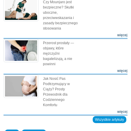
Czy Mounjaro jest
bezpieczne? Skutki
uboczne,
przeciwwskazania i
zasady bezpiecznego
stosowania
więcej
Przerost prostaty —
objawy, które
mężczyźni
bagatelizują, a nie
powinni
więcej
Jak Nosić Pas
Podtrzymujący w
Ciąży? Prosty
Przewodnik dla
Codziennego
Komfortu
więcej
Wszystkie artykuły