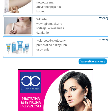
nowoczesna
antykoncepcja dla
kobiet
więcej
Wkładki
wewnątrzmaciczne -
rodzaje, wskazania i
działanie
więcej
Kelo-cote® skuteczny
preparat na blizny i ich
usuwanie
Wszystkie artykuły