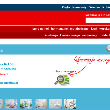
Ciąża
Niemowlę
Dziecko
Kobi
lokalizacja lub n
jamy ustnej
hormonalne i metaboliczne
krwi
wzroku
kostnego
krwionośnego
nerwowego
oddec
na
wa 10, Łódź
, 516-569-555
zobacz na mapie »
ica.pl
neodentica.pl