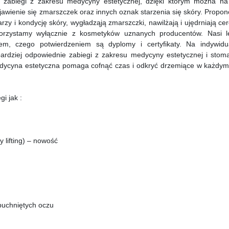
ż zabiegi z zakresu medycyny estetycznej, dzięki którym można na
jawienie się zmarszczek oraz innych oznak starzenia się skóry. Prop
rzy i kondycję skóry, wygładząją zmarszczki, nawilżają i ujędrniają ce
korzystamy wyłącznie z kosmetyków uznanych producentów. Nasi l
em, czego potwierdzeniem są dyplomy i certyfikaty. Na indywidu
rdziej odpowiednie zabiegi z zakresu medycyny estetycznej i stomat
 medycyna estetyczna pomaga cofnąć czas i odkryć drzemiące w każdym
gi jak :
lifting) – nowość
opuchniętych oczu