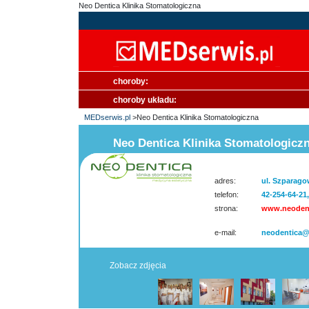
Neo Dentica Klinika Stomatologiczna
choroby:
choroby układu:
MEDserwis.pl
>Neo Dentica Klinika Stomatologiczna
Neo Dentica Klinika Stomatologicz
adres:
ul. Szparago
telefon:
42-254-64-21
strona:
www.neodent
e-mail:
neodentica@
Zobacz zdjęcia