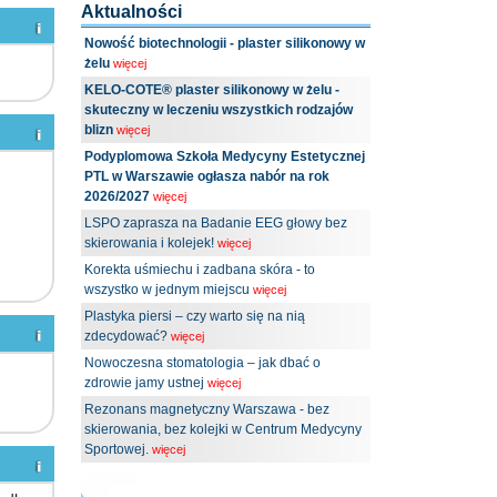
Aktualności
Nowość biotechnologii - plaster silikonowy w
żelu
więcej
KELO-COTE® plaster silikonowy w żelu -
skuteczny w leczeniu wszystkich rodzajów
blizn
więcej
Podyplomowa Szkoła Medycyny Estetycznej
PTL w Warszawie ogłasza nabór na rok
2026/2027
więcej
LSPO zaprasza na Badanie EEG głowy bez
skierowania i kolejek!
więcej
Korekta uśmiechu i zadbana skóra - to
wszystko w jednym miejscu
więcej
Plastyka piersi – czy warto się na nią
zdecydować?
więcej
Nowoczesna stomatologia – jak dbać o
zdrowie jamy ustnej
więcej
Rezonans magnetyczny Warszawa - bez
skierowania, bez kolejki w Centrum Medycyny
Sportowej.
więcej