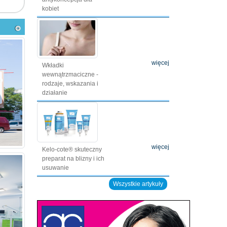
kobiet
więcej
Wkładki
wewnątrzmaciczne -
rodzaje, wskazania i
działanie
więcej
Kelo-cote® skuteczny
preparat na blizny i ich
usuwanie
Wszystkie artykuły