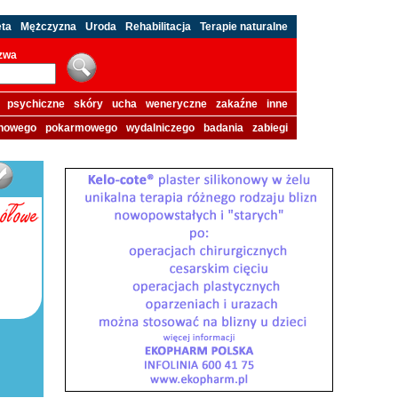
eta
Mężczyzna
Uroda
Rehabilitacja
Terapie naturalne
azwa
psychiczne
skóry
ucha
weneryczne
zakaźne
inne
howego
pokarmowego
wydalniczego
badania
zabiegi