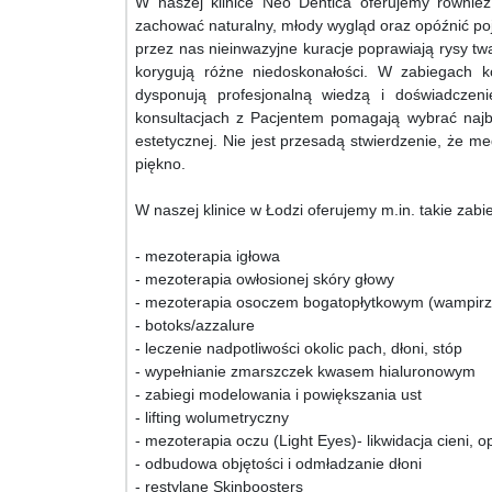
W naszej klinice Neo Dentica oferujemy równie
zachować naturalny, młody wygląd oraz opóźnić po
przez nas nieinwazyjne kuracje poprawiają rysy twa
korygują różne niedoskonałości. W zabiegach 
dysponują profesjonalną wiedzą i doświadczeni
konsultacjach z Pacjentem pomagają wybrać najba
estetycznej. Nie jest przesadą stwierdzenie, że
piękno.
W naszej klinice w Łodzi oferujemy m.in. takie zabie
- mezoterapia igłowa
- mezoterapia owłosionej skóry głowy
- mezoterapia osoczem bogatopłytkowym (wampirzy 
- botoks/azzalure
- leczenie nadpotliwości okolic pach, dłoni, stóp
- wypełnianie zmarszczek kwasem hialuronowym
- zabiegi modelowania i powiększania ust
- lifting wolumetryczny
- mezoterapia oczu (Light Eyes)- likwidacja cieni, 
- odbudowa objętości i odmładzanie dłoni
- restylane Skinboosters