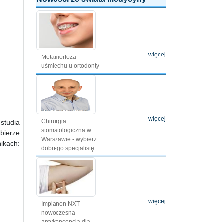
więcej
Metamorfoza
uśmiechu u ortodonty
więcej
Chirurgia
studia
stomatologiczna w
bierze
Warszawie - wybierz
ikach:
dobrego specjalistę
więcej
Implanon NXT -
nowoczesna
antykoncepcja dla