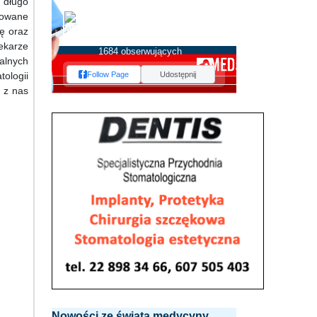
 długo
MEDserwis.pl -
onowane
Ogólnopolski Portal
rę oraz
Medyczny
ekarze
1684 obserwujących
alnych
ologii
Follow Page
Udostępnij
 z nas
Nowości ze świata medycyny