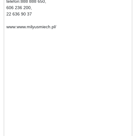
telefon:888 888 650,
606 236 200,
22 636 90 37
www:www.milyusmiech.pl/