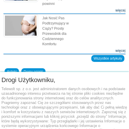
powinni
więcej
Jak Nosić Pas
Podtrzymujący w
Ciąży? Prosty
Przewodnik dla
Codziennego
Komfortu
więcej
Wszystkie artykuły
Apteki
Domy opieki
Drogi Użytkowniku,
Dodaj placówkę do bazy
Telewolt sp. z o.o. jest administratorem danych osobowych i na podstawie
uzasadnionego interesu przetwarza na tej stronie pliki cookies niezbędne
do funkcjonowania strony internetowej oraz do celów analitycznych.
Pragniemy zapoznać Cię ze szczegółami stosowanych przez nas
technologii oraz z obowiązującymi przepisami, tak aby dać Ci pełną wiedzę
i komfort w korzystaniu z naszych serwisów internetowych. Zapoznaj się z
poniższymi informacjami lub kliknij przycisk „przejdź do strony” Informacje,
które będą wykorzystywane: Typ przeglądarki i jej ustawienia Informacje o
systemie operacyjnym urządzenia końcowego Informacje o