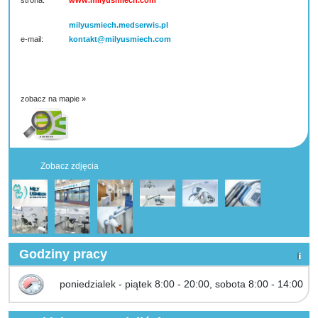
strona:
www.milyusmiech.com
milyusmiech.medserwis.pl
e-mail:
kontakt@milyusmiech.com
zobacz na mapie »
Zobacz zdjęcia
Godziny pracy
poniedzialek - piątek 8:00 - 20:00, sobota 8:00 - 14:00