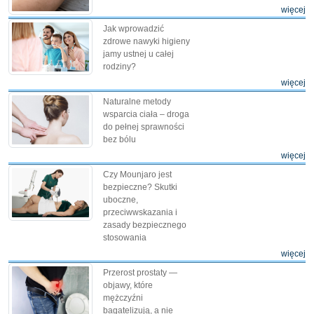
więcej
Jak wprowadzić
zdrowe nawyki higieny
jamy ustnej u całej
rodziny?
więcej
Naturalne metody
wsparcia ciała – droga
do pełnej sprawności
bez bólu
więcej
Czy Mounjaro jest
bezpieczne? Skutki
uboczne,
przeciwwskazania i
zasady bezpiecznego
stosowania
więcej
Przerost prostaty —
objawy, które
mężczyźni
bagatelizują, a nie