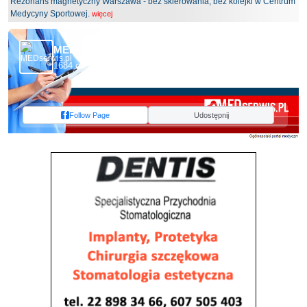
Rezonans magnetyczny Warszawa - bez skierowania, bez kolejki w Centrum
Medycyny Sportowej.
więcej
MEDserwis.pl - Ogólnopolski Portal Medyczny
1684 obserwujących
Follow Page
Udostępnij