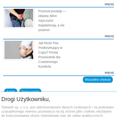
więcej
Przerost prostaty —
objawy, które
mężczyźni
bagatelizują, a nie
powinni
więcej
Jak Nosić Pas
Podtrzymujący w
Ciąży? Prosty
Przewodnik dla
Codziennego
Komfortu
więcej
Wszystkie artykuły
Apteki
Domy opieki
Drogi Użytkowniku,
Dodaj placówkę do bazy
Telewolt sp. z o.o. jest administratorem danych osobowych i na podstawie
uzasadnionego interesu przetwarza na tej stronie pliki cookies niezbędne
do funkcjonowania strony internetowej oraz do celów analitycznych.