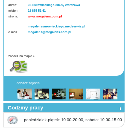
adres:
ul. Surowieckiego 8/809, Warszawa
telefon:
22 855 51 41
strona:
www.megalens.com.pl
megalenssurowieckiego.medserwis.pl
e-mail:
megalens@megalens.com.pl
zobacz na mapie »
Zobacz zdjęcia
Godziny pracy
poniedziałek-piątek: 10.00-20.00, sobota: 10.00-15.00