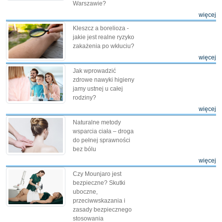
Warszawie?
więcej
Kleszcz a borelioza -
jakie jest realne ryzyko
zakażenia po wkłuciu?
więcej
Jak wprowadzić
zdrowe nawyki higieny
jamy ustnej u całej
rodziny?
więcej
Naturalne metody
wsparcia ciała – droga
do pełnej sprawności
bez bólu
więcej
Czy Mounjaro jest
bezpieczne? Skutki
uboczne,
przeciwwskazania i
zasady bezpiecznego
stosowania