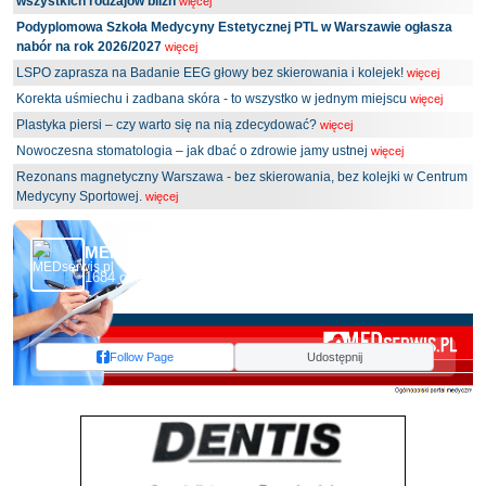
wszystkich rodzajów blizn
więcej
Podyplomowa Szkoła Medycyny Estetycznej PTL w Warszawie ogłasza
nabór na rok 2026/2027
więcej
LSPO zaprasza na Badanie EEG głowy bez skierowania i kolejek!
więcej
Korekta uśmiechu i zadbana skóra - to wszystko w jednym miejscu
więcej
Plastyka piersi – czy warto się na nią zdecydować?
więcej
Nowoczesna stomatologia – jak dbać o zdrowie jamy ustnej
więcej
Rezonans magnetyczny Warszawa - bez skierowania, bez kolejki w Centrum
Medycyny Sportowej.
więcej
MEDserwis.pl - Ogólnopolski Portal Medyczny
1684 obserwujących
Follow Page
Udostępnij