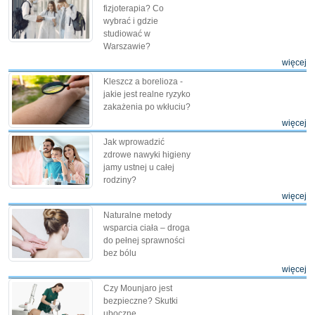
fizjoterapia? Co
wybrać i gdzie
studiować w
Warszawie?
więcej
Kleszcz a borelioza -
jakie jest realne ryzyko
zakażenia po wkłuciu?
więcej
Jak wprowadzić
zdrowe nawyki higieny
jamy ustnej u całej
rodziny?
więcej
Naturalne metody
wsparcia ciała – droga
do pełnej sprawności
bez bólu
więcej
Czy Mounjaro jest
bezpieczne? Skutki
uboczne,