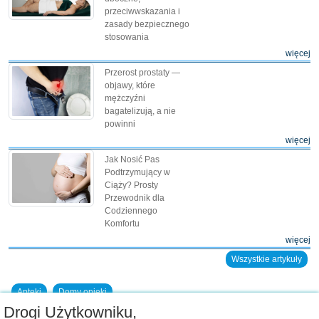
przeciwwskazania i
zasady bezpiecznego
stosowania
więcej
Przerost prostaty —
objawy, które
mężczyźni
bagatelizują, a nie
powinni
więcej
Jak Nosić Pas
Podtrzymujący w
Ciąży? Prosty
Przewodnik dla
Codziennego
Komfortu
więcej
Wszystkie artykuły
Apteki
Domy opieki
Drogi Użytkowniku,