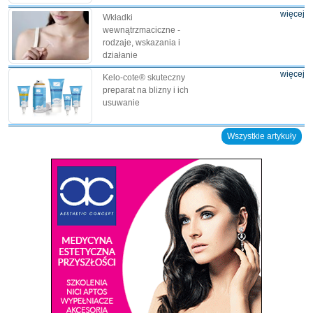
więcej
Wkładki
wewnątrzmaciczne -
rodzaje, wskazania i
działanie
więcej
Kelo-cote® skuteczny
preparat na blizny i ich
usuwanie
Wszystkie artykuły