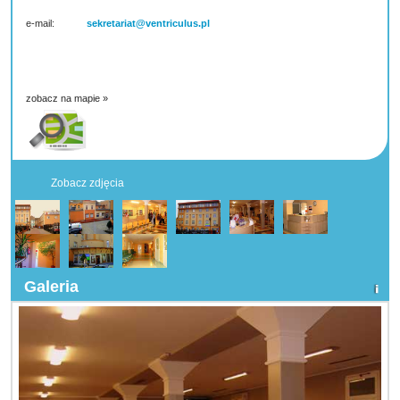
e-mail:
sekretariat@ventriculus.pl
zobacz na mapie »
Zobacz zdjęcia
Galeria