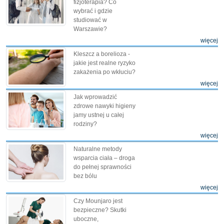
fizjoterapia? Co
wybrać i gdzie
studiować w
Warszawie?
więcej
Kleszcz a borelioza -
jakie jest realne ryzyko
zakażenia po wkłuciu?
więcej
Jak wprowadzić
zdrowe nawyki higieny
jamy ustnej u całej
rodziny?
więcej
Naturalne metody
wsparcia ciała – droga
do pełnej sprawności
bez bólu
więcej
Czy Mounjaro jest
bezpieczne? Skutki
uboczne,