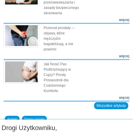
przeciwwskazania i
zasady bezpiecznego
stosowania
więcej
Przerost prostaty —
objawy, które
mężczyźni
bagatelizują, a nie
powinni
więcej
Jak Nosić Pas
Podtrzymujący w
Ciąży? Prosty
Przewodnik dla
Codziennego
Komfortu
więcej
Wszystkie artykuły
Apteki
Domy opieki
Drogi Użytkowniku,
Dodaj placówkę do bazy