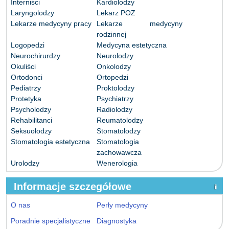
Interniści
Kardiolodzy
Laryngolodzy
Lekarz POZ
Lekarze medycyny pracy
Lekarze medycyny
rodzinnej
Logopedzi
Medycyna estetyczna
Neurochirurdzy
Neurolodzy
Okuliści
Onkolodzy
Ortodonci
Ortopedzi
Pediatrzy
Proktolodzy
Protetyka
Psychiatrzy
Psycholodzy
Radiolodzy
Rehabilitanci
Reumatolodzy
Seksuolodzy
Stomatolodzy
Stomatologia estetyczna
Stomatologia
zachowawcza
Urolodzy
Wenerologia
Informacje szczegółowe
O nas
Perły medycyny
Poradnie specjalistyczne
Diagnostyka