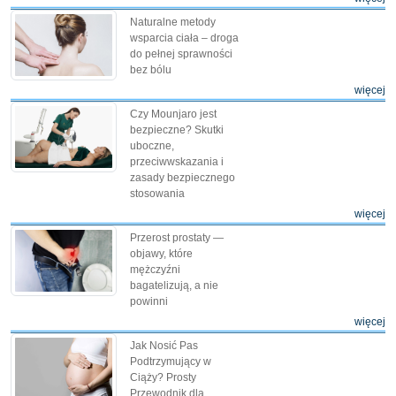
Naturalne metody
wsparcia ciała – droga
do pełnej sprawności
bez bólu
więcej
Czy Mounjaro jest
bezpieczne? Skutki
uboczne,
przeciwwskazania i
zasady bezpiecznego
stosowania
więcej
Przerost prostaty —
objawy, które
mężczyźni
bagatelizują, a nie
powinni
więcej
Jak Nosić Pas
Podtrzymujący w
Ciąży? Prosty
Przewodnik dla