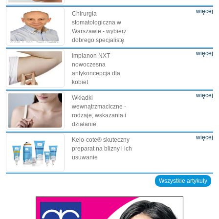
więcej
Chirurgia
stomatologiczna w
Warszawie - wybierz
dobrego specjalistę
więcej
Implanon NXT -
nowoczesna
antykoncepcja dla
kobiet
więcej
Wkładki
wewnątrzmaciczne -
rodzaje, wskazania i
działanie
więcej
Kelo-cote® skuteczny
preparat na blizny i ich
usuwanie
Wszystkie artykuły