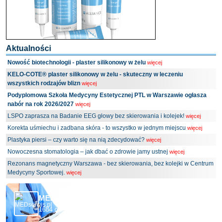
Aktualności
Nowość biotechnologii - plaster silikonowy w żelu
więcej
KELO-COTE® plaster silikonowy w żelu - skuteczny w leczeniu
wszystkich rodzajów blizn
więcej
Podyplomowa Szkoła Medycyny Estetycznej PTL w Warszawie ogłasza
nabór na rok 2026/2027
więcej
LSPO zaprasza na Badanie EEG głowy bez skierowania i kolejek!
więcej
Korekta uśmiechu i zadbana skóra - to wszystko w jednym miejscu
więcej
Plastyka piersi – czy warto się na nią zdecydować?
więcej
Nowoczesna stomatologia – jak dbać o zdrowie jamy ustnej
więcej
Rezonans magnetyczny Warszawa - bez skierowania, bez kolejki w Centrum
Medycyny Sportowej.
więcej
MEDserwis.pl - Ogólnopolski Portal Medyczny
1684 obserwujących