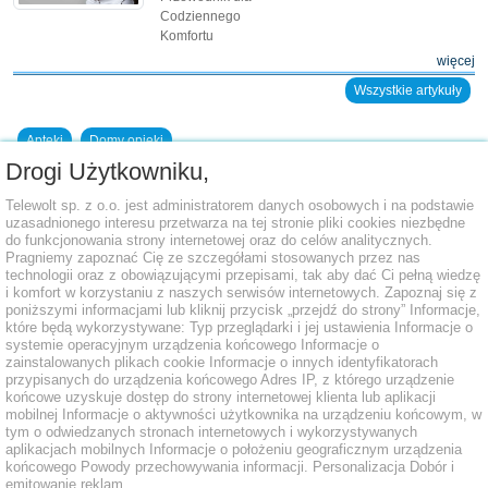
Codziennego
Komfortu
więcej
Wszystkie artykuły
Apteki
Domy opieki
Drogi Użytkowniku,
Dodaj placówkę do bazy
Telewolt sp. z o.o. jest administratorem danych osobowych i na podstawie
uzasadnionego interesu przetwarza na tej stronie pliki cookies niezbędne
do funkcjonowania strony internetowej oraz do celów analitycznych.
Pragniemy zapoznać Cię ze szczegółami stosowanych przez nas
technologii oraz z obowiązującymi przepisami, tak aby dać Ci pełną wiedzę
i komfort w korzystaniu z naszych serwisów internetowych. Zapoznaj się z
poniższymi informacjami lub kliknij przycisk „przejdź do strony” Informacje,
które będą wykorzystywane: Typ przeglądarki i jej ustawienia Informacje o
systemie operacyjnym urządzenia końcowego Informacje o
zainstalowanych plikach cookie Informacje o innych identyfikatorach
przypisanych do urządzenia końcowego Adres IP, z którego urządzenie
końcowe uzyskuje dostęp do strony internetowej klienta lub aplikacji
mobilnej Informacje o aktywności użytkownika na urządzeniu końcowym, w
tym o odwiedzanych stronach internetowych i wykorzystywanych
aplikacjach mobilnych Informacje o położeniu geograficznym urządzenia
końcowego Powody przechowywania informacji. Personalizacja Dobór i
emitowanie reklam