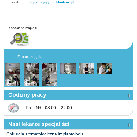
e-mail:
rejestracja@dent-krakow.pl
zobacz na mapie »
Zobacz zdjęcia
Godziny pracy
Pn – Nd : 08:00 – 22:00
Nasi lekarze specjaliści
Chirurgia stomatologiczna
Implantologia