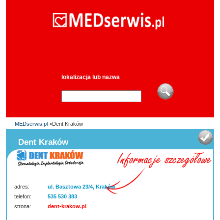
lokalizacja lub nazwa
MEDserwis.pl
>Dent Kraków
Dent Kraków
adres:
ul. Basztowa 23/4, Kraków
telefon:
535 530 383
strona:
dent-krakow.pl