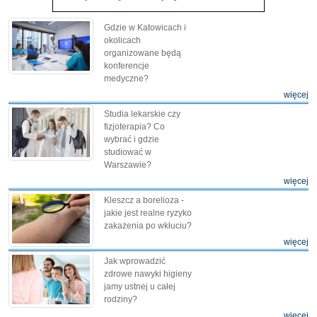
Gdzie w Katowicach i
okolicach
organizowane będą
konferencje
medyczne?
więcej
Studia lekarskie czy
fizjoterapia? Co
wybrać i gdzie
studiować w
Warszawie?
więcej
Kleszcz a borelioza -
jakie jest realne ryzyko
zakażenia po wkłuciu?
więcej
Jak wprowadzić
zdrowe nawyki higieny
jamy ustnej u całej
rodziny?
więcej