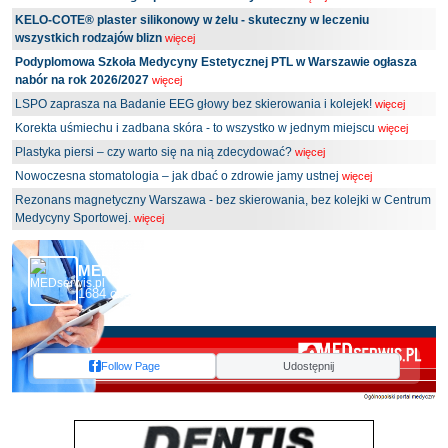
KELO-COTE® plaster silikonowy w żelu - skuteczny w leczeniu
wszystkich rodzajów blizn
więcej
Podyplomowa Szkoła Medycyny Estetycznej PTL w Warszawie ogłasza
nabór na rok 2026/2027
więcej
LSPO zaprasza na Badanie EEG głowy bez skierowania i kolejek!
więcej
Korekta uśmiechu i zadbana skóra - to wszystko w jednym miejscu
więcej
Plastyka piersi – czy warto się na nią zdecydować?
więcej
Nowoczesna stomatologia – jak dbać o zdrowie jamy ustnej
więcej
Rezonans magnetyczny Warszawa - bez skierowania, bez kolejki w Centrum
Medycyny Sportowej.
więcej
MEDserwis.pl - Ogólnopolski Portal Medyczny
1684 obserwujących
Follow Page
Udostępnij