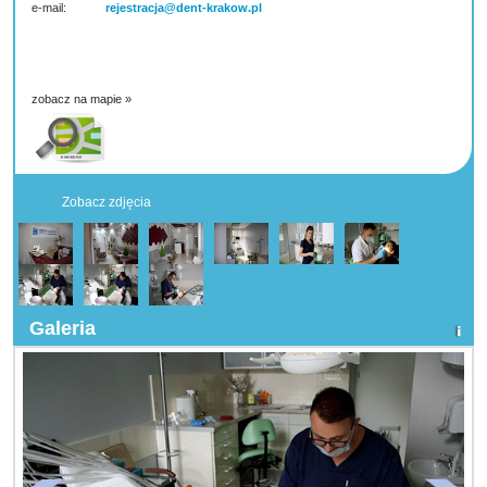
e-mail:
rejestracja@dent-krakow.pl
zobacz na mapie »
Zobacz zdjęcia
Galeria