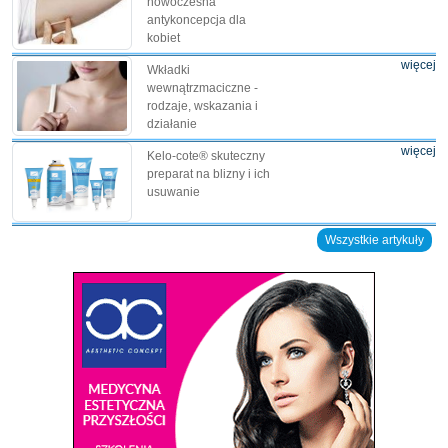
nowoczesna
antykoncepcja dla
kobiet
więcej
Wkładki
wewnątrzmaciczne -
rodzaje, wskazania i
działanie
więcej
Kelo-cote® skuteczny
preparat na blizny i ich
usuwanie
Wszystkie artykuły