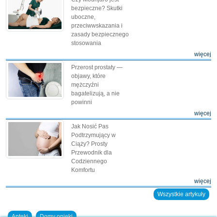
bezpieczne? Skutki
uboczne,
przeciwwskazania i
zasady bezpiecznego
stosowania
więcej
Przerost prostaty —
objawy, które
mężczyźni
bagatelizują, a nie
powinni
więcej
Jak Nosić Pas
Podtrzymujący w
Ciąży? Prosty
Przewodnik dla
Codziennego
Komfortu
więcej
Wszystkie artykuły
Apteki
Domy opieki