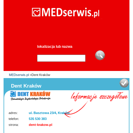
lokalizacja lub nazwa
MEDserwis.pl
>Dent Kraków
Dent Kraków
adres:
ul. Basztowa 23/4, Kraków
telefon:
535 530 383
strona:
dent-krakow.pl