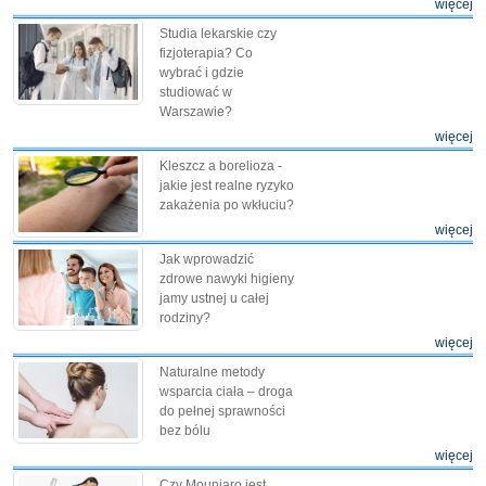
więcej
Studia lekarskie czy
fizjoterapia? Co
wybrać i gdzie
studiować w
Warszawie?
więcej
Kleszcz a borelioza -
jakie jest realne ryzyko
zakażenia po wkłuciu?
więcej
Jak wprowadzić
zdrowe nawyki higieny
jamy ustnej u całej
rodziny?
więcej
Naturalne metody
wsparcia ciała – droga
do pełnej sprawności
bez bólu
więcej
Czy Mounjaro jest