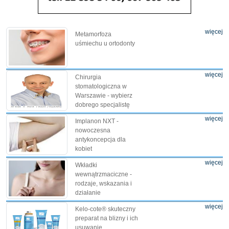
więcej
Metamorfoza
uśmiechu u ortodonty
więcej
Chirurgia
stomatologiczna w
Warszawie - wybierz
dobrego specjalistę
więcej
Implanon NXT -
nowoczesna
antykoncepcja dla
kobiet
więcej
Wkładki
wewnątrzmaciczne -
rodzaje, wskazania i
działanie
więcej
Kelo-cote® skuteczny
preparat na blizny i ich
usuwanie