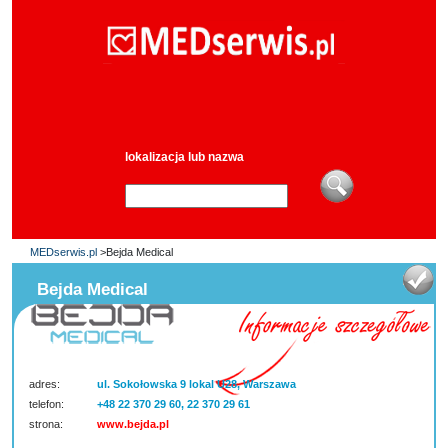
lokalizacja lub nazwa
MEDserwis.pl
>Bejda Medical
Bejda Medical
adres:
ul. Sokołowska 9 lokal U28, Warszawa
telefon:
+48 22 370 29 60, 22 370 29 61
strona:
www.bejda.pl