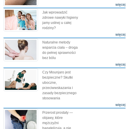
więcej
Jak wprowadzić
zdrowe nawyki higieny
jamy ustnej u całej
rodziny?
więcej
Naturalne metody
wsparcia ciała – droga
do pełnej sprawności
bez bólu
więcej
Czy Mounjaro jest
bezpieczne? Skutki
uboczne,
przeciwwskazania i
zasady bezpiecznego
stosowania
więcej
Przerost prostaty —
objawy, które
mężczyźni
bagatelizują, a nie