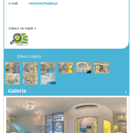
e-mail:
centrum@bejda.pl
zobacz na mapie »
Zobacz zdjęcia
Galeria