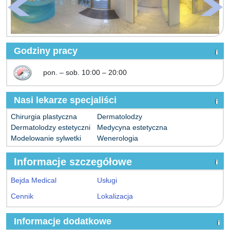
Godziny pracy
pon. – sob. 10:00 – 20:00
Nasi lekarze specjaliści
Chirurgia plastyczna
Dermatolodzy
Dermatolodzy estetyczni
Medycyna estetyczna
Modelowanie sylwetki
Wenerologia
Informacje szczegółowe
Bejda Medical
Usługi
Cennik
Lokalizacja
Informacje dodatkowe