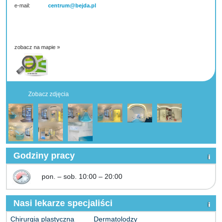
e-mail:
centrum@bejda.pl
zobacz na mapie »
Zobacz zdjęcia
Godziny pracy
pon. – sob. 10:00 – 20:00
Nasi lekarze specjaliści
Chirurgia plastyczna
Dermatolodzy