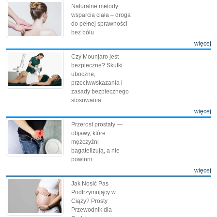
Naturalne metody
wsparcia ciała – droga
do pełnej sprawności
bez bólu
więcej
Czy Mounjaro jest
bezpieczne? Skutki
uboczne,
przeciwwskazania i
zasady bezpiecznego
stosowania
więcej
Przerost prostaty —
objawy, które
mężczyźni
bagatelizują, a nie
powinni
więcej
Jak Nosić Pas
Podtrzymujący w
Ciąży? Prosty
Przewodnik dla