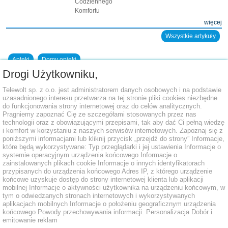
Codziennego
Komfortu
więcej
Wszystkie artykuły
Apteki
Domy opieki
Drogi Użytkowniku,
Dodaj placówkę do bazy
Telewolt sp. z o.o. jest administratorem danych osobowych i na podstawie
uzasadnionego interesu przetwarza na tej stronie pliki cookies niezbędne
do funkcjonowania strony internetowej oraz do celów analitycznych.
Pragniemy zapoznać Cię ze szczegółami stosowanych przez nas
technologii oraz z obowiązującymi przepisami, tak aby dać Ci pełną wiedzę
i komfort w korzystaniu z naszych serwisów internetowych. Zapoznaj się z
poniższymi informacjami lub kliknij przycisk „przejdź do strony” Informacje,
które będą wykorzystywane: Typ przeglądarki i jej ustawienia Informacje o
systemie operacyjnym urządzenia końcowego Informacje o
zainstalowanych plikach cookie Informacje o innych identyfikatorach
przypisanych do urządzenia końcowego Adres IP, z którego urządzenie
końcowe uzyskuje dostęp do strony internetowej klienta lub aplikacji
mobilnej Informacje o aktywności użytkownika na urządzeniu końcowym, w
tym o odwiedzanych stronach internetowych i wykorzystywanych
aplikacjach mobilnych Informacje o położeniu geograficznym urządzenia
końcowego Powody przechowywania informacji. Personalizacja Dobór i
emitowanie reklam