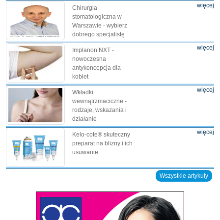
więcej
Chirurgia
stomatologiczna w
Warszawie - wybierz
dobrego specjalistę
więcej
Implanon NXT -
nowoczesna
antykoncepcja dla
kobiet
więcej
Wkładki
wewnątrzmaciczne -
rodzaje, wskazania i
działanie
więcej
Kelo-cote® skuteczny
preparat na blizny i ich
usuwanie
Wszystkie artykuły