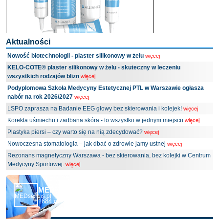
Aktualności
Nowość biotechnologii - plaster silikonowy w żelu
więcej
KELO-COTE® plaster silikonowy w żelu - skuteczny w leczeniu
wszystkich rodzajów blizn
więcej
Podyplomowa Szkoła Medycyny Estetycznej PTL w Warszawie ogłasza
nabór na rok 2026/2027
więcej
LSPO zaprasza na Badanie EEG głowy bez skierowania i kolejek!
więcej
Korekta uśmiechu i zadbana skóra - to wszystko w jednym miejscu
więcej
Plastyka piersi – czy warto się na nią zdecydować?
więcej
Nowoczesna stomatologia – jak dbać o zdrowie jamy ustnej
więcej
Rezonans magnetyczny Warszawa - bez skierowania, bez kolejki w Centrum
Medycyny Sportowej.
więcej
MEDserwis.pl - Ogólnopolski Portal Medyczny
1684 obserwujących