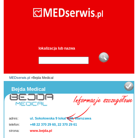
lokalizacja lub nazwa
MEDserwis.pl
>Bejda Medical
Bejda Medical
adres:
ul. Sokołowska 9 lokal U28, Warszawa
telefon:
+48 22 370 29 60, 22 370 29 61
strona:
www.bejda.pl