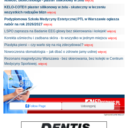
Nowość biotechnologii - plaster silikonowy w żelu
więcej
KELO-COTE® plaster silikonowy w żelu - skuteczny w leczeniu
wszystkich rodzajów blizn
więcej
Podyplomowa Szkoła Medycyny Estetycznej PTL w Warszawie ogłasza
nabór na rok 2026/2027
więcej
LSPO zaprasza na Badanie EEG głowy bez skierowania i kolejek!
więcej
Korekta uśmiechu i zadbana skóra - to wszystko w jednym miejscu
więcej
Plastyka piersi – czy warto się na nią zdecydować?
więcej
Nowoczesna stomatologia – jak dbać o zdrowie jamy ustnej
więcej
Rezonans magnetyczny Warszawa - bez skierowania, bez kolejki w Centrum
Medycyny Sportowej.
więcej
MEDserwis.pl - Ogólnopolski Portal Medyczny
1684 obserwujących
Follow Page
Udostępnij