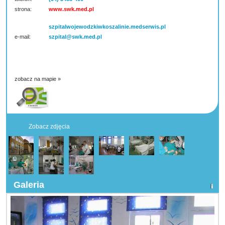
strona:
www.swk.med.pl
szpitalwojewodzkiwkoszalinie.medserwis.pl
e-mail:
szpital@swk.med.pl
zobacz na mapie »
Zobacz zdjęcia
Galeria