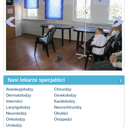
Nasi lekarze specjaliści
Anestezjolodzy
Chirurdzy
Dermatolodzy
Ginekolodzy
Interniści
Kardiolodzy
Laryngolodzy
Neurochirurdzy
Neurolodzy
Okuliści
Onkolodzy
Ortopedzi
Urolodzy