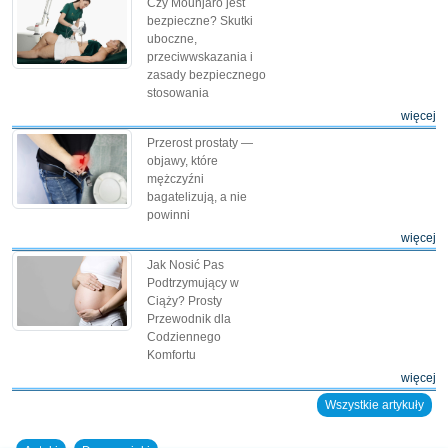
Czy Mounjaro jest
bezpieczne? Skutki
uboczne,
przeciwwskazania i
zasady bezpiecznego
stosowania
więcej
Przerost prostaty —
objawy, które
mężczyźni
bagatelizują, a nie
powinni
więcej
Jak Nosić Pas
Podtrzymujący w
Ciąży? Prosty
Przewodnik dla
Codziennego
Komfortu
więcej
Wszystkie artykuły