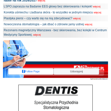
nabór na rok 2026/2027
więcej
LSPO zaprasza na Badanie EEG głowy bez skierowania i kolejek!
więcej
Korekta uśmiechu i zadbana skóra - to wszystko w jednym miejscu
więcej
Plastyka piersi – czy warto się na nią zdecydować?
więcej
Nowoczesna stomatologia – jak dbać o zdrowie jamy ustnej
więcej
Rezonans magnetyczny Warszawa - bez skierowania, bez kolejki w Centrum
Medycyny Sportowej.
więcej
MEDserwis.pl - Ogólnopolski Portal Medyczny
1684 obserwujących
Follow Page
Udostępnij