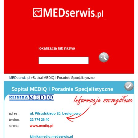
lokalizacja lub nazwa
MEDserwis.pl
>Szpital MEDIQ i Poradnie Specjalistyczne
Szpital MEDIQ i Poradnie Specjalistyczne
adres:
ul. Piłsudskiego 20, Legionowo
telefon:
22 774 26 40
strona:
www.mediq.pl
klinikamediq.medserwis.pl