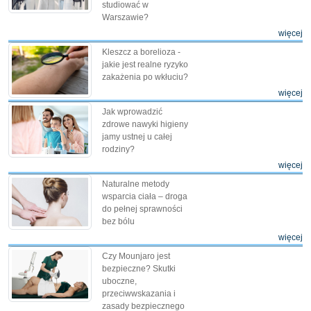
studiować w
Warszawie?
więcej
Kleszcz a borelioza -
jakie jest realne ryzyko
zakażenia po wkłuciu?
więcej
Jak wprowadzić
zdrowe nawyki higieny
jamy ustnej u całej
rodziny?
więcej
Naturalne metody
wsparcia ciała – droga
do pełnej sprawności
bez bólu
więcej
Czy Mounjaro jest
bezpieczne? Skutki
uboczne,
przeciwwskazania i
zasady bezpiecznego