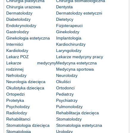
Chirurgia plastyczna
Chirurgia stomatologiczna
Chirurgia urazowa
Dentysta
Dermatolodzy
Dermatolodzy estetyczni
Diabetolodzy
Dietetycy
Endokrynolodzy
Fizjoterapeuci
Gastrolodzy
Ginekolodzy
Ginekologia estetyczna
Implantologia
Interniści
Kardiochirurdzy
Kardiolodzy
Laryngolodzy
Lekarz POZ
Lekarze medycyny pracy
Lekarze medycyny
Medycyna estetyczna
rodzinnej
Medycyna sportowa
Nefrolodzy
Neurolodzy
Neurologia dziecięca
Okuliści
Okulistyka dziecięca
Ortodonci
Ortopedzi
Pediatrzy
Protetyka
Psychiatrzy
Psycholodzy
Pulmonolodzy
Radiolodzy
Rehabilitacja dziecięca
Rehabilitanci
Stomatolodzy
Stomatologia dziecięca
Stomatologia estetyczna
Stomatologia
Urolodzy