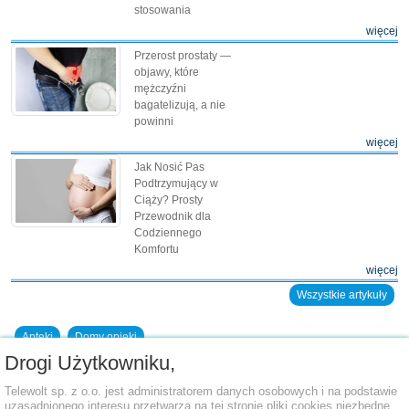
stosowania
więcej
Przerost prostaty —
objawy, które
mężczyźni
bagatelizują, a nie
powinni
więcej
Jak Nosić Pas
Podtrzymujący w
Ciąży? Prosty
Przewodnik dla
Codziennego
Komfortu
więcej
Wszystkie artykuły
Apteki
Domy opieki
Drogi Użytkowniku,
Dodaj placówkę do bazy
Telewolt sp. z o.o. jest administratorem danych osobowych i na podstawie
uzasadnionego interesu przetwarza na tej stronie pliki cookies niezbędne