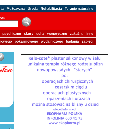
eta
Mężczyzna
Uroda
Rehabilitacja
Terapie naturalne
azwa
psychiczne
skóry
ucha
weneryczne
zakaźne
inne
howego
pokarmowego
wydalniczego
badania
zabiegi