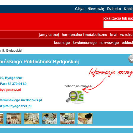
Ciąża
Niemowlę
Dziecko
Kobi
lokalizacja lub n
jamy ustnej
hormonalne i metaboliczne
krwi
wzroku
kostnego
krwionośnego
nerwowego
oddec
hniki Bydgoskiej
mińskiego Politechniki Bydgoskiej
a 19, Bydgoszcz
 Fax: 52 370 94 60
zobacz na mapie »
.bydgoszcz.pl
warminskiego.medserwis.pl
szpital.bydgoszcz.pl