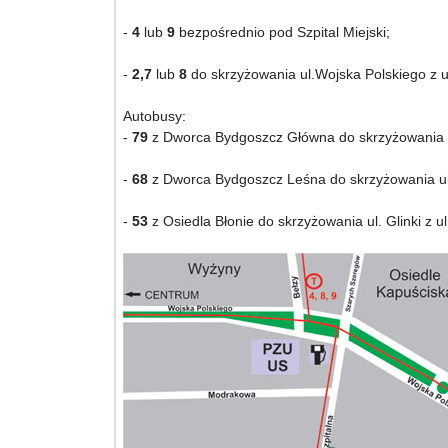
-
4
lub
9
bezpośrednio pod Szpital Miejski;
-
2,7
lub
8
do skrzyżowania ul.Wojska Polskiego z u
Autobusy:
-
79
z Dworca Bydgoszcz Główna do skrzyżowania ul
-
68
z Dworca Bydgoszcz Leśna do skrzyżowania ul.G
-
53
z Osiedla Błonie do skrzyżowania ul. Glinki z 