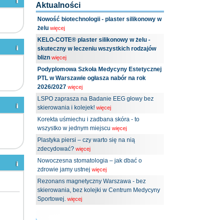
Aktualności
Nowość biotechnologii - plaster silikonowy w
żelu
więcej
KELO-COTE® plaster silikonowy w żelu -
skuteczny w leczeniu wszystkich rodzajów
blizn
więcej
Podyplomowa Szkoła Medycyny Estetycznej
PTL w Warszawie ogłasza nabór na rok
2026/2027
więcej
LSPO zaprasza na Badanie EEG głowy bez
skierowania i kolejek!
więcej
Korekta uśmiechu i zadbana skóra - to
wszystko w jednym miejscu
więcej
Plastyka piersi – czy warto się na nią
zdecydować?
więcej
Nowoczesna stomatologia – jak dbać o
zdrowie jamy ustnej
więcej
Rezonans magnetyczny Warszawa - bez
skierowania, bez kolejki w Centrum Medycyny
Sportowej.
więcej