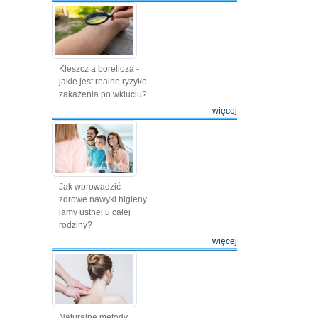
Kleszcz a borelioza -
jakie jest realne ryzyko
zakażenia po wkłuciu?
więcej
Jak wprowadzić
zdrowe nawyki higieny
jamy ustnej u całej
rodziny?
więcej
Naturalne metody