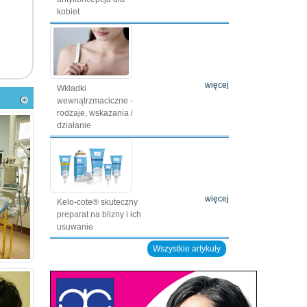
kobiet
więcej
Wkładki
wewnątrzmaciczne -
rodzaje, wskazania i
działanie
więcej
Kelo-cote® skuteczny
preparat na blizny i ich
usuwanie
Wszystkie artykuły