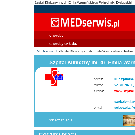
Szpital Kliniczny im. dr. Emila Warmińskiego Politechniki Bydgoskiej
choroby:
choroby układu:
MEDserwis.pl
>Szpital Kliniczny im. dr. Emila Warmińskiego Politec
Szpital Kliniczny im. dr. Emila War
adres:
ul. Szpitaln
telefon:
52 370 94 00,
strona:
www.szpital
szpitalemila
e-mail:
sekretariat@
Zobacz zdjęcia
Godziny pracy