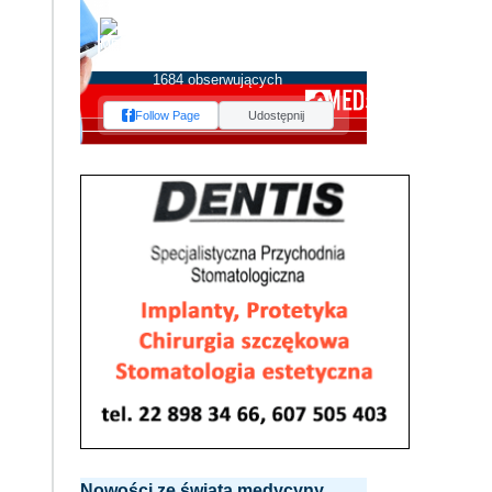
MEDserwis.pl -
Ogólnopolski Portal
Medyczny
1684 obserwujących
Follow Page
Udostępnij
Nowości ze świata medycyny