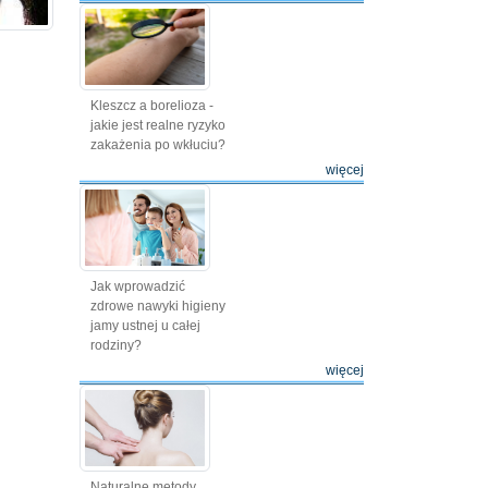
Kleszcz a borelioza -
jakie jest realne ryzyko
zakażenia po wkłuciu?
więcej
Jak wprowadzić
zdrowe nawyki higieny
jamy ustnej u całej
rodziny?
więcej
Naturalne metody