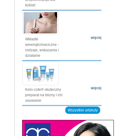
kobiet
więcej
Wkładki
wewnątrzmaciczne -
rodzaje, wskazania i
działanie
więcej
Kelo-cote® skuteczny
preparat na blizny i ich
usuwanie
Wszystkie artykuły