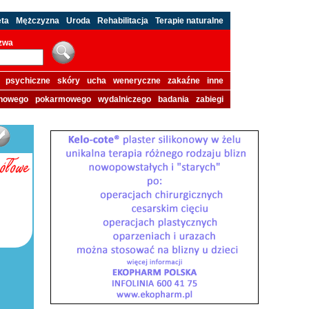
eta
Mężczyzna
Uroda
Rehabilitacja
Terapie naturalne
azwa
psychiczne
skóry
ucha
weneryczne
zakaźne
inne
howego
pokarmowego
wydalniczego
badania
zabiegi