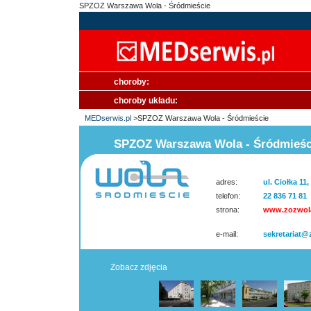
SPZOZ Warszawa Wola - Śródmieście
choroby:
choroby układu:
MEDserwis.pl
>SPZOZ Warszawa Wola - Śródmieście
SPZOZ Warszawa Wola - Śródmieśc
adres:
ul. Ciołka 11
telefon:
22 836 71 81
strona:
www.zozwola
e-mail:
sekretariat@
Zobacz zdjęcia