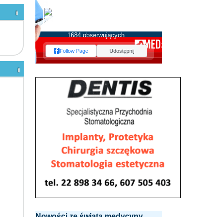
MEDserwis.pl -
Ogólnopolski Portal
Medyczny
1684 obserwujących
Follow Page
Udostępnij
Nowości ze świata medycyny