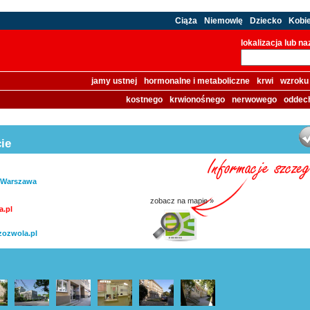
Ciąża
Niemowlę
Dziecko
Kobi
lokalizacja lub n
jamy ustnej
hormonalne i metaboliczne
krwi
wzroku
kostnego
krwionośnego
nerwowego
oddec
ie
, Warszawa
zobacz na mapie »
.pl
zozwola.pl