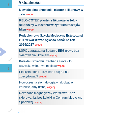
Aktualności
Nowość biotechnologii - plaster silikonowy w
żelu
więcej
KELO-COTE® plaster silikonowy w żelu -
skuteczny w leczeniu wszystkich rodzajów
blizn
więcej
Podyplomowa Szkoła Medycyny Estetycznej
PTL w Warszawie ogłasza nabór na rok
2026/2027
więcej
LSPO zaprasza na Badanie EEG głowy bez
skierowania i kolejek!
więcej
Korekta uśmiechu i zadbana skóra - to
wszystko w jednym miejscu
więcej
Plastyka piersi – czy warto się na nią
zdecydować?
więcej
Nowoczesna stomatologia – jak dbać o
zdrowie jamy ustnej
więcej
Rezonans magnetyczny Warszawa - bez
skierowania, bez kolejki w Centrum Medycyny
Sportowej.
więcej