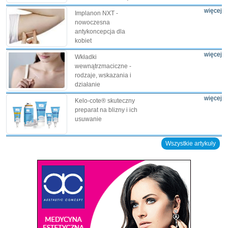
więcej
Implanon NXT -
nowoczesna
antykoncepcja dla
kobiet
więcej
Wkładki
wewnątrzmaciczne -
rodzaje, wskazania i
działanie
więcej
Kelo-cote® skuteczny
preparat na blizny i ich
usuwanie
Wszystkie artykuły