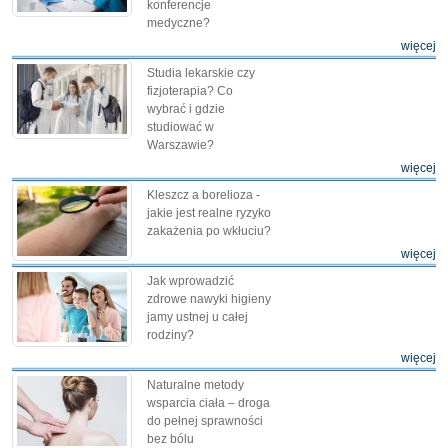
konferencje
medyczne?
więcej
Studia lekarskie czy
fizjoterapia? Co
wybrać i gdzie
studiować w
Warszawie?
więcej
Kleszcz a borelioza -
jakie jest realne ryzyko
zakażenia po wkłuciu?
więcej
Jak wprowadzić
zdrowe nawyki higieny
jamy ustnej u całej
rodziny?
więcej
Naturalne metody
wsparcia ciała – droga
do pełnej sprawności
bez bólu