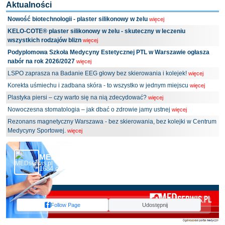
Aktualności
Nowość biotechnologii - plaster silikonowy w żelu
więcej
KELO-COTE® plaster silikonowy w żelu - skuteczny w leczeniu
wszystkich rodzajów blizn
więcej
Podyplomowa Szkoła Medycyny Estetycznej PTL w Warszawie ogłasza
nabór na rok 2026/2027
więcej
LSPO zaprasza na Badanie EEG głowy bez skierowania i kolejek!
więcej
Korekta uśmiechu i zadbana skóra - to wszystko w jednym miejscu
więcej
Plastyka piersi – czy warto się na nią zdecydować?
więcej
Nowoczesna stomatologia – jak dbać o zdrowie jamy ustnej
więcej
Rezonans magnetyczny Warszawa - bez skierowania, bez kolejki w Centrum
Medycyny Sportowej.
więcej
MEDserwis.pl - Ogólnopolski Portal Medyczny
1684 obserwujących
Follow Page
Udostępnij