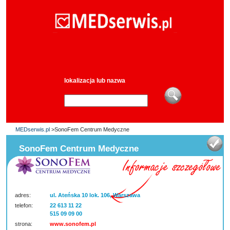
lokalizacja lub nazwa
MEDserwis.pl
>SonoFem Centrum Medyczne
SonoFem Centrum Medyczne
adres:
ul. Ateńska 10 lok. 106, Warszawa
telefon:
22 613 11 22
515 09 09 00
strona:
www.sonofem.pl