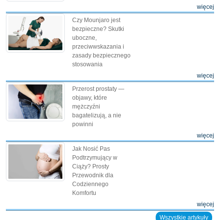
więcej
Czy Mounjaro jest
bezpieczne? Skutki
uboczne,
przeciwwskazania i
zasady bezpiecznego
stosowania
więcej
Przerost prostaty —
objawy, które
mężczyźni
bagatelizują, a nie
powinni
więcej
Jak Nosić Pas
Podtrzymujący w
Ciąży? Prosty
Przewodnik dla
Codziennego
Komfortu
więcej
Wszystkie artykuły