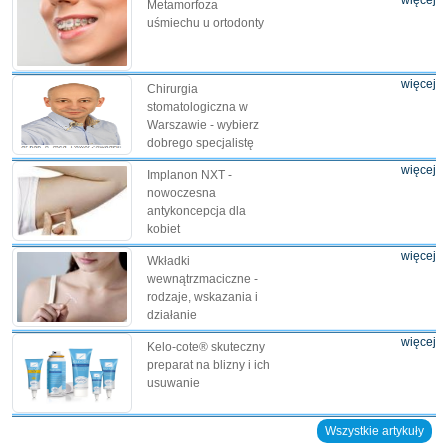
więcej
Metamorfoza
uśmiechu u ortodonty
więcej
Chirurgia
stomatologiczna w
Warszawie - wybierz
dobrego specjalistę
więcej
Implanon NXT -
nowoczesna
antykoncepcja dla
kobiet
więcej
Wkładki
wewnątrzmaciczne -
rodzaje, wskazania i
działanie
więcej
Kelo-cote® skuteczny
preparat na blizny i ich
usuwanie
Wszystkie artykuły