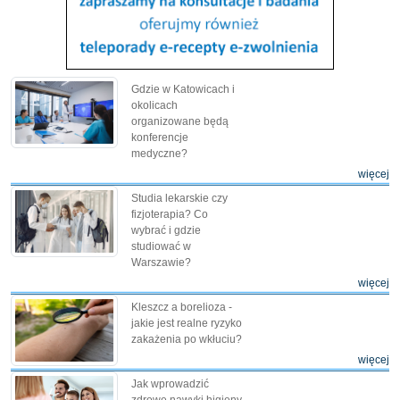
Gdzie w Katowicach i
okolicach
organizowane będą
konferencje
medyczne?
więcej
Studia lekarskie czy
fizjoterapia? Co
wybrać i gdzie
studiować w
Warszawie?
więcej
Kleszcz a borelioza -
jakie jest realne ryzyko
zakażenia po wkłuciu?
więcej
Jak wprowadzić
zdrowe nawyki higieny