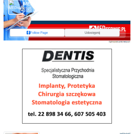
MEDserwis.pl - Ogólnopolski Portal Medyczny
1684 obserwujących
Follow Page
Udostępnij