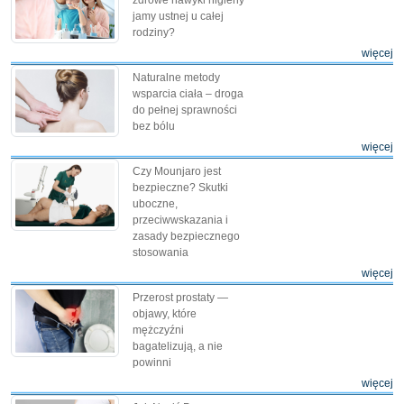
jamy ustnej u całej
rodziny?
więcej
Naturalne metody
wsparcia ciała – droga
do pełnej sprawności
bez bólu
więcej
Czy Mounjaro jest
bezpieczne? Skutki
uboczne,
przeciwwskazania i
zasady bezpiecznego
stosowania
więcej
Przerost prostaty —
objawy, które
mężczyźni
bagatelizują, a nie
powinni
więcej