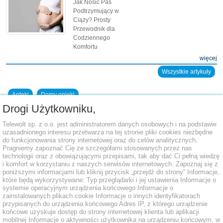
Jak Nosić Pas
Podtrzymujący w
Ciąży? Prosty
Przewodnik dla
Codziennego
Komfortu
więcej
Wszystkie artykuły
Apteki
Domy opieki
Drogi Użytkowniku,
Dodaj placówkę do bazy
Telewolt sp. z o.o. jest administratorem danych osobowych i na podstawie
uzasadnionego interesu przetwarza na tej stronie pliki cookies niezbędne
do funkcjonowania strony internetowej oraz do celów analitycznych.
Pragniemy zapoznać Cię ze szczegółami stosowanych przez nas
technologii oraz z obowiązującymi przepisami, tak aby dać Ci pełną wiedzę
i komfort w korzystaniu z naszych serwisów internetowych. Zapoznaj się z
poniższymi informacjami lub kliknij przycisk „przejdź do strony” Informacje,
które będą wykorzystywane: Typ przeglądarki i jej ustawienia Informacje o
systemie operacyjnym urządzenia końcowego Informacje o
zainstalowanych plikach cookie Informacje o innych identyfikatorach
przypisanych do urządzenia końcowego Adres IP, z którego urządzenie
końcowe uzyskuje dostęp do strony internetowej klienta lub aplikacji
mobilnej Informacje o aktywności użytkownika na urządzeniu końcowym, w