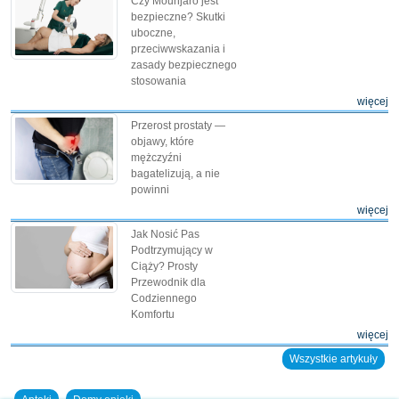
Czy Mounjaro jest
bezpieczne? Skutki
uboczne,
przeciwwskazania i
zasady bezpiecznego
stosowania
więcej
Przerost prostaty —
objawy, które
mężczyźni
bagatelizują, a nie
powinni
więcej
Jak Nosić Pas
Podtrzymujący w
Ciąży? Prosty
Przewodnik dla
Codziennego
Komfortu
więcej
Wszystkie artykuły