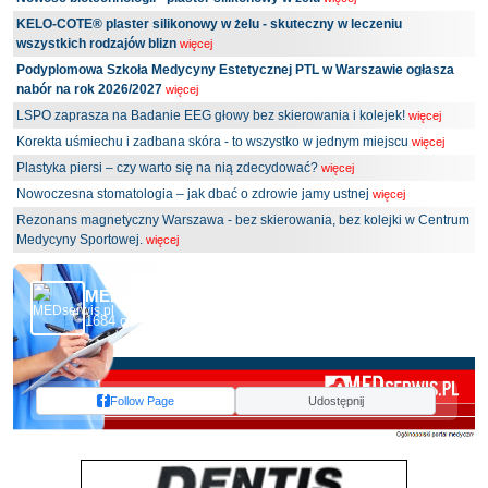
KELO-COTE® plaster silikonowy w żelu - skuteczny w leczeniu
wszystkich rodzajów blizn
więcej
Podyplomowa Szkoła Medycyny Estetycznej PTL w Warszawie ogłasza
nabór na rok 2026/2027
więcej
LSPO zaprasza na Badanie EEG głowy bez skierowania i kolejek!
więcej
Korekta uśmiechu i zadbana skóra - to wszystko w jednym miejscu
więcej
Plastyka piersi – czy warto się na nią zdecydować?
więcej
Nowoczesna stomatologia – jak dbać o zdrowie jamy ustnej
więcej
Rezonans magnetyczny Warszawa - bez skierowania, bez kolejki w Centrum
Medycyny Sportowej.
więcej
MEDserwis.pl - Ogólnopolski Portal Medyczny
1684 obserwujących
Follow Page
Udostępnij