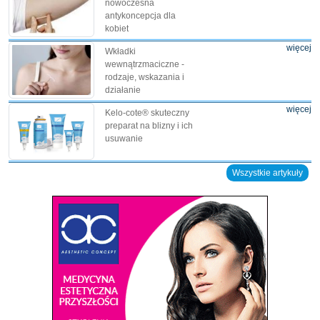
nowoczesna
antykoncepcja dla
kobiet
więcej
Wkładki
wewnątrzmaciczne -
rodzaje, wskazania i
działanie
więcej
Kelo-cote® skuteczny
preparat na blizny i ich
usuwanie
Wszystkie artykuły