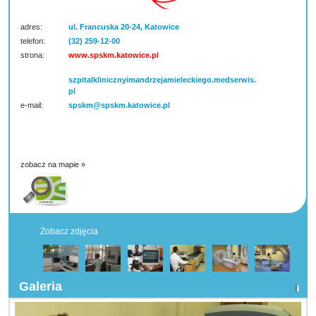
adres:
ul. Francuska 20-24, Katowice
telefon:
(32) 259-12-00
strona:
www.spskm.katowice.pl
szpitalklinicznyimandrzejamieleckiego.medserwis.
pl
e-mail:
spskm@spskm.katowice.pl
zobacz na mapie »
Zobacz zdjęcia
Galeria