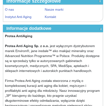
Informacje szczegółowe
O nas
Nasze marki
Instytut Anti Aging
Kontakt
Informacje dodatkowe
Protea AntiAging
Protea Anti Aging Sp. z o.o.
jest wyłącznym dystrybutorem
marek Environ®, jane iredale™ eko makijaż mineralny oraz
Advanced Nutrition Programme™ w Polsce. Produkty dostępne
są w sprzedaży tylko w autoryzowanych gabinetach
kosmetycznych, medycznych, SPA, MediSpa, aptekach i
sklepach internetowych i autorskich punktach handlowych.
Firma Protea Anti Aging została stworzona z myślą o
kompleksowej kuracji anti aging dla kobiet, mężczyzn i
profilaktyki anti aging dla młodzieży. Nasz innowacyjny program
„3P” kierujemy do każdego, kto pragnie uzyskać
długoterminowe efekty odmładzania, wyłącznie dzięki
bezinwazyjnym i sprawdzonym metodom pielęgnacji skóry.