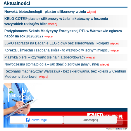
Aktualności
Nowość biotechnologii - plaster silikonowy w żelu
więcej
KELO-COTE® plaster silikonowy w żelu - skuteczny w leczeniu
wszystkich rodzajów blizn
więcej
Podyplomowa Szkoła Medycyny Estetycznej PTL w Warszawie ogłasza
nabór na rok 2026/2027
więcej
LSPO zaprasza na Badanie EEG głowy bez skierowania i kolejek!
więcej
Korekta uśmiechu i zadbana skóra - to wszystko w jednym miejscu
więcej
Plastyka piersi – czy warto się na nią zdecydować?
więcej
Nowoczesna stomatologia – jak dbać o zdrowie jamy ustnej
więcej
Rezonans magnetyczny Warszawa - bez skierowania, bez kolejki w Centrum
Medycyny Sportowej.
więcej
MEDserwis.pl - Ogólnopolski Portal Medyczny
1684 obserwujących
Follow Page
Udostępnij