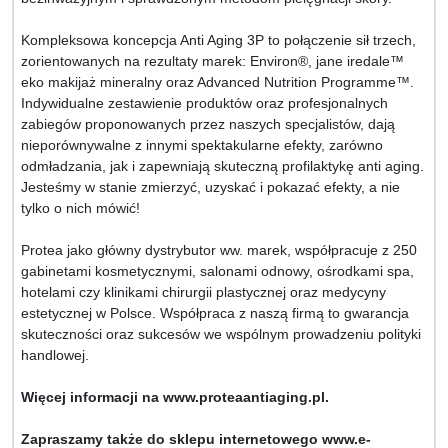
Kompleksowa koncepcja Anti Aging 3P to połączenie sił trzech,
zorientowanych na rezultaty marek: Environ®, jane iredale™
eko makijaż mineralny oraz Advanced Nutrition Programme™.
Indywidualne zestawienie produktów oraz profesjonalnych
zabiegów proponowanych przez naszych specjalistów, dają
nieporównywalne z innymi spektakularne efekty, zarówno
odmładzania, jak i zapewniają skuteczną profilaktykę anti aging.
Jesteśmy w stanie zmierzyć, uzyskać i pokazać efekty, a nie
tylko o nich mówić!
Protea jako główny dystrybutor ww. marek, współpracuje z 250
gabinetami kosmetycznymi, salonami odnowy, ośrodkami spa,
hotelami czy klinikami chirurgii plastycznej oraz medycyny
estetycznej w Polsce. Współpraca z naszą firmą to gwarancja
skuteczności oraz sukcesów we wspólnym prowadzeniu polityki
handlowej.
Więcej informacji na www.proteaantiaging.pl.
Zapraszamy także do sklepu internetowego www.e-