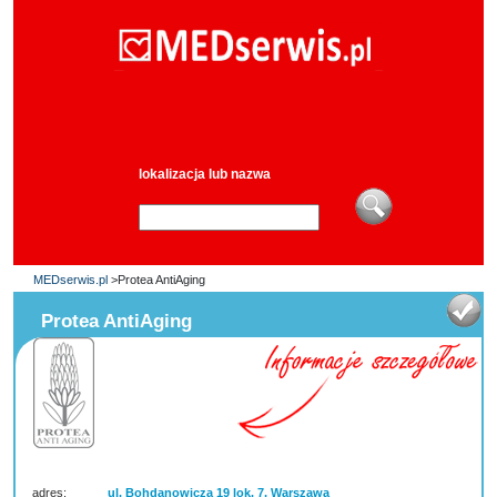
lokalizacja lub nazwa
MEDserwis.pl
>Protea AntiAging
Protea AntiAging
adres:
ul. Bohdanowicza 19 lok. 7, Warszawa