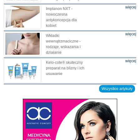
więcej
Implanon NXT -
nowoczesna
antykoncepcja dla
kobiet
więcej
Wkładki
wewnątrzmaciczne -
rodzaje, wskazania i
działanie
więcej
Kelo-cote® skuteczny
preparat na blizny i ich
usuwanie
Wszystkie artykuły