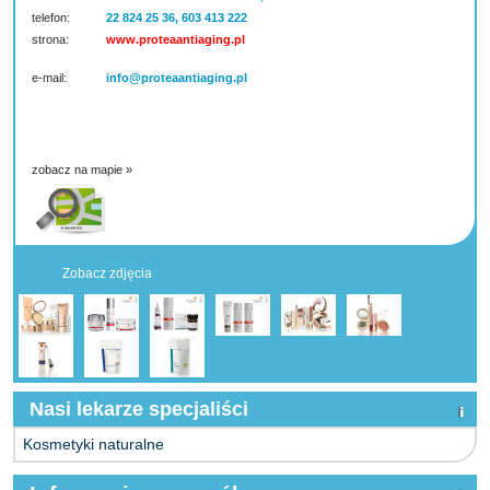
telefon:
22 824 25 36, 603 413 222
strona:
www.proteaantiaging.pl
e-mail:
info@proteaantiaging.pl
zobacz na mapie »
Zobacz zdjęcia
Nasi lekarze specjaliści
Kosmetyki naturalne