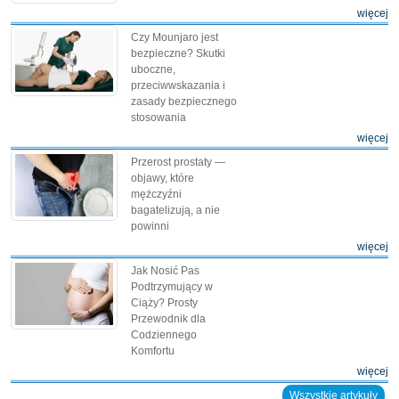
więcej
Czy Mounjaro jest
bezpieczne? Skutki
uboczne,
przeciwwskazania i
zasady bezpiecznego
stosowania
więcej
Przerost prostaty —
objawy, które
mężczyźni
bagatelizują, a nie
powinni
więcej
Jak Nosić Pas
Podtrzymujący w
Ciąży? Prosty
Przewodnik dla
Codziennego
Komfortu
więcej
Wszystkie artykuły