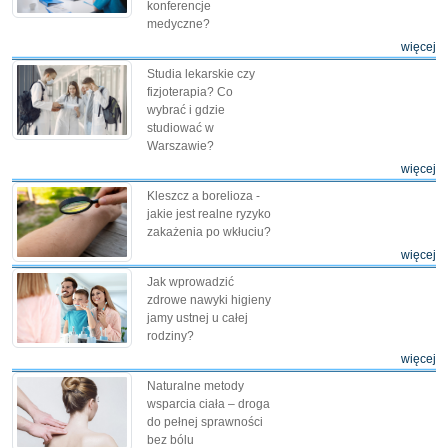
konferencje
medyczne?
więcej
Studia lekarskie czy
fizjoterapia? Co
wybrać i gdzie
studiować w
Warszawie?
więcej
Kleszcz a borelioza -
jakie jest realne ryzyko
zakażenia po wkłuciu?
więcej
Jak wprowadzić
zdrowe nawyki higieny
jamy ustnej u całej
rodziny?
więcej
Naturalne metody
wsparcia ciała – droga
do pełnej sprawności
bez bólu