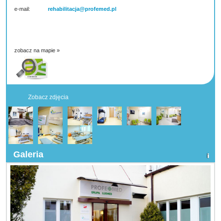
e-mail:
rehabilitacja@profemed.pl
zobacz na mapie »
Zobacz zdjęcia
Galeria