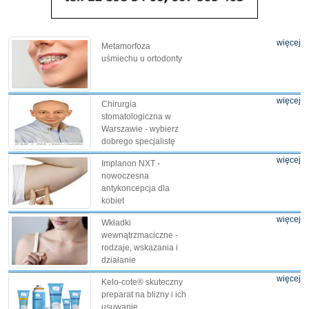
więcej
Metamorfoza
uśmiechu u ortodonty
więcej
Chirurgia
stomatologiczna w
Warszawie - wybierz
dobrego specjalistę
więcej
Implanon NXT -
nowoczesna
antykoncepcja dla
kobiet
więcej
Wkładki
wewnątrzmaciczne -
rodzaje, wskazania i
działanie
więcej
Kelo-cote® skuteczny
preparat na blizny i ich
usuwanie