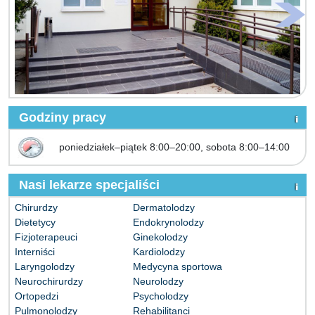
Godziny pracy
poniedziałek–piątek 8:00–20:00, sobota 8:00–14:00
Nasi lekarze specjaliści
Chirurdzy
Dermatolodzy
Dietetycy
Endokrynolodzy
Fizjoterapeuci
Ginekolodzy
Interniści
Kardiolodzy
Laryngolodzy
Medycyna sportowa
Neurochirurdzy
Neurolodzy
Ortopedzi
Psycholodzy
Pulmonolodzy
Rehabilitanci