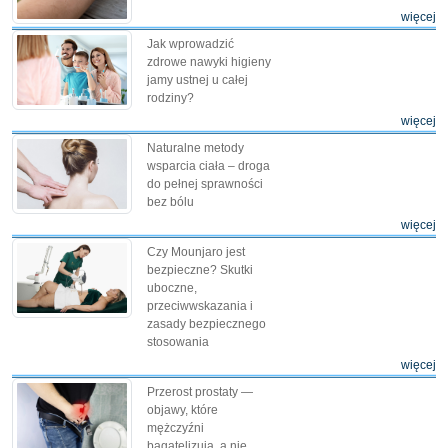
więcej
Jak wprowadzić
zdrowe nawyki higieny
jamy ustnej u całej
rodziny?
więcej
Naturalne metody
wsparcia ciała – droga
do pełnej sprawności
bez bólu
więcej
Czy Mounjaro jest
bezpieczne? Skutki
uboczne,
przeciwwskazania i
zasady bezpiecznego
stosowania
więcej
Przerost prostaty —
objawy, które
mężczyźni
bagatelizują, a nie