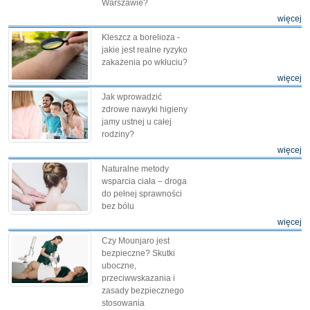
Warszawie?
więcej
Kleszcz a borelioza -
jakie jest realne ryzyko
zakażenia po wkłuciu?
więcej
Jak wprowadzić
zdrowe nawyki higieny
jamy ustnej u całej
rodziny?
więcej
Naturalne metody
wsparcia ciała – droga
do pełnej sprawności
bez bólu
więcej
Czy Mounjaro jest
bezpieczne? Skutki
uboczne,
przeciwwskazania i
zasady bezpiecznego
stosowania