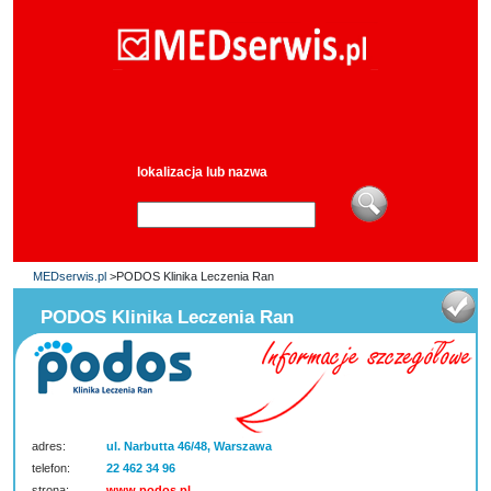
lokalizacja lub nazwa
MEDserwis.pl
>PODOS Klinika Leczenia Ran
PODOS Klinika Leczenia Ran
adres:
ul. Narbutta 46/48, Warszawa
telefon:
22 462 34 96
strona:
www.podos.pl