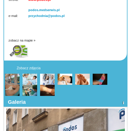
podos.medserwis.pl
e-mail:
przychodnia@podos.pl
zobacz na mapie »
Zobacz zdjęcia
Galeria