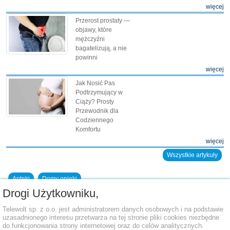
więcej
Przerost prostaty —
objawy, które
mężczyźni
bagatelizują, a nie
powinni
więcej
Jak Nosić Pas
Podtrzymujący w
Ciąży? Prosty
Przewodnik dla
Codziennego
Komfortu
więcej
Wszystkie artykuły
Apteki
Domy opieki
Drogi Użytkowniku,
Dodaj placówkę do bazy
Telewolt sp. z o.o. jest administratorem danych osobowych i na podstawie
uzasadnionego interesu przetwarza na tej stronie pliki cookies niezbędne
do funkcjonowania strony internetowej oraz do celów analitycznych.