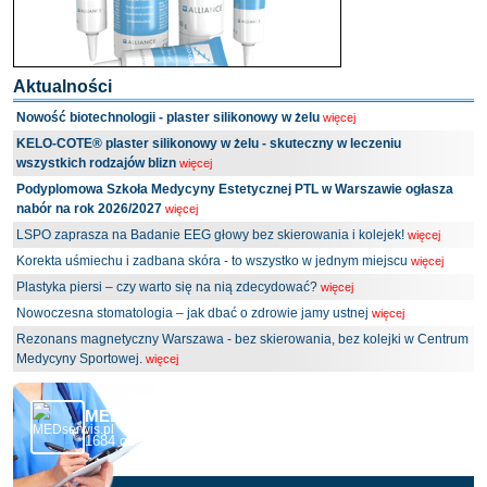
Aktualności
Nowość biotechnologii - plaster silikonowy w żelu
więcej
KELO-COTE® plaster silikonowy w żelu - skuteczny w leczeniu
wszystkich rodzajów blizn
więcej
Podyplomowa Szkoła Medycyny Estetycznej PTL w Warszawie ogłasza
nabór na rok 2026/2027
więcej
LSPO zaprasza na Badanie EEG głowy bez skierowania i kolejek!
więcej
Korekta uśmiechu i zadbana skóra - to wszystko w jednym miejscu
więcej
Plastyka piersi – czy warto się na nią zdecydować?
więcej
Nowoczesna stomatologia – jak dbać o zdrowie jamy ustnej
więcej
Rezonans magnetyczny Warszawa - bez skierowania, bez kolejki w Centrum
Medycyny Sportowej.
więcej
MEDserwis.pl - Ogólnopolski Portal Medyczny
1684 obserwujących