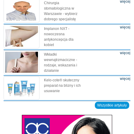
więcej
Chirurgia
stomatologiczna w
Warszawie - wybierz
dobrego specjalistę
więcej
Implanon NXT -
nowoczesna
antykoncepcja dla
kobiet
więcej
Wkładki
wewnątrzmaciczne -
rodzaje, wskazania i
działanie
więcej
Kelo-cote® skuteczny
preparat na blizny i ich
usuwanie
Wszystkie artykuły