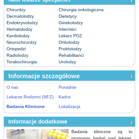
Chirurdzy
Chirurgia onkologiczna
Dermatolodzy
Dietetycy
Endokrynolodzy
Ginekolodzy
Hematolodzy
Interniści
Kardiolodzy
Lekarz POZ
Neurochirurdzy
Onkolodzy
Ortopedzi
Proktolodzy
Radiolodzy
Rehabilitanci
Torakochirurgia
Urolodzy
Informacje szczegółowe
O nas
Poradnie
Lekarze Rodzinni (NFZ)
Kadra
Badania Kliniczne
Lokalizacja
Informacje dodatkowe
Badania kliniczne są to
programy badań nad lekami,