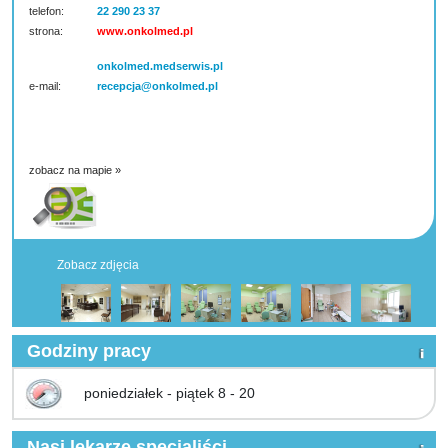
telefon:
22 290 23 37
strona:
www.onkolmed.pl
onkolmed.medserwis.pl
e-mail:
recepcja@onkolmed.pl
zobacz na mapie »
Zobacz zdjęcia
Godziny pracy
poniedziałek - piątek 8 - 20
Nasi lekarze specjaliści