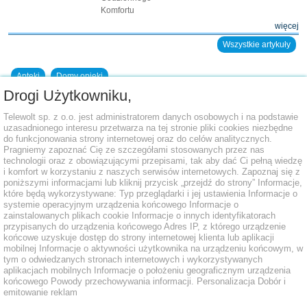
Komfortu
więcej
Wszystkie artykuły
Apteki
Domy opieki
Drogi Użytkowniku,
Dodaj placówkę do bazy
Telewolt sp. z o.o. jest administratorem danych osobowych i na podstawie
uzasadnionego interesu przetwarza na tej stronie pliki cookies niezbędne
do funkcjonowania strony internetowej oraz do celów analitycznych.
Pragniemy zapoznać Cię ze szczegółami stosowanych przez nas
technologii oraz z obowiązującymi przepisami, tak aby dać Ci pełną wiedzę
i komfort w korzystaniu z naszych serwisów internetowych. Zapoznaj się z
poniższymi informacjami lub kliknij przycisk „przejdź do strony” Informacje,
które będą wykorzystywane: Typ przeglądarki i jej ustawienia Informacje o
systemie operacyjnym urządzenia końcowego Informacje o
zainstalowanych plikach cookie Informacje o innych identyfikatorach
przypisanych do urządzenia końcowego Adres IP, z którego urządzenie
końcowe uzyskuje dostęp do strony internetowej klienta lub aplikacji
mobilnej Informacje o aktywności użytkownika na urządzeniu końcowym, w
tym o odwiedzanych stronach internetowych i wykorzystywanych
aplikacjach mobilnych Informacje o położeniu geograficznym urządzenia
końcowego Powody przechowywania informacji. Personalizacja Dobór i
emitowanie reklam