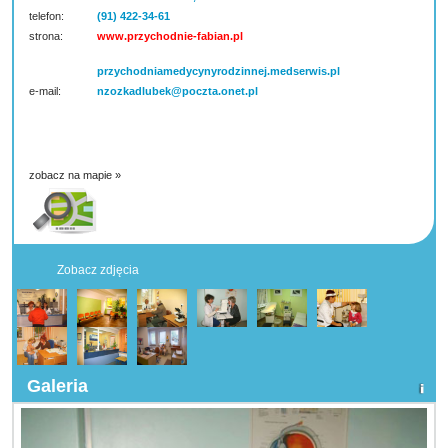
telefon:
(91) 422-34-61
strona:
www.przychodnie-fabian.pl
przychodniamedycynyrodzinnej.medserwis.pl
e-mail:
nzozkadlubek@poczta.onet.pl
zobacz na mapie »
Zobacz zdjęcia
Galeria