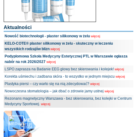
Aktualności
Nowość biotechnologii - plaster silikonowy w żelu
więcej
KELO-COTE® plaster silikonowy w żelu - skuteczny w leczeniu
wszystkich rodzajów blizn
więcej
Podyplomowa Szkoła Medycyny Estetycznej PTL w Warszawie ogłasza
nabór na rok 2026/2027
więcej
LSPO zaprasza na Badanie EEG głowy bez skierowania i kolejek!
więcej
Korekta uśmiechu i zadbana skóra - to wszystko w jednym miejscu
więcej
Plastyka piersi – czy warto się na nią zdecydować?
więcej
Nowoczesna stomatologia – jak dbać o zdrowie jamy ustnej
więcej
Rezonans magnetyczny Warszawa - bez skierowania, bez kolejki w Centrum
Medycyny Sportowej.
więcej
MEDserwis.pl - Ogólnopolski Portal Medyczny
1684 obserwujących