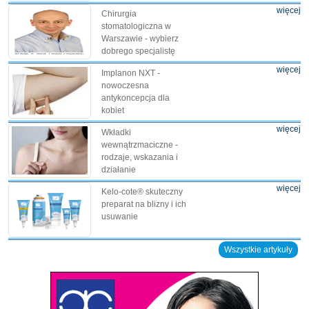
więcej
Chirurgia
stomatologiczna w
Warszawie - wybierz
dobrego specjalistę
więcej
Implanon NXT -
nowoczesna
antykoncepcja dla
kobiet
więcej
Wkładki
wewnątrzmaciczne -
rodzaje, wskazania i
działanie
więcej
Kelo-cote® skuteczny
preparat na blizny i ich
usuwanie
Wszystkie artykuły