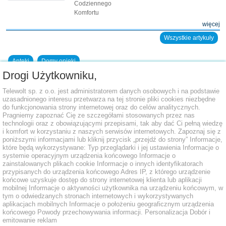
Codziennego
Komfortu
więcej
Wszystkie artykuły
Apteki
Domy opieki
Drogi Użytkowniku,
Dodaj placówkę do bazy
Telewolt sp. z o.o. jest administratorem danych osobowych i na podstawie
uzasadnionego interesu przetwarza na tej stronie pliki cookies niezbędne
do funkcjonowania strony internetowej oraz do celów analitycznych.
Pragniemy zapoznać Cię ze szczegółami stosowanych przez nas
technologii oraz z obowiązującymi przepisami, tak aby dać Ci pełną wiedzę
i komfort w korzystaniu z naszych serwisów internetowych. Zapoznaj się z
poniższymi informacjami lub kliknij przycisk „przejdź do strony” Informacje,
które będą wykorzystywane: Typ przeglądarki i jej ustawienia Informacje o
systemie operacyjnym urządzenia końcowego Informacje o
zainstalowanych plikach cookie Informacje o innych identyfikatorach
przypisanych do urządzenia końcowego Adres IP, z którego urządzenie
końcowe uzyskuje dostęp do strony internetowej klienta lub aplikacji
mobilnej Informacje o aktywności użytkownika na urządzeniu końcowym, w
tym o odwiedzanych stronach internetowych i wykorzystywanych
aplikacjach mobilnych Informacje o położeniu geograficznym urządzenia
końcowego Powody przechowywania informacji. Personalizacja Dobór i
emitowanie reklam