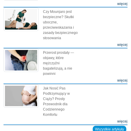
więcej
Czy Mounjaro jest
bezpieczne? Skutki
uboczne,
przeciwwskazania i
zasady bezpiecznego
stosowania
więcej
Przerost prostaty —
objawy, które
mężczyźni
bagatelizują, a nie
powinni
więcej
Jak Nosić Pas
Podtrzymujący w
Ciąży? Prosty
Przewodnik dla
Codziennego
Komfortu
więcej
Wszystkie artykuły