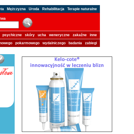
eta
Mężczyzna
Uroda
Rehabilitacja
Terapie naturalne
azwa
psychiczne
skóry
ucha
weneryczne
zakaźne
inne
howego
pokarmowego
wydalniczego
badania
zabiegi