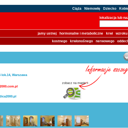
Ciąża
Niemowlę
Dziecko
Kobi
lokalizacja lub n
jamy ustnej
hormonalne i metaboliczne
krwi
wzroku
kostnego
krwionośnego
nerwowego
oddec
4 lok.14, Warszawa
zobacz na mapie »
000.com.pl
ica2000.pl