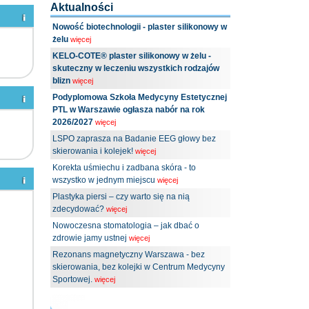
Aktualności
Nowość biotechnologii - plaster silikonowy w
żelu
więcej
KELO-COTE® plaster silikonowy w żelu -
skuteczny w leczeniu wszystkich rodzajów
blizn
więcej
Podyplomowa Szkoła Medycyny Estetycznej
PTL w Warszawie ogłasza nabór na rok
2026/2027
więcej
LSPO zaprasza na Badanie EEG głowy bez
skierowania i kolejek!
więcej
Korekta uśmiechu i zadbana skóra - to
wszystko w jednym miejscu
więcej
Plastyka piersi – czy warto się na nią
zdecydować?
więcej
Nowoczesna stomatologia – jak dbać o
zdrowie jamy ustnej
więcej
Rezonans magnetyczny Warszawa - bez
skierowania, bez kolejki w Centrum Medycyny
Sportowej.
więcej