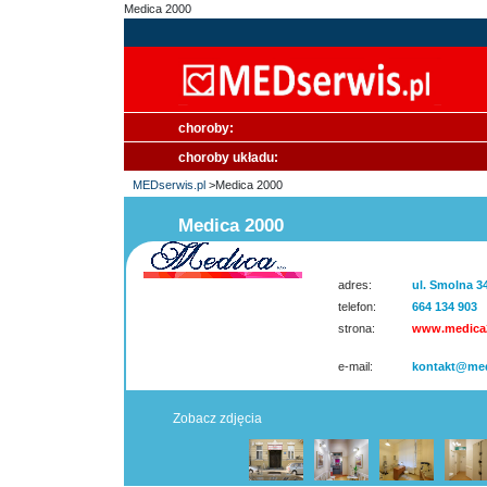
Medica 2000
choroby:
choroby układu:
MEDserwis.pl
>Medica 2000
Medica 2000
adres:
ul. Smolna 3
telefon:
664 134 903
strona:
www.medica2
e-mail:
kontakt@med
Zobacz zdjęcia