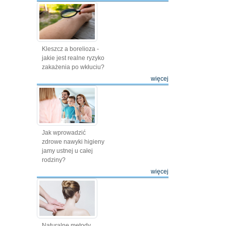
Kleszcz a borelioza -
jakie jest realne ryzyko
zakażenia po wkłuciu?
więcej
Jak wprowadzić
zdrowe nawyki higieny
jamy ustnej u całej
rodziny?
więcej
Naturalne metody