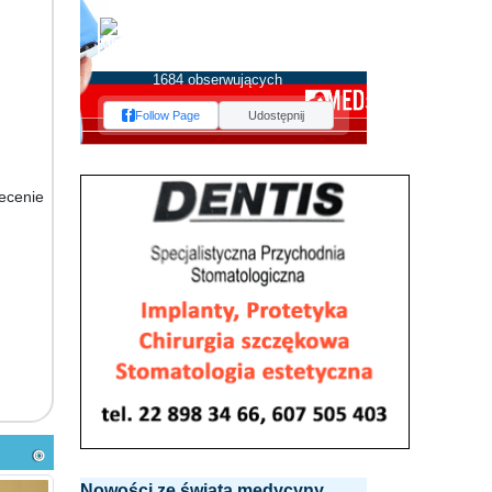
MEDserwis.pl -
Ogólnopolski Portal
Medyczny
1684 obserwujących
Follow Page
Udostępnij
ecenie
Nowości ze świata medycyny