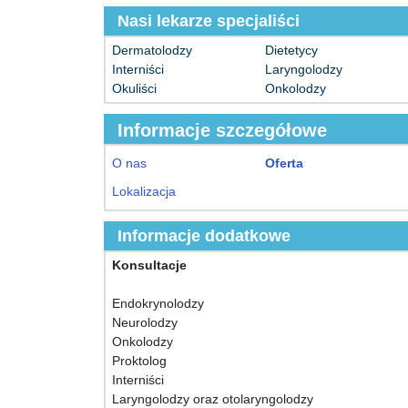
Nasi lekarze specjaliści
Dermatolodzy
Dietetycy
Interniści
Laryngolodzy
Okuliści
Onkolodzy
Informacje szczegółowe
O nas
Oferta
Lokalizacja
Informacje dodatkowe
Konsultacje
Endokrynolodzy
Neurolodzy
Onkolodzy
Proktolog
Interniści
Laryngolodzy oraz otolaryngolodzy