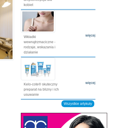
kobiet
więcej
Wkładki
wewnątrzmaciczne -
rodzaje, wskazania i
działanie
więcej
Kelo-cote® skuteczny
preparat na blizny i ich
usuwanie
Wszystkie artykuły