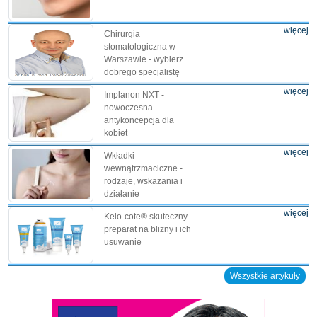
więcej
Chirurgia
stomatologiczna w
Warszawie - wybierz
dobrego specjalistę
więcej
Implanon NXT -
nowoczesna
antykoncepcja dla
kobiet
więcej
Wkładki
wewnątrzmaciczne -
rodzaje, wskazania i
działanie
więcej
Kelo-cote® skuteczny
preparat na blizny i ich
usuwanie
Wszystkie artykuły