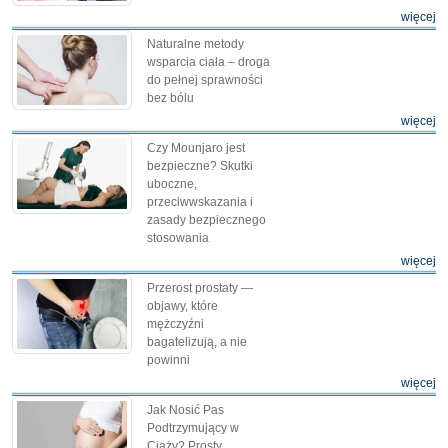
więcej
Naturalne metody
wsparcia ciała – droga
do pełnej sprawności
bez bólu
więcej
Czy Mounjaro jest
bezpieczne? Skutki
uboczne,
przeciwwskazania i
zasady bezpiecznego
stosowania
więcej
Przerost prostaty —
objawy, które
mężczyźni
bagatelizują, a nie
powinni
więcej
Jak Nosić Pas
Podtrzymujący w
Ciąży? Prosty