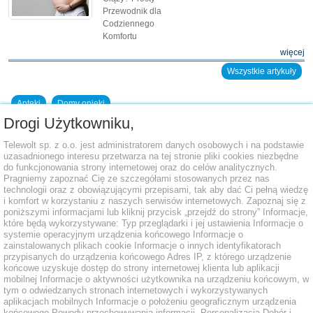
Przewodnik dla
Codziennego
Komfortu
więcej
Wszystkie artykuły
Apteki
Domy opieki
Drogi Użytkowniku,
Dodaj placówkę do bazy
Telewolt sp. z o.o. jest administratorem danych osobowych i na podstawie
uzasadnionego interesu przetwarza na tej stronie pliki cookies niezbędne
do funkcjonowania strony internetowej oraz do celów analitycznych.
Pragniemy zapoznać Cię ze szczegółami stosowanych przez nas
technologii oraz z obowiązującymi przepisami, tak aby dać Ci pełną wiedzę
i komfort w korzystaniu z naszych serwisów internetowych. Zapoznaj się z
poniższymi informacjami lub kliknij przycisk „przejdź do strony” Informacje,
które będą wykorzystywane: Typ przeglądarki i jej ustawienia Informacje o
systemie operacyjnym urządzenia końcowego Informacje o
zainstalowanych plikach cookie Informacje o innych identyfikatorach
przypisanych do urządzenia końcowego Adres IP, z którego urządzenie
końcowe uzyskuje dostęp do strony internetowej klienta lub aplikacji
mobilnej Informacje o aktywności użytkownika na urządzeniu końcowym, w
tym o odwiedzanych stronach internetowych i wykorzystywanych
aplikacjach mobilnych Informacje o położeniu geograficznym urządzenia
końcowego Powody przechowywania informacji. Personalizacja Dobór i