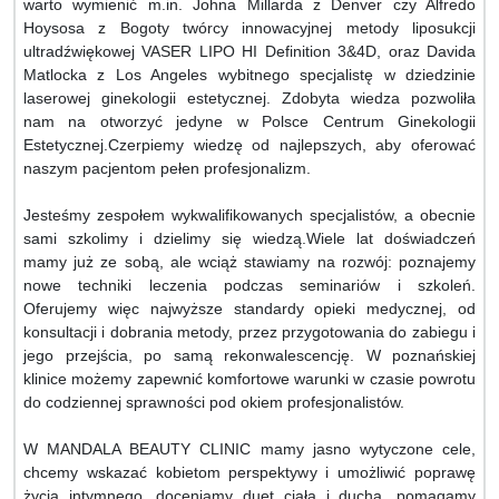
warto wymienić m.in. Johna Millarda z Denver czy Alfredo
Hoysosa z Bogoty twórcy innowacyjnej metody liposukcji
ultradźwiękowej VASER LIPO HI Definition 3&4D, oraz Davida
Matlocka z Los Angeles wybitnego specjalistę w dziedzinie
laserowej ginekologii estetycznej. Zdobyta wiedza pozwoliła
nam na otworzyć jedyne w Polsce Centrum Ginekologii
Estetycznej.Czerpiemy wiedzę od najlepszych, aby oferować
naszym pacjentom pełen profesjonalizm.
Jesteśmy zespołem wykwalifikowanych specjalistów, a obecnie
sami szkolimy i dzielimy się wiedzą.Wiele lat doświadczeń
mamy już ze sobą, ale wciąż stawiamy na rozwój: poznajemy
nowe techniki leczenia podczas seminariów i szkoleń.
Oferujemy więc najwyższe standardy opieki medycznej, od
konsultacji i dobrania metody, przez przygotowania do zabiegu i
jego przejścia, po samą rekonwalescencję. W poznańskiej
klinice możemy zapewnić komfortowe warunki w czasie powrotu
do codziennej sprawności pod okiem profesjonalistów.
W MANDALA BEAUTY CLINIC mamy jasno wytyczone cele,
chcemy wskazać kobietom perspektywy i umożliwić poprawę
życia intymnego, doceniamy duet ciała i ducha, pomagamy