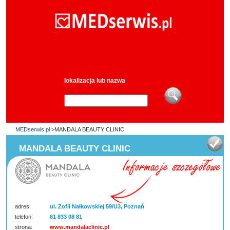
lokalizacja lub nazwa
MEDserwis.pl
>MANDALA BEAUTY CLINIC
MANDALA BEAUTY CLINIC
adres:
ul. Zofii Nałkowskiej 59/U3, Poznań
telefon:
61 833 08 81
strona:
www.mandalaclinic.pl