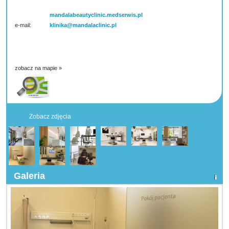
mandalabeautyclinic.medserwis.pl
e-mail:
klinika@mandalaclinic.pl
zobacz na mapie »
Zobacz zdjęcia
Galeria