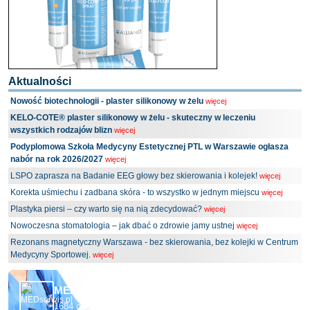
Aktualności
Nowość biotechnologii - plaster silikonowy w żelu
więcej
KELO-COTE® plaster silikonowy w żelu - skuteczny w leczeniu
wszystkich rodzajów blizn
więcej
Podyplomowa Szkoła Medycyny Estetycznej PTL w Warszawie ogłasza
nabór na rok 2026/2027
więcej
LSPO zaprasza na Badanie EEG głowy bez skierowania i kolejek!
więcej
Korekta uśmiechu i zadbana skóra - to wszystko w jednym miejscu
więcej
Plastyka piersi – czy warto się na nią zdecydować?
więcej
Nowoczesna stomatologia – jak dbać o zdrowie jamy ustnej
więcej
Rezonans magnetyczny Warszawa - bez skierowania, bez kolejki w Centrum
Medycyny Sportowej.
więcej
MEDserwis.pl - Ogólnopolski Portal Medyczny
1684 obserwujących