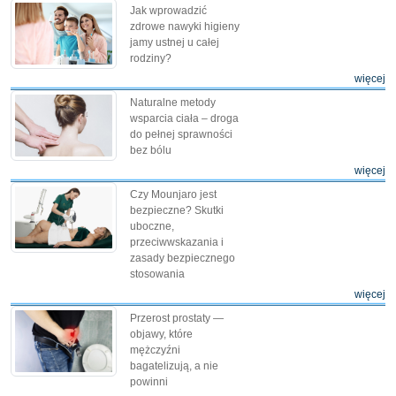
Jak wprowadzić
zdrowe nawyki higieny
jamy ustnej u całej
rodziny?
więcej
Naturalne metody
wsparcia ciała – droga
do pełnej sprawności
bez bólu
więcej
Czy Mounjaro jest
bezpieczne? Skutki
uboczne,
przeciwwskazania i
zasady bezpiecznego
stosowania
więcej
Przerost prostaty —
objawy, które
mężczyźni
bagatelizują, a nie
powinni