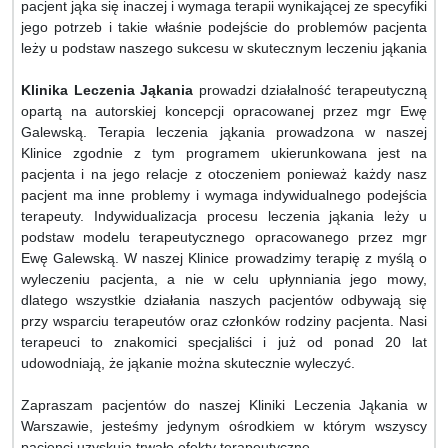
pacjent jąka się inaczej i wymaga terapii wynikającej ze specyfiki
jego potrzeb i takie właśnie podejście do problemów pacjenta
leży u podstaw naszego sukcesu w skutecznym leczeniu jąkania
Klinika Leczenia Jąkania
prowadzi działalność terapeutyczną
opartą na autorskiej koncepcji opracowanej przez mgr Ewę
Galewską. Terapia leczenia jąkania prowadzona w naszej
Klinice zgodnie z tym programem ukierunkowana jest na
pacjenta i na jego relacje z otoczeniem ponieważ każdy nasz
pacjent ma inne problemy i wymaga indywidualnego podejścia
terapeuty. Indywidualizacja procesu leczenia jąkania leży u
podstaw modelu terapeutycznego opracowanego przez mgr
Ewę Galewską. W naszej Klinice prowadzimy terapię z myślą o
wyleczeniu pacjenta, a nie w celu upłynniania jego mowy,
dlatego wszystkie działania naszych pacjentów odbywają się
przy wsparciu terapeutów oraz członków rodziny pacjenta. Nasi
terapeuci to znakomici specjaliści i już od ponad 20 lat
udowodniają, że jąkanie można skutecznie wyleczyć.
Zapraszam pacjentów do naszej Kliniki Leczenia Jąkania w
Warszawie, jesteśmy jedynym ośrodkiem w którym wszyscy
pacjenci uzyskują trwałe efekty terapeutyczne.