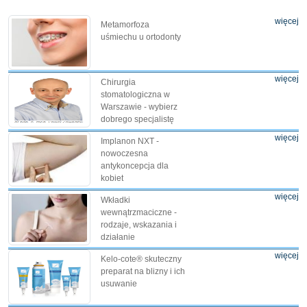
więcej
Metamorfoza
uśmiechu u ortodonty
więcej
Chirurgia
stomatologiczna w
Warszawie - wybierz
dobrego specjalistę
więcej
Implanon NXT -
nowoczesna
antykoncepcja dla
kobiet
więcej
Wkładki
wewnątrzmaciczne -
rodzaje, wskazania i
działanie
więcej
Kelo-cote® skuteczny
preparat na blizny i ich
usuwanie