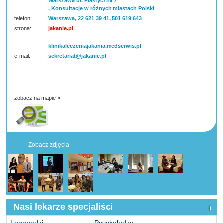
Warszawa ul. Plastyczna 7
, Konsultacje w różnych miastach Polski
telefon:
Warszawa, 22 621 39 41, 501 619 643
strona:
jakanie.pl
klinikaleczeniajakania.medserwis.pl
e-mail:
sekretariat@jakanie.pl
zobacz na mapie »
Zobacz zdjęcia
Nasi lekarze specjaliści
Logopedzi
Psycholodzy