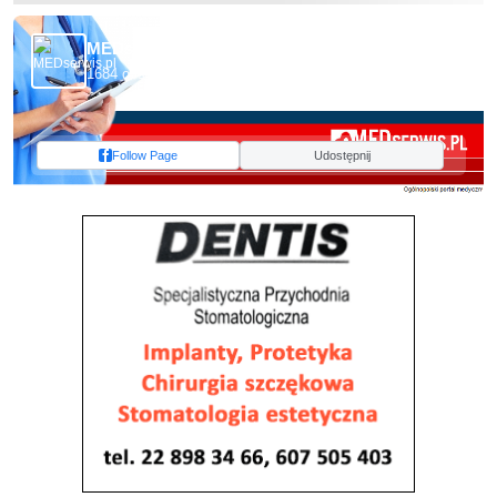
MEDserwis.pl - Ogólnopolski Portal Medyczny
1684 obserwujących
Follow Page
Udostępnij