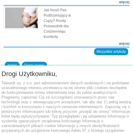
więcej
Jak Nosić Pas
Podtrzymujący w
Ciąży? Prosty
Przewodnik dla
Codziennego
Komfortu
więcej
Wszystkie artykuły
Apteki
Domy opieki
Drogi Użytkowniku,
Dodaj placówkę do bazy
Telewolt sp. z o.o. jest administratorem danych osobowych i na podstawie
uzasadnionego interesu przetwarza na tej stronie pliki cookies niezbędne
do funkcjonowania strony internetowej oraz do celów analitycznych.
Pragniemy zapoznać Cię ze szczegółami stosowanych przez nas
technologii oraz z obowiązującymi przepisami, tak aby dać Ci pełną wiedzę
i komfort w korzystaniu z naszych serwisów internetowych. Zapoznaj się z
poniższymi informacjami lub kliknij przycisk „przejdź do strony” Informacje,
które będą wykorzystywane: Typ przeglądarki i jej ustawienia Informacje o
systemie operacyjnym urządzenia końcowego Informacje o
zainstalowanych plikach cookie Informacje o innych identyfikatorach
przypisanych do urządzenia końcowego Adres IP, z którego urządzenie