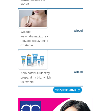
kobiet
więcej
Wkładki
wewnątrzmaciczne -
rodzaje, wskazania i
działanie
więcej
Kelo-cote® skuteczny
preparat na blizny i ich
usuwanie
Wszystkie artykuły