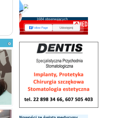
MEDserwis.pl -
Ogólnopolski Portal
Medyczny
1684 obserwujących
Follow Page
Udostępnij
Nowości ze świata medycyny