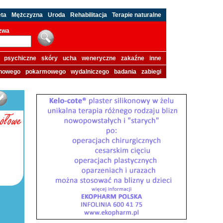
eta
Mężczyzna
Uroda
Rehabilitacja
Terapie naturalne
azwa
psychiczne
skóry
ucha
weneryczne
zakaźne
inne
howego
pokarmowego
wydalniczego
badania
zabiegi