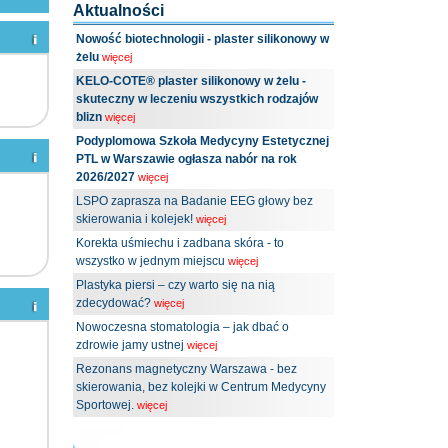
Aktualności
Nowość biotechnologii - plaster silikonowy w
żelu
więcej
KELO-COTE® plaster silikonowy w żelu -
skuteczny w leczeniu wszystkich rodzajów
blizn
więcej
Podyplomowa Szkoła Medycyny Estetycznej
PTL w Warszawie ogłasza nabór na rok
2026/2027
więcej
LSPO zaprasza na Badanie EEG głowy bez
skierowania i kolejek!
więcej
Korekta uśmiechu i zadbana skóra - to
wszystko w jednym miejscu
więcej
Plastyka piersi – czy warto się na nią
zdecydować?
więcej
Nowoczesna stomatologia – jak dbać o
zdrowie jamy ustnej
więcej
Rezonans magnetyczny Warszawa - bez
skierowania, bez kolejki w Centrum Medycyny
Sportowej.
więcej