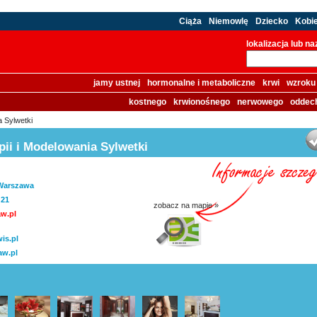
Ciąża
Niemowlę
Dziecko
Kobi
lokalizacja lub n
jamy ustnej
hormonalne i metaboliczne
krwi
wzroku
kostnego
krwionośnego
nerwowego
oddec
a Sylwetki
pii i Modelowania Sylwetki
 Warszawa
 21
zobacz na mapie »
w.pl
is.pl
aw.pl