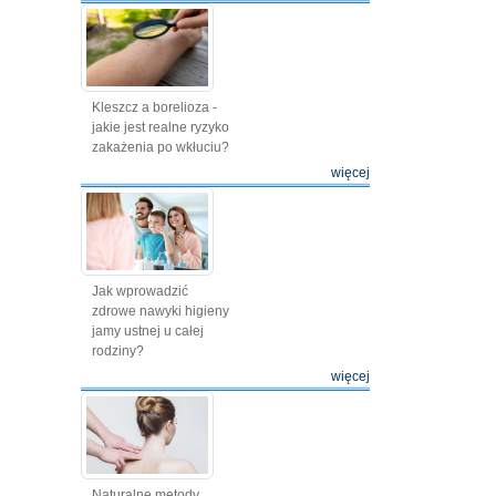
Kleszcz a borelioza -
jakie jest realne ryzyko
zakażenia po wkłuciu?
więcej
Jak wprowadzić
zdrowe nawyki higieny
jamy ustnej u całej
rodziny?
więcej
Naturalne metody