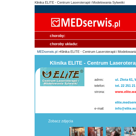
Klinika ELITE - Centrum Laseroterapii i Modelowania Sylwetki
choroby:
choroby układu:
MEDserwis.pl
>Klinika ELITE - Centrum Laseroterapii i Modelowani
Klinika ELITE - Centrum Laserotera
adres:
ul. Złota 61,
telefon:
tel. 22 251 21
strona:
www.elite.wa
elite.medserw
e-mail:
info@elite.w
Zobacz zdjęcia