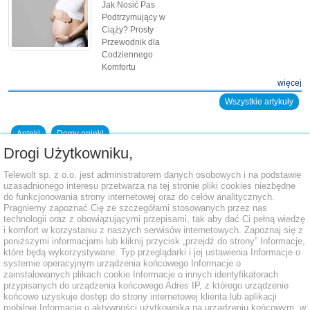
Jak Nosić Pas
Podtrzymujący w
Ciąży? Prosty
Przewodnik dla
Codziennego
Komfortu
więcej
Wszystkie artykuły
Apteki
Domy opieki
Drogi Użytkowniku,
Dodaj placówkę do bazy
Telewolt sp. z o.o. jest administratorem danych osobowych i na podstawie
uzasadnionego interesu przetwarza na tej stronie pliki cookies niezbędne
do funkcjonowania strony internetowej oraz do celów analitycznych.
Pragniemy zapoznać Cię ze szczegółami stosowanych przez nas
technologii oraz z obowiązującymi przepisami, tak aby dać Ci pełną wiedzę
i komfort w korzystaniu z naszych serwisów internetowych. Zapoznaj się z
poniższymi informacjami lub kliknij przycisk „przejdź do strony” Informacje,
które będą wykorzystywane: Typ przeglądarki i jej ustawienia Informacje o
systemie operacyjnym urządzenia końcowego Informacje o
zainstalowanych plikach cookie Informacje o innych identyfikatorach
przypisanych do urządzenia końcowego Adres IP, z którego urządzenie
końcowe uzyskuje dostęp do strony internetowej klienta lub aplikacji
mobilnej Informacje o aktywności użytkownika na urządzeniu końcowym, w