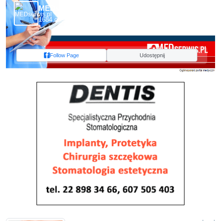
MEDserwis.pl - Ogólnopolski Portal Medyczny
1684 obserwujących
Follow Page
Udostępnij