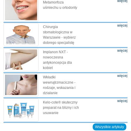
więcej
Metamorfoza
uśmiechu u ortodonty
więcej
Chirurgia
stomatologiczna w
Warszawie - wybierz
dobrego specjalistę
więcej
Implanon NXT -
nowoczesna
antykoncepcja dla
kobiet
więcej
Wkładki
wewnątrzmaciczne -
rodzaje, wskazania i
działanie
więcej
Kelo-cote® skuteczny
preparat na blizny i ich
usuwanie
Wszystkie artykuły