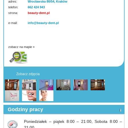
adres:
Wrocławska 80/54, Kraków
telefon:
662 424 943
strona:
beauty-dent.pl
e-mail:
info@beauty-dent.pl
zobacz na mapie »
Zobacz zdjęcia
Godziny pracy
Poniedziałek – piątek 8:00 – 21:00, Sobota 8:00 –
21:00