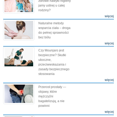
zdrowe nawyki higieny
jamy ustnej u całej
rodziny?
więcej
Naturalne metody
wsparcia ciała – droga
do pełnej sprawności
bez bólu
więcej
Czy Mounjaro jest
bezpieczne? Skutki
uboczne,
przeciwwskazania i
zasady bezpiecznego
stosowania
więcej
Przerost prostaty —
objawy, które
mężczyźni
bagatelizują, a nie
powinni
więcej