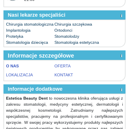
Nasi lekarze specjaliści
Chirurgia stomatologiczna
Chirurgia szczękowa
Implantologia
Ortodonci
Protetyka
Stomatolodzy
Stomatologia dziecięca
Stomatologia estetyczna
Informacje szczegółowe
O NAS
OFERTA
LOKALIZACJA
KONTAKT
Informacje dodatkowe
Estetica Beauty Dent
to nowoczesna klinika oferująca usługi z
zakresu stomatologii, medycyny estetycznej, dermatologii i
współczesnej kosmetologii. Zatrudniamy najlepszych
specjalistów, pracujemy na profesjonalnym i certyfikowanym
sprzęcie. W swojej pracy wykorzystujemy produkty najlepszych
światowych producentów by wykonywane przez nas zabiegi