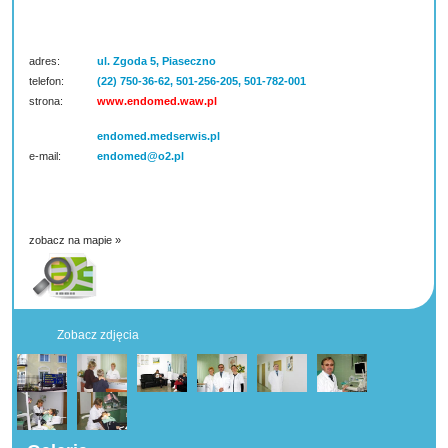
adres:
ul. Zgoda 5, Piaseczno
telefon:
(22) 750-36-62, 501-256-205, 501-782-001
strona:
www.endomed.waw.pl
endomed.medserwis.pl
e-mail:
endomed@o2.pl
zobacz na mapie »
Zobacz zdjęcia