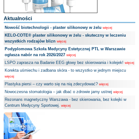
Aktualności
Nowość biotechnologii - plaster silikonowy w żelu
więcej
KELO-COTE® plaster silikonowy w żelu - skuteczny w leczeniu
wszystkich rodzajów blizn
więcej
Podyplomowa Szkoła Medycyny Estetycznej PTL w Warszawie
ogłasza nabór na rok 2026/2027
więcej
LSPO zaprasza na Badanie EEG głowy bez skierowania i kolejek!
więcej
Korekta uśmiechu i zadbana skóra - to wszystko w jednym miejscu
więcej
Plastyka piersi – czy warto się na nią zdecydować?
więcej
Nowoczesna stomatologia – jak dbać o zdrowie jamy ustnej
więcej
Rezonans magnetyczny Warszawa - bez skierowania, bez kolejki w
Centrum Medycyny Sportowej.
więcej
MEDserwis.pl - Ogólnopolski Portal Medyczny
1684 obserwujących