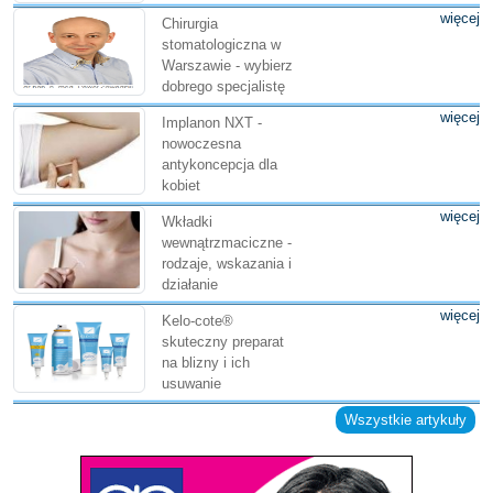
więcej
Chirurgia
stomatologiczna w
Warszawie - wybierz
dobrego specjalistę
więcej
Implanon NXT -
nowoczesna
antykoncepcja dla
kobiet
więcej
Wkładki
wewnątrzmaciczne -
rodzaje, wskazania i
działanie
więcej
Kelo-cote®
skuteczny preparat
na blizny i ich
usuwanie
Wszystkie artykuły