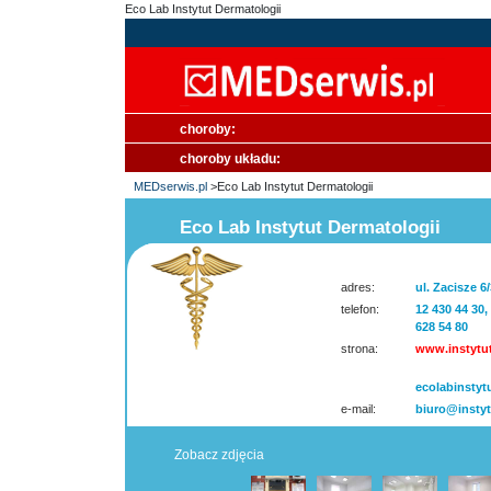
Eco Lab Instytut Dermatologii
choroby:
choroby układu:
MEDserwis.pl
>Eco Lab Instytut Dermatologii
Eco Lab Instytut Dermatologii
adres:
ul. Zacisze 6
telefon:
12 430 44 30,
628 54 80
strona:
www.instytut
ecolabinstyt
e-mail:
biuro@instyt
Zobacz zdjęcia