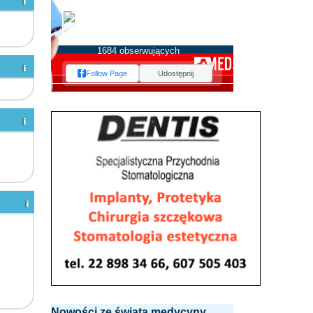
MEDserwis.pl -
Ogólnopolski Portal
Medyczny
1684 obserwujących
Follow Page
Udostępnij
Nowości ze świata medycyny