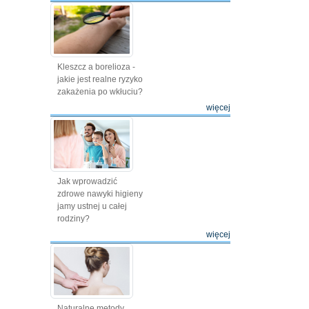
Kleszcz a borelioza -
jakie jest realne ryzyko
zakażenia po wkłuciu?
więcej
Jak wprowadzić
zdrowe nawyki higieny
jamy ustnej u całej
rodziny?
więcej
Naturalne metody