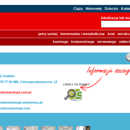
Ciąża
Niemowlę
Dziecko
Kobi
lokalizacja lub n
jamy ustnej
hormonalne i metaboliczne
krwi
wzroku
kostnego
krwionośnego
nerwowego
oddec
/3, Kraków
 79 77 00 989, Chirurgia plastyczna: 12
zobacz na mapie »
dermatologii.com.pl
utdermatologii.medserwis.pl
utdermatologii.com