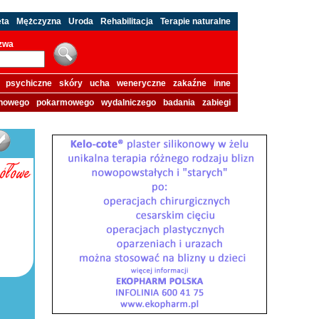
eta
Mężczyzna
Uroda
Rehabilitacja
Terapie naturalne
azwa
psychiczne
skóry
ucha
weneryczne
zakaźne
inne
howego
pokarmowego
wydalniczego
badania
zabiegi