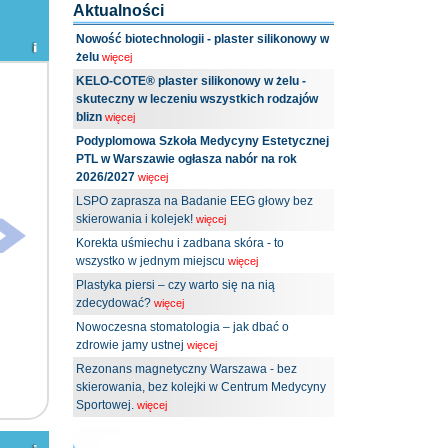
Aktualności
Nowość biotechnologii - plaster silikonowy w
żelu
więcej
KELO-COTE® plaster silikonowy w żelu -
skuteczny w leczeniu wszystkich rodzajów
blizn
więcej
Podyplomowa Szkoła Medycyny Estetycznej
PTL w Warszawie ogłasza nabór na rok
2026/2027
więcej
LSPO zaprasza na Badanie EEG głowy bez
skierowania i kolejek!
więcej
Korekta uśmiechu i zadbana skóra - to
wszystko w jednym miejscu
więcej
Plastyka piersi – czy warto się na nią
zdecydować?
więcej
Nowoczesna stomatologia – jak dbać o
zdrowie jamy ustnej
więcej
Rezonans magnetyczny Warszawa - bez
skierowania, bez kolejki w Centrum Medycyny
Sportowej.
więcej