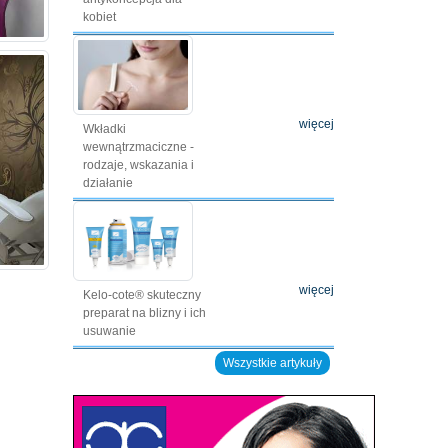
kobiet
więcej
Wkładki
wewnątrzmaciczne -
rodzaje, wskazania i
działanie
więcej
Kelo-cote® skuteczny
preparat na blizny i ich
usuwanie
Wszystkie artykuły